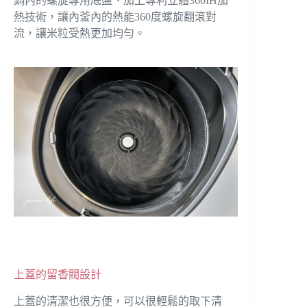
鍋內的螺旋專用底盤、加上專利立體360IH加
熱技術，讓內釜內的熱能360度螺旋翻滾對
流，讓米粒受熱更加均勻。
上蓋的留香閥設計
上蓋的清潔也很方便，可以很輕鬆的取下清