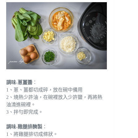
調味-蔥薑醬
：
1、蔥、薑都切成碎，放在碗中備用
2、燒熱少許油，在碗裡放入少許鹽，再將熱
油澆進碗裡。
3、拌勻即完成。
調味-雞腿排醃製
：
1、將雞腿排切成條狀。