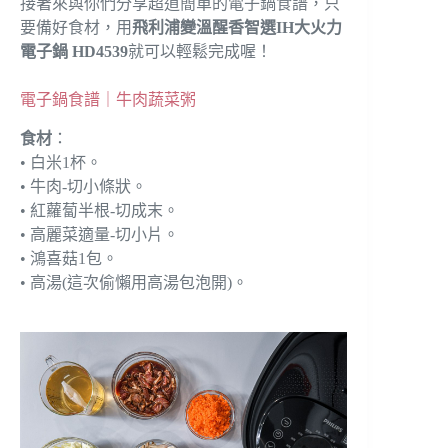
接著來與你們分享超道簡單的電子鍋食譜，只
要備好食材，用
飛利浦變溫醒香智選IH大火力
電子鍋 HD4539
就可以輕鬆完成喔！
電子鍋食譜｜牛肉蔬菜粥
食材
：
• 白米1杯。
• 牛肉-切小條狀。
• 紅蘿蔔半根-切成末。
• 高麗菜適量-切小片。
• 鴻喜菇1包。
• 高湯(這次偷懶用高湯包泡開)。