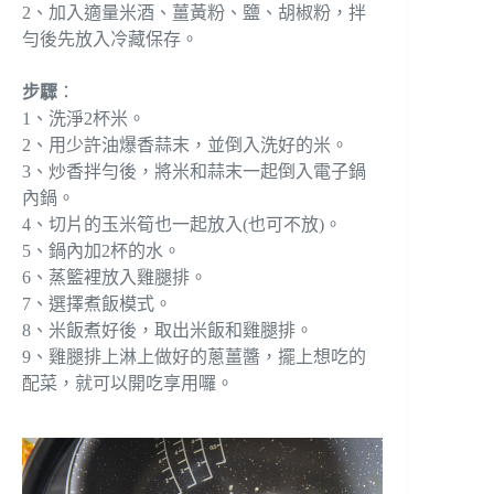
2、加入適量米酒、薑黃粉、鹽、胡椒粉，拌
勻後先放入冷藏保存。
步驟
：
1、洗淨2杯米。
2、用少許油爆香蒜末，並倒入洗好的米。
3、炒香拌勻後，將米和蒜末一起倒入電子鍋
內鍋。
4、切片的玉米筍也一起放入(也可不放)。
5、鍋內加2杯的水。
6、蒸籃裡放入雞腿排。
7、選擇煮飯模式。
8、米飯煮好後，取出米飯和雞腿排。
9、雞腿排上淋上做好的蔥薑醬，擺上想吃的
配菜，就可以開吃享用囉。