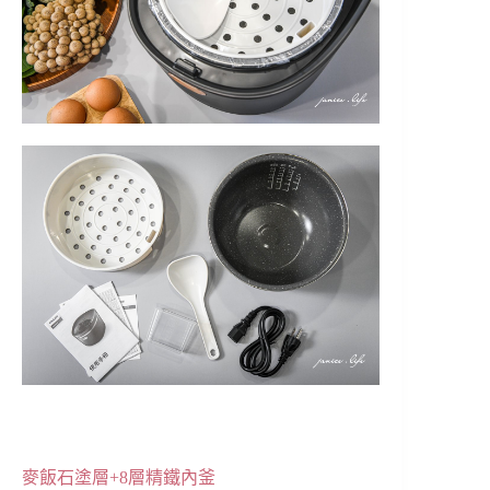
麥飯石塗層+8層精鐵內釜