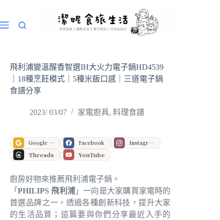
跳
至
主
要
內
容
飛利浦變溫醒香智選IH大火力電子鍋HD4539
｜18種烹飪模式｜5種米飯口感｜三道電子鍋
食譜分享
2023/ 03/07
家電廚具
,
料理食譜
Google 偏好來源
Facebook
Instagram
Threads
YouTube
廚房好物來推薦飛利浦電子鍋。
「
PHILIPS 飛利浦
」一向是大家購買家電時的
首選品牌之一，透過各種創新科技，提升大家
的生活品質；這篇要與你們分享最近入手的