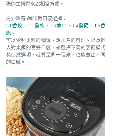
碌的主婦們來說相當方便。
另外還有5種米飯口感選擇：
L1香軟
、
L2偏軟
、
L3適中
、
L4偏硬
，
L5香
脆
。
可以依照米粒的種類、想烹煮的料理、以及個
人對米飯的喜好口感，來選擇不同的烹飪模式
與口感選項，就算是同一種米，也能煮出不同
的口感。