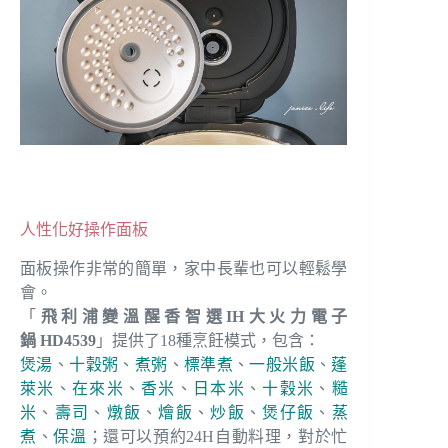
人性化好操作面板
面板操作非常的簡單，家中長輩也可以輕鬆學
會。
「
飛利浦變溫醒香智選IH大火力電子
鍋
HD4539
」提供了18種烹飪模式，包含：
煲湯
、
十穀粥
、
煮粥
、
標準煮
、
一般米飯
、
蓬
萊米
、
在來米
、
香米
、
日本米
、
十穀米
、
糙
米
、
壽司
、
燉飯
、
燴飯
、
炒飯
、
煲仔飯
、
蒸
煮
、
保溫
；還可以預約24H自動料理，對於忙