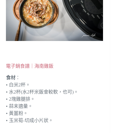
電子鍋食譜｜海南雞飯
食材
：
• 白米2杯。
• 水2杯(水2杯米飯會較軟，也可)。
• 2塊雞腿排。
• 蒜末適量。
• 黃薑粉。
• 玉米筍-切成小片狀。