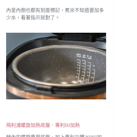
內釜內側也都有刻度標記，煮米不知道要加多
少水，看著指示就對了。
飛利浦螺旋加熱底盤．專利IH加熱