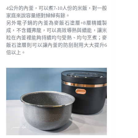
4公升的內釜，可以煮7-10人份的米飯，對一般
家庭來說容量絕對綽綽有餘。
另外電子鍋的內釜為麥飯石塗層+8層精鐵製
成，不含鐵弗龍，可以高效導熱與續能，讓米
粒在內釜裡能夠持續均勻受熱、均勻烹煮；麥
飯石塗層則可以讓內釜的防刮耐用大大提升6
倍以上。