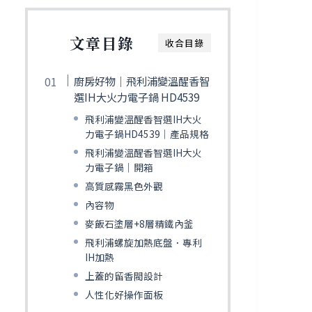
文章目錄
收合目錄
廚房好物｜飛利浦變溫醒香智
選IH大火力電子鍋 HD4539
飛利浦變溫醒香智選IH大火
力電子鍋HD4539｜產品規格
飛利浦變溫醒香智選IH大火
力電子鍋｜開箱
高質感霧黑色外觀
內容物
麥飯石塗層+8層精鐵內釜
飛利浦螺旋加熱底盤．專利
IH加熱
上蓋的留香閥設計
人性化好操作面板