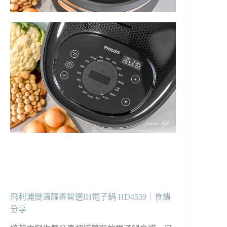
飛利浦變溫醒香智選IH電子鍋 HD4539｜食譜
分享