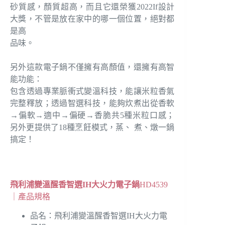
砂質感，顏質超高，而且它還榮獲2022If設計
大獎，不管是放在家中的哪一個位置，絕對都
是高
品味。
另外這款電子鍋不僅擁有高顏值，還擁有高智
能功能：
包含透過專業脈衝式變溫科技，能讓米粒香氣
完整釋放；透過智選科技，能夠炊煮出從香軟
→偏軟→適中→偏硬→香脆共5種米粒口感；
另外更提供了18種烹飪模式，蒸、 煮、燉一鍋
搞定！
飛利浦變溫醒香智選IH大火力電子鍋
HD4539
｜產品規格
品名：飛利浦變溫醒香智選IH大火力電