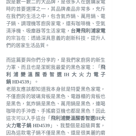
說是數一數二的大品牌，是很多人在選購家電
時的首要選擇之一，其品牌產品非常多，充斥
在我們的生活之中，包含氣炸鍋、萬用鍋、電
子鍋、調理機等廚房家電，還有咖啡機、空氣
清淨機、吸塵器等生活家電，
台灣飛利浦家電
的宗旨在：透過深具意義的創新科技，提升人
們的居家生活品質。
而這篇要與你們分享的，是我們家廚房的新生
力軍、而且也是潔妮我最愛的黑色家電：「
飛
利浦變溫醒香智選IH大火力電子
鍋 HD4539
」。
老朋友應該都知道我本身就是特愛黑色家電，
不僅廚房的玻璃背板是黑色、電器櫃的背板也
是黑色，氣炸鍋是黑色、萬用鍋是黑色，連喝
咖啡的手沖壺、手搖磨豆機也都是黑色！因此
這次可以入手這台「
飛利浦變溫醒香智選IH大
火力電子鍋
HD4539
」、我整個是超級興奮，
因為這款電子鍋不僅是黑色、還是很美麗的磨