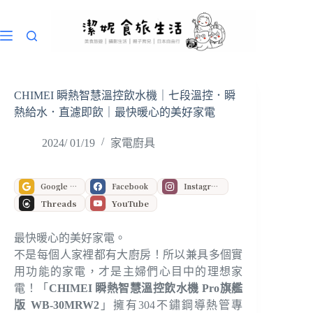
跳
至
主
要
內
容
CHIMEI 瞬熱智慧溫控飲水機｜七段溫控．瞬
熱給水．直濾即飲｜最快暖心的美好家電
2024/ 01/19
家電廚具
Google 偏好來源
Facebook
Instagram
Threads
YouTube
最快暖心的美好家電。
不是每個人家裡都有大廚房！所以兼具多個實
用功能的家電，才是主婦們心目中的理想家
電！「
CHIMEI 瞬熱智慧溫控飲水機 Pro旗艦
版 WB-30MRW2
」擁有304不鏽鋼導熱管專