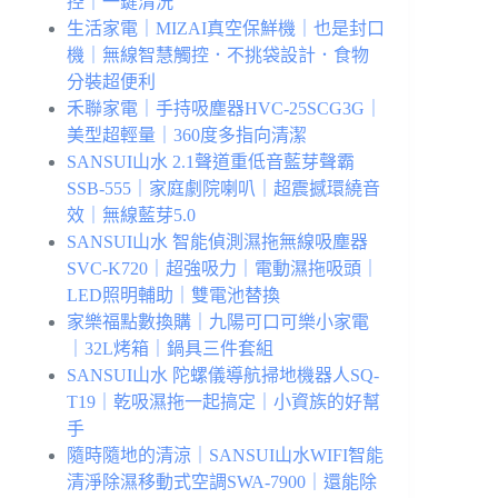
控｜一鍵清洗
生活家電｜MIZAI真空保鮮機｜也是封口
機｜無線智慧觸控．不挑袋設計．食物
分裝超便利
禾聯家電｜手持吸塵器HVC-25SCG3G｜
美型超輕量｜360度多指向清潔
SANSUI山水 2.1聲道重低音藍芽聲霸
SSB-555｜家庭劇院喇叭｜超震撼環繞音
效｜無線藍芽5.0
SANSUI山水 智能偵測濕拖無線吸塵器
SVC-K720｜超強吸力｜電動濕拖吸頭｜
LED照明輔助｜雙電池替換
家樂福點數換購｜九陽可口可樂小家電
｜32L烤箱｜鍋具三件套組
SANSUI山水 陀螺儀導航掃地機器人SQ-
T19｜乾吸濕拖一起搞定｜小資族的好幫
手
隨時隨地的清涼｜SANSUI山水WIFI智能
清淨除濕移動式空調SWA-7900｜還能除