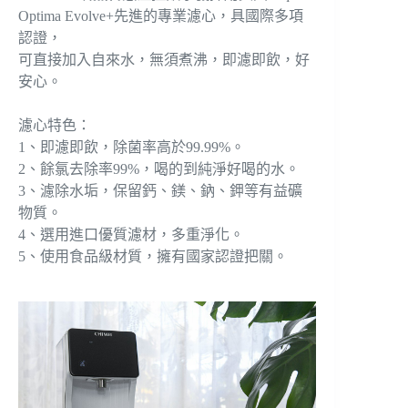
Optima Evolve+先進的專業濾心，具國際多項
認證，
可直接加入自來水，無須煮沸，即濾即飲，好
安心。
濾心特色：
1、即濾即飲，除菌率高於99.99%。
2、餘氯去除率99%，喝的到純淨好喝的水。
3、濾除水垢，保留鈣、鎂、鈉、鉀等有益礦
物質。
4、選用進口優質濾材，多重淨化。
5、使用食品級材質，擁有國家認證把關。