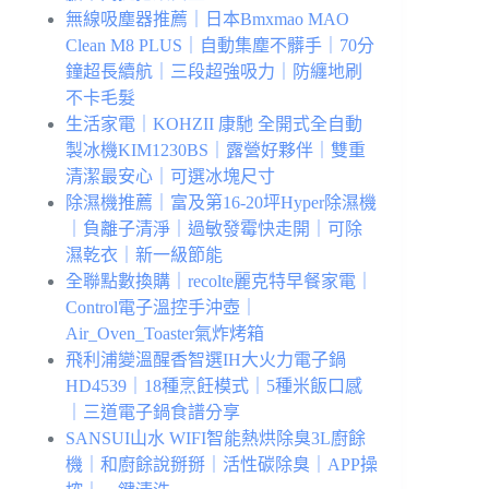
無線吸塵器推薦｜日本Bmxmao MAO
Clean M8 PLUS｜自動集塵不髒手｜70分
鐘超長續航｜三段超強吸力｜防纏地刷
不卡毛髮
生活家電｜KOHZII 康馳 全開式全自動
製冰機KIM1230BS｜露營好夥伴｜雙重
清潔最安心｜可選冰塊尺寸
除濕機推薦｜富及第16-20坪Hyper除濕機
｜負離子清淨｜過敏發霉快走開｜可除
濕乾衣｜新一級節能
全聯點數換購｜recolte麗克特早餐家電｜
Control電子溫控手沖壺｜
Air_Oven_Toaster氣炸烤箱
飛利浦變溫醒香智選IH大火力電子鍋
HD4539｜18種烹飪模式｜5種米飯口感
｜三道電子鍋食譜分享
SANSUI山水 WIFI智能熱烘除臭3L廚餘
機｜和廚餘說掰掰｜活性碳除臭｜APP操