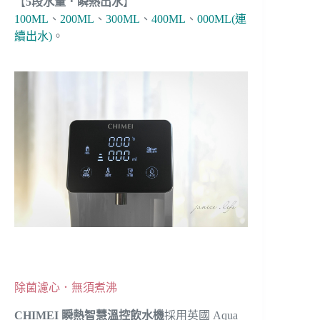
【
5段水量．瞬熱出水
】
100ML
、
200ML
、
300ML
、
400ML
、
000ML(連
續出水)
。
除菌濾心．無須煮沸
CHIMEI 瞬熱智慧溫控飲水機
採用英國 Aqua