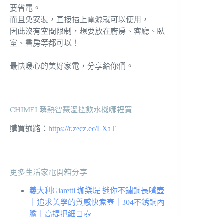
要省電。
而且免安裝，直接插上電源就可以使用，
因此沒有空間限制，想要放在廚房、客廳、臥
室、書房等都可以！
最快暖心的美好家電，分享給你們。
CHIMEI 瞬熱智慧溫控飲水機哪裡買
購買通路：
https://r.zecz.ec/LXaT
更多生活家電開箱分享
義大利Giaretti 珈樂堤 迷你不鏽鋼長嘴壺
｜追求美學的質感快煮壺｜304不銹鋼內
膽｜高提把細口壺