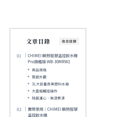
文章目錄
收合目錄
CHIMEI 瞬熱智慧溫控飲水機
Pro旗艦版 WB-30MRW2
商品規格
質感外觀
3L大容量奇美塑料水箱
大面板觸控操作
除菌濾心．無須煮沸
實際使用｜CHIMEI 瞬熱智慧
溫控飲水機