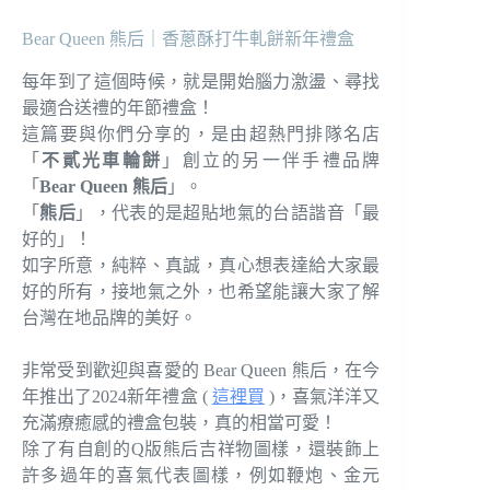
Bear Queen 熊后｜香蔥酥打牛軋餅新年禮盒
每年到了這個時候，就是開始腦力激盪、尋找
最適合送禮的年節禮盒！
這篇要與你們分享的，是由超熱門排隊名店
「
不貳光車輪餅
」創立的另一伴手禮品牌
「
Bear Queen 熊后
」。
「
熊后
」，代表的是超貼地氣的台語諧音「最
好的」！
如字所意，純粹、真誠，真心想表達給大家最
好的所有，接地氣之外，也希望能讓大家了解
台灣在地品牌的美好。
非常受到歡迎與喜愛的 Bear Queen 熊后，在今
年推出了2024新年禮盒 (
這裡買
)，喜氣洋洋又
充滿療癒感的禮盒包裝，真的相當可愛！
除了有自創的Q版熊后吉祥物圖樣，還裝飾上
許多過年的喜氣代表圖樣，例如鞭炮、金元