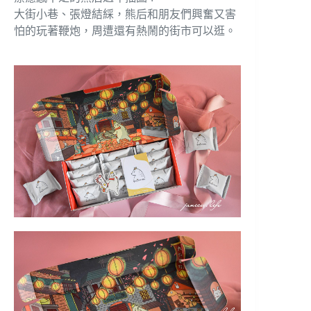
大街小巷、張燈結綵，熊后和朋友們興奮又害
怕的玩著鞭炮，周遭還有熱鬧的街市可以逛。