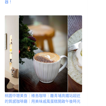
器！
桃園中壢美食｜椿島咖啡｜離青埔高鐵站超近
的質感咖啡廳｜用美味戚風蛋糕開啟午後時光