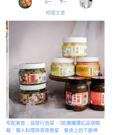
上一
下一
相關文章
宅配美食｜協發行泡菜．5款團購爆紅品項開
箱｜懶人料理與宵夜救星．餐桌上的下飯神