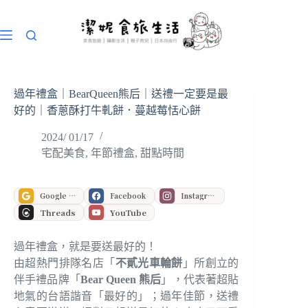
跳
至
主
要
內
容
過年禮盒｜BearQueen熊后｜送禮一定要是最
好的｜香蔥酥打牛軋餅．蔓越莓恬心餅
2024/ 01/17
宅配美食
,
年節禮盒
,
甜點時間
Google 偏好來源
Facebook
Instagram
Threads
YouTube
過年禮盒，就是要送最好的！
由超熱門排隊名店「
不貳光車輪餅
」所創立的
伴手禮品牌「
Bear Queen 熊后
」，代表著超貼
地氣的台語諧音「最好的」；過年佳節，送禮