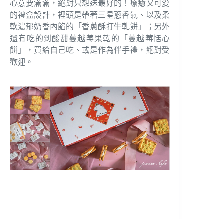
心意要滿滿，絕對只想送最好的！療癒又可愛
的禮盒設計，裡頭是帶著三星蔥香氣、以及柔
軟濃郁奶香內餡的「香蔥酥打牛軋餅」；另外
還有吃的到酸甜蔓越莓果乾的「蔓越莓恬心
餅」，買給自己吃、或是作為伴手禮，絕對受
歡迎。