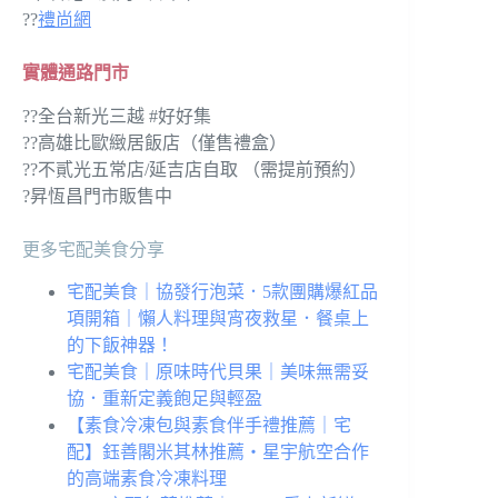
??
禮尚網
實體通路門市
??全台新光三越 #好好集
??高雄比歐緻居飯店（僅售禮盒）
??不貳光五常店/延吉店自取 （需提前預約）
?昇恆昌門市販售中
更多宅配美食分享
宅配美食｜協發行泡菜．5款團購爆紅品
項開箱｜懶人料理與宵夜救星．餐桌上
的下飯神器！
宅配美食｜原味時代貝果｜美味無需妥
協．重新定義飽足與輕盈
【素食冷凍包與素食伴手禮推薦｜宅
配】鈺善閣米其林推薦・星宇航空合作
的高端素食冷凍料理