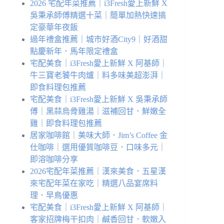
2026 宅配年菜推薦｜i3Fresh愛上新鮮 X
吳秉承師傅精選十菜｜簡單加熱快速搞
定豪華年夜飯
過年禮盒推薦｜城市好酒City9｜好酒甜
點慶新年．馬年限定禮盒
宅配美食｜i3Fresh愛上新鮮 X 阿基師｜
牛三寶老饕牛肉爐｜料多味美超澎湃｜
即食料理包推薦
宅配美食｜i3Fresh愛上新鮮 X 吳秉承師
傅｜黑蒜烏骨雞湯｜滋補回甘．鮮嫩全
雞｜即食料理包推薦
居家咖啡館｜美味大師．Jim’s Coffee 金
仕咖啡｜選用優質咖啡豆．口味多元｜
即溶咖啡分享
2026宅配年菜推薦｜漢來美食．五星漢
來宅配年菜在家吃｜精選八品宴席料
理．早鳥優惠
宅配美食｜i3Fresh愛上新鮮 X 阿基師｜
客家招牌梅干扣肉｜鹹香回甘．軟嫩入