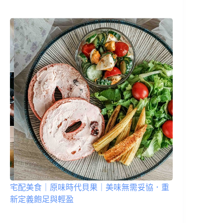
宅配美食｜原味時代貝果｜美味無需妥協．重
新定義飽足與輕盈