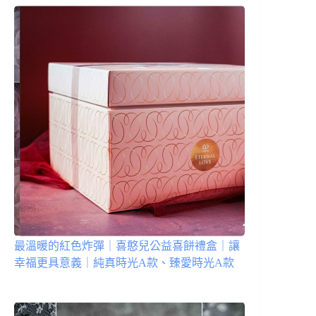
最溫暖的紅色炸彈｜喜憨兒公益喜餅禮盒｜讓
幸福更具意義｜純真時光A款、臻愛時光A款