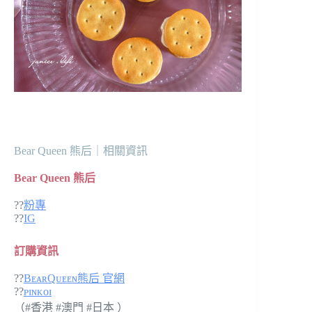
Bear Queen 熊后｜相關資訊
Bear Queen 熊后
??
粉專
??
IG
訂購資訊
??
BᴇᴀʀQᴜᴇᴇɴ熊后 官網
??
ᴘɪɴᴋᴏɪ
（#香港 #澳門 #日本 ）