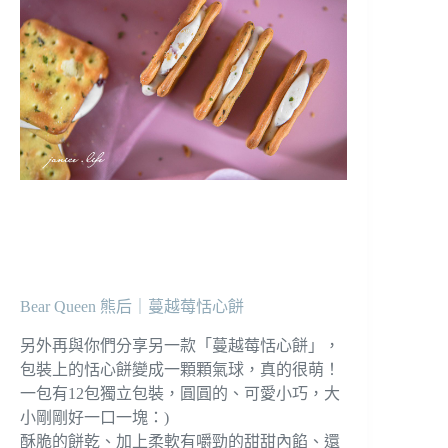
Bear Queen 熊后｜蔓越莓恬心餅
另外再與你們分享另一款「蔓越莓恬心餅」，
包裝上的恬心餅變成一顆顆氣球，真的很萌！
一包有12包獨立包裝，圓圓的、可愛小巧，大
小剛剛好一口一塊：)
酥脆的餅乾、加上柔軟有嚼勁的甜甜內餡、還