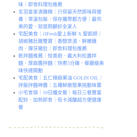
味｜即食料理包推薦
玄羽皇家滴雞精｜只保留天然原味與營
養｜常溫包裝．保存攜帶都方便｜最完
美的愛．就是照顧好全家人
宅配美食｜i3Fresh愛上新鮮 X 聖凱師｜
胡椒豬肚雞雙寶｜香醇煲湯．鮮嫩雞
肉．彈牙豬肚｜即食料理包推薦
乾拌麵推薦｜悅善廚．義大利松露拌
麵．厚麻醬拌麵｜快煮5分鐘．餐廳級美
味快速開動
宅配美食｜五仁辣麻果油 GOLIN OIL｜
拌飯拌麵神醬｜五種鮮脆堅果挑動味蕾
小宅食袋｜10日纖女餐｜每日三餐豐富
配好．加熱即食｜低卡減醣超方便健康
餐