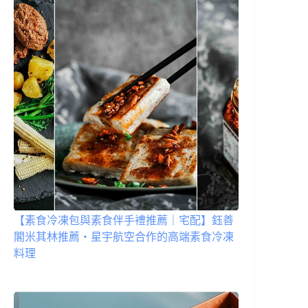
【素食冷凍包與素食伴手禮推薦｜宅配】鈺善
閣米其林推薦・星宇航空合作的高端素食冷凍
料理