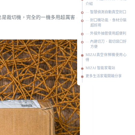
介紹
智慧偵測自動真空封口
也是裁切機，完全的一機多用超厲害，
封口機功能．食材分裝
超好用
外接外抽管使用超便利
內建切刀．裁切袋口好
方便
MIZAI真空保鮮機使用心
得
MIZAI 智能家電站
更多生活家電開箱分享