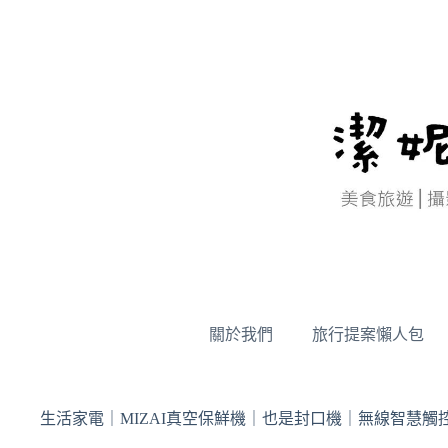
跳
至
主
要
內
容
關於我們
旅行提案懶人包
生活家電｜MIZAI真空保鮮機｜也是封口機｜無線智慧