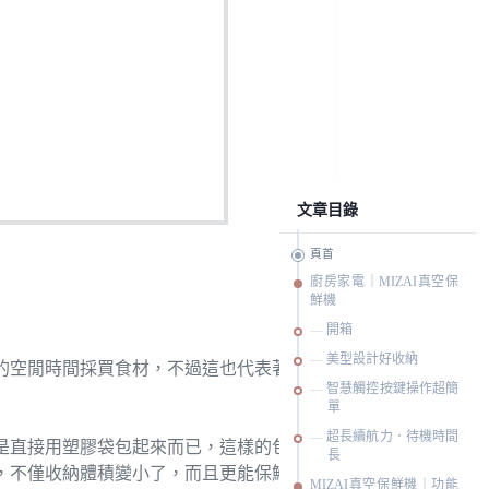
文章目錄
頁首
廚房家電｜MIZAI真空保
鮮機
開箱
美型設計好收納
的空閒時間採買食材，不過這也代表著
智慧觸控按鍵操作超簡
單
超長續航力．待機時間
是直接用塑膠袋包起來而已，這樣的包
長
，不僅收納體積變小了，而且更能保鮮
MIZAI真空保鮮機｜功能