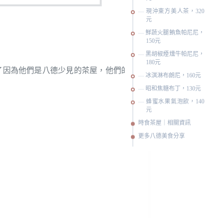
現沖東方美人茶，320
元
鮮蔬火腿鮪魚帕尼尼，
150元
黑胡椒煙燻牛帕尼尼，
180元
了因為他們是八德少見的茶屋，他們的
冰淇淋布朗尼，160元
昭和焦糖布丁，130元
蜂蜜水果氣泡飲，140
元
時食茶屋｜相關資訊
更多八德美食分享