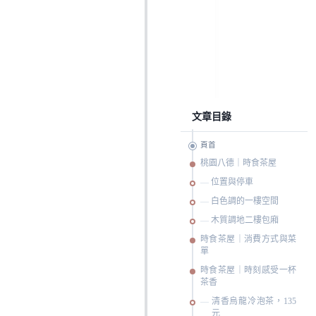
文章目錄
頁首
桃園八德｜時食茶屋
位置與停車
白色調的一樓空間
木質調地二樓包廂
時食茶屋｜消費方式與菜
單
時食茶屋｜時刻感受一杯
茶香
清香烏龍冷泡茶，135
元