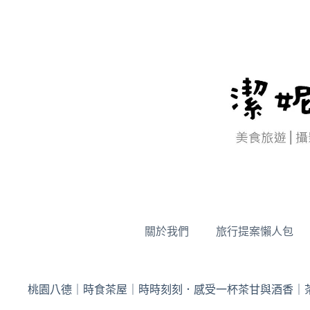
跳
至
主
要
內
容
關於我們
旅行提案懶人包
桃園八德｜時食茶屋｜時時刻刻．感受一杯茶甘與酒香｜