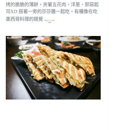
烤的脆脆的薄餅，夾著五花肉、洋蔥、邪惡起
司XD 搭著一旁的莎莎醬一起吃，有種像在吃
墨西哥料理的錯覺