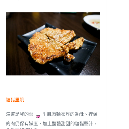
糖醋里肌
這道是我的菜
里肌肉麵衣炸的香酥、裡頭
的肉仍保有嫩度，加上酸酸甜甜的糖醋醬汁，