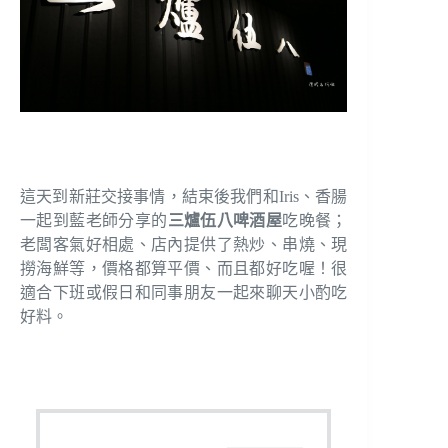
這天到新莊交接事情，結束後我們和Iris、香腸
一起到藍老師分享的
三爐伍八啤酒屋
吃晚餐；
老闆客氣好相處、店內提供了熱炒、串燒、現
撈海鮮等，價格都算平價、而且都好吃喔！很
適合下班或假日和同事朋友一起來聊天小酌吃
好料。