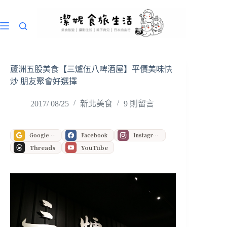
跳
至
主
要
內
容
蘆洲五股美食【三爐伍八啤酒屋】平價美味快
炒 朋友聚會好選擇
2017/ 08/25
新北美食
9 則留言
Google 偏好來源
Facebook
Instagram
Threads
YouTube