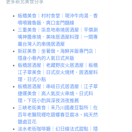
更多新北美食分享
板橋美食｜村村食堂｜現沖牛肉湯．香
噴噴雞魯飯．爽口金門麵線
三重美食｜柒息地串燒居酒屋｜平價涮
嘴神醬串燒．美味居酒屋料理｜一間專
屬台灣人的串燒居酒屋
新莊美食｜坐著做。海鮮丼飯專門店｜
隱身小巷內的人氣日式丼飯
板橋居酒屋｜老藏野炭火居酒屋｜板橋
江子翠美食｜日式炭火燒烤．居酒屋料
理．日式小點
板橋居酒屋｜串岐日式居酒屋｜江子翠
捷運美食｜高人氣炭火串燒、日式料
理，下班小酌與深夜消夜推薦
三峽老街美食｜禾乃川國產豆製所｜在
百年老醫院裡吃碧螺春豆腐冰、純天然
鹽鹵豆花
淡水老街咖啡廳｜幻日線法式甜點｜隱