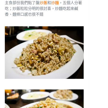
主食部份我們點了盤
炒飯
和
炒麵
，五個人分著
吃；炒飯粒粒分明的很討喜，炒麵吃起來鹹
香、麵條口感也很不錯