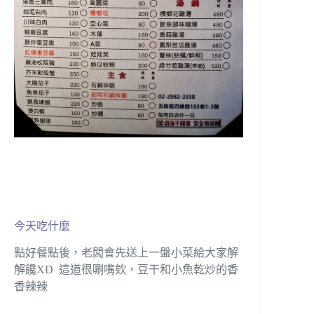
今天吃什麼
點好餐點後，老闆會先送上一盤小菜給大家解
解饞XD 這道很唰嘴欸，豆干和小魚乾炒的香
香辣辣