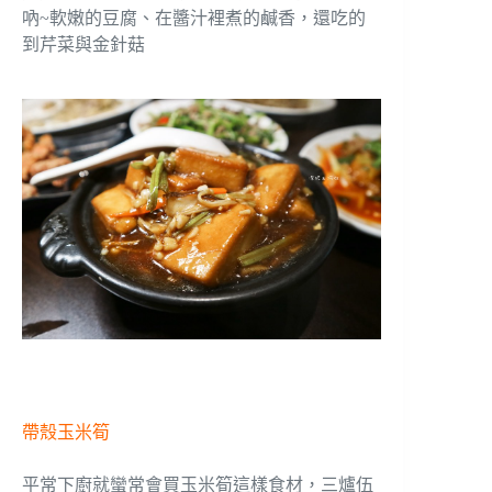
吶~軟嫩的豆腐、在醬汁裡煮的鹹香，還吃的
到芹菜與金針菇
帶殼玉米筍
平常下廚就蠻常會買玉米筍這樣食材，三爐伍