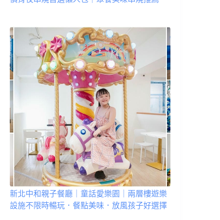
新北中和親子餐廳｜童話愛樂園｜兩層樓遊樂
設施不限時暢玩．餐點美味．放風孩子好選擇