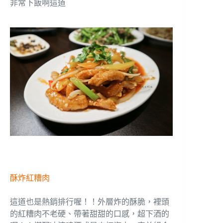
非常下飯啊這道
酥炸紅糟肉
這道也是熱銷排行喔！！外層炸的酥脆，裡頭
的紅糟肉不老硬、帶著甜甜的口感，超下酒的