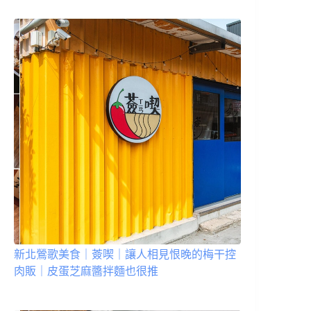
新北鶯歌美食｜薟喫｜讓人相見恨晚的梅干控
肉販｜皮蛋芝麻醬拌麵也很推