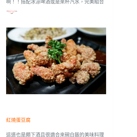
啊！！搭配冰涼啤酒或是來杯汽水，完美組合
紅燒蛋豆腐
這道也是頗下酒且很適合來碗白飯的美味料理