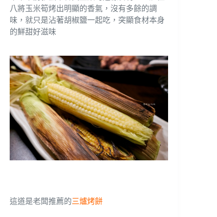
八將玉米筍烤出明顯的香氣，沒有多餘的調
味，就只是沾著胡椒鹽一起吃，突顯食材本身
的鮮甜好滋味
這道是老闆推薦的
三爐烤餅