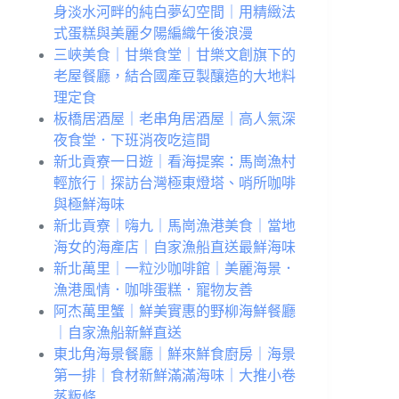
身淡水河畔的純白夢幻空間｜用精緻法
式蛋糕與美麗夕陽編織午後浪漫
三峽美食｜甘樂食堂｜甘樂文創旗下的
老屋餐廳，結合國產豆製釀造的大地料
理定食
板橋居酒屋｜老串角居酒屋｜高人氣深
夜食堂．下班消夜吃這間
新北貢寮一日遊｜看海提案：馬崗漁村
輕旅行｜探訪台灣極東燈塔、哨所咖啡
與極鮮海味
新北貢寮｜嗨九｜馬崗漁港美食｜當地
海女的海產店｜自家漁船直送最鮮海味
新北萬里｜一粒沙咖啡館｜美麗海景．
漁港風情．咖啡蛋糕．寵物友善
阿杰萬里蟹｜鮮美實惠的野柳海鮮餐廳
｜自家漁船新鮮直送
東北角海景餐廳｜鮮來鮮食廚房｜海景
第一排｜食材新鮮滿滿海味｜大推小卷
蒸粄條