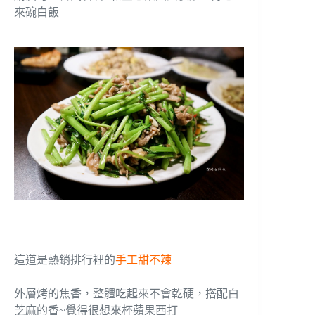
來碗白飯
這道是熱銷排行裡的
手工甜不辣
外層烤的焦香，整體吃起來不會乾硬，搭配白
芝麻的香~覺得很想來杯蘋果西打