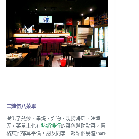
三爐伍八菜單
提供了熱炒、串燒、炸物、現撈海鮮、冷盤
等，菜單上也有
熱銷排行
的菜色幫助點菜，價
格其實都算平價，朋友同事一起點個幾道share