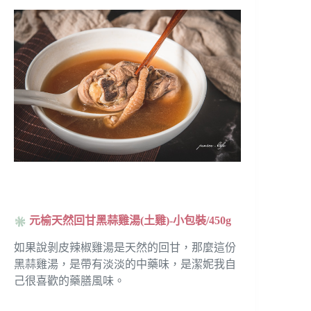
元榆天然回甘黑蒜雞湯(土雞)-小包裝/450g
如果說剝皮辣椒雞湯是天然的回甘，那麼這份
黑蒜雞湯，是帶有淡淡的中藥味，是潔妮我自
己很喜歡的藥膳風味。