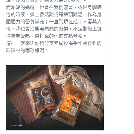
說，雞肉與雞湯是給家人最好的料理。
而潔妮的媽媽，也會在我們感冒、或是身體疲
倦的時候，煮上香菇雞或是蒜頭雞湯，作為身
體體力的營養補充；一直到現在成了人妻與人
母，我也會沿襲著媽媽的習慣，不定期燉上雞
湯給老公喝、幫忙碌的他補充點營養。
這裡，就來與你們分享元榆牧場手作熟食雞肉
料理中的兩款雞湯。