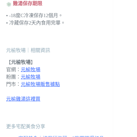
雞湯保存期限
• -18度C冷凍保存12個月。
• 冷藏保存2天內食用完畢。
元榆牧場｜相關資訊
【
元榆牧場
】
官網：
元榆牧場
粉團：
元榆牧場
門市：
元榆牧場販售據點
元榆雞湯這裡買
更多宅配美食分享