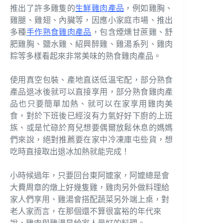
推出了許多雞隻的
生鮮雞肉產品
，例如雞胸、
雞腿、雞翅、內臟等，因應小家庭市場、推出
多種
手作熟食雞肉產品
，包含煙燻甘蔗雞、舒
肥雞胸、鹽水雞、紹興醉雞、雞湯系列、雞肉
粽等多樣看起來非常美味的熟食雞肉產品。
使用真空包裝、產地直送低溫宅配，部分熟食
產品退冰後就可以直接享用，部分熟食雞肉產
品也只要簡單加熱、就可以在家享用雞肉美
食，對於下班後已經沒有力氣好好下廚的上班
族、或是忙碌於育兒想要偶爾放鬆休息的媽媽
們來說，絕對推薦要在家中冷凍庫屯些貨，想
吃時直接取出退冰加熱就能完成！
小時候過年，只要回台東阿嬤家，阿嬤總是會
大費周章的燉上好幾隻雞，雞肉另外做料理給
家人們享用、雞湯會搭配蔬菜另外端上桌，對
老人家而言，在那個還不算很富裕的年代來