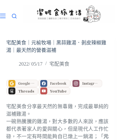
跳
至
主
要
內
容
宅配美食｜元榆牧場｜黑蒜雞湯．剝皮辣椒雞
湯｜最天然的營養滋補
2022/ 05/17
宅配美食
Google 偏好來源
Facebook
Instagram
Threads
YouTube
宅配美食分享最天然的無毒雞，完成最單純的
滋補雞湯。
一碗熱騰騰的雞湯，對大多數的人來說，應該
都代表著家人的愛與關心，但是現代人工作忙
碌，不一定有時間能夠自已燉上一鍋湯；「
元