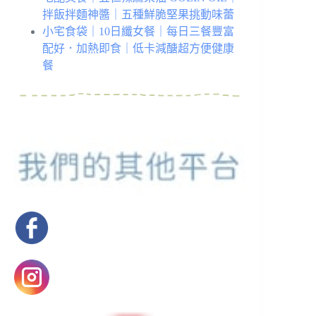
拌飯拌麵神醬｜五種鮮脆堅果挑動味蕾
小宅食袋｜10日纖女餐｜每日三餐豐富
配好．加熱即食｜低卡減醣超方便健康
餐