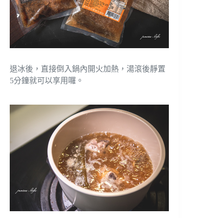
退冰後，直接倒入鍋內開火加熱，湯滾後靜置
5分鐘就可以享用囉。