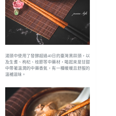
湯頭中使用了發酵超過40日的臺灣黑蒜頭，以
及生耆、枸杞、桂節等中藥材，喝起來是甘甜
中帶著溫潤的中藥香氣，有一種暖暖且舒服的
溫補滋味。