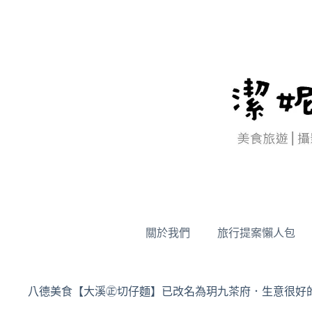
跳
至
主
要
內
容
關於我們
旅行提案懶人包
八德美食【大溪㊣切仔麵】已改名為玥九茶府．生意很好