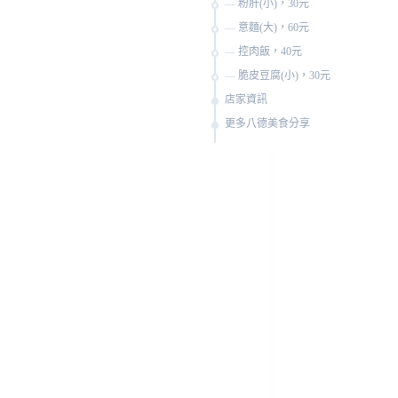
粉肝(小)，30元
意麵(大)，60元
控肉飯，40元
脆皮豆腐(小)，30元
店家資訊
更多八德美食分享