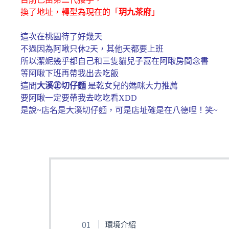
換了地址，轉型為現在的「
玥九茶府
」
這次在桃園待了好幾天
不過因為阿啾只休2天，其他天都要上班
所以潔妮幾乎都自己和三隻貓兒子窩在阿啾房間念書
等阿啾下班再帶我出去吃飯
這間
大溪㊣切仔麵
是乾女兒的媽咪大力推薦
要阿啾一定要帶我去吃吃看XDD
是說~店名是大溪切仔麵，可是店址確是在八德哩！笑~
環境介紹