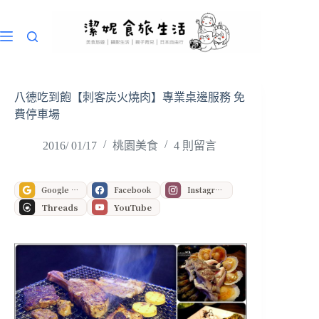
跳
至
主
要
內
容
八德吃到飽【刺客炭火燒肉】專業桌邊服務 免
費停車場
2016/ 01/17
桃園美食
4 則留言
Google 偏好來源
Facebook
Instagram
Threads
YouTube