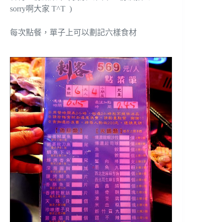
sorry啊大家 T^T )
每次點餐，單子上可以劃記六樣食材