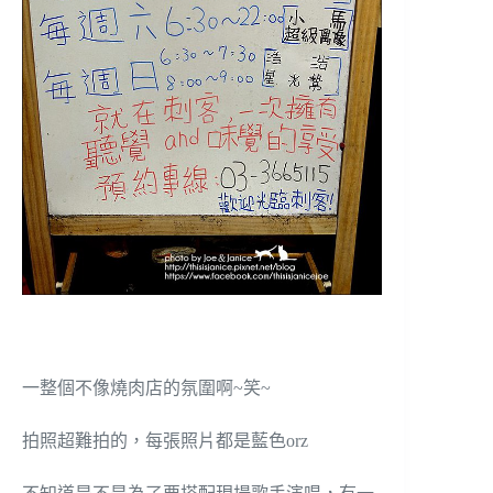
一整個不像燒肉店的氛圍啊~笑~
拍照超難拍的，每張照片都是藍色orz