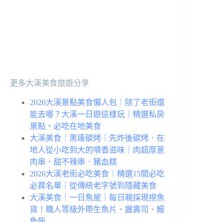
更多大溪美食旅遊分享
2026大溪景點美食懶人包｜除了老街還
能去哪？大溪一日遊這樣玩｜精選私房
景點、必吃在地美食
大溪美食｜黑達碳烤｜先炸後碳烤．在
地人從小吃到大的噴香滋味｜肉超厚蔥
肉串．甜不辣串．豬血糕
2026大溪老街必吃美食｜精選15間必吃
必買名單｜從傳統老字號到隱藏美食
大溪美食｜一日魚屋｜每日親採現撈魚
貨！職人等級外帶生魚片、握壽司、鰻
魚飯