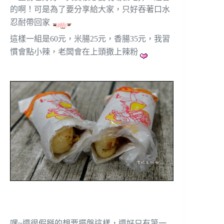
的啊！可是為了要分享給大家，只好吞著口水
忍耐帶回家
這樣一組是60元，米腸25元，香腸35元，我習
慣會點小辣，老闆會在上頭撒上辣粉
嘿~還很假掰的想要擺盤這樣，還好只有第一