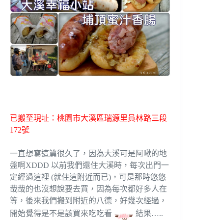
已搬至現址：桃園市大溪區瑞源里員林路三段
172號
一直想寫這篇很久了，因為大溪可是阿啾的地
盤啊XDDD 以前我們還住大溪時，每次出門一
定經過這裡 (就住這附近而已)，可是那時悠悠
哉哉的也沒想說要去買，因為每次都好多人在
等，後來我們搬到附近的八德，好幾次經過，
開始覺得是不是該買來吃吃看
結果…..