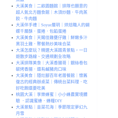
大溪美食｜二畝園麵館｜排隊也願意的
超人氣北方麵食館｜木須炒麵．牛肉蒸
餃．牛肉麵
大溪伴手禮｜Soyue層玥｜烘焙職人的蝴
蝶千層酥．蛋捲．包餡蛋捲
大溪美食｜天賜佳雞甕仔雞｜鮮嫩多汁
黑羽土雞．聚餐熱炒美味合菜
大溪怎麼玩？精選大溪踏青景點，一日
遊散步路線、交通規劃全攻略
大溪排隊美食｜大溪香腸哥｜銀絲卷包
碳烤香腸．還有鹹豬肉口味
大溪美食｜隱灶腳百年老厝餐館｜懷舊
復古的經典辦桌菜｜傳統台菜料理．吃
好吃飽還要吃美
桃園大溪｜享樂蜂蜜｜小小蜂農實境體
驗 ．認識蜜蜂．蜂糧DIY
大溪景點｜韭菜花海｜季節限定夢幻九
月雪