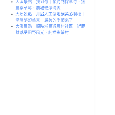
大溪景點｜找到莓｜預約制採草莓．無
農藥草莓．農場乾淨清爽
大溪景點｜月眉人工濕地絕美落羽松｜
漸層夢幻美景．最美的季節來了
大溪景點｜順時埔景觀農村社區｜近距
離感受田野風光．純樸彩繪村