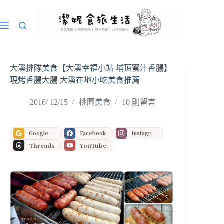
跳
至
主
要
內
容
大溪排隊美食【大溪幸福小站 埔頂蜜汁香腸】
現烤香腸大腸 大溪在地小吃美食推薦
2016/ 12/15
桃園美食
10 則留言
Google 偏好來源
Facebook
Instagram
Threads
YouTube