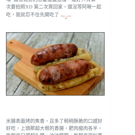
次要拍照XD 第二次買回家，還沒等阿啾一起
吃，我就忍不住先開吃了
米腸表面烤的焦香，且多了稍稍酥脆的口感好
好吃，上頭那超大根的香腸，肥肉瘦肉各半，