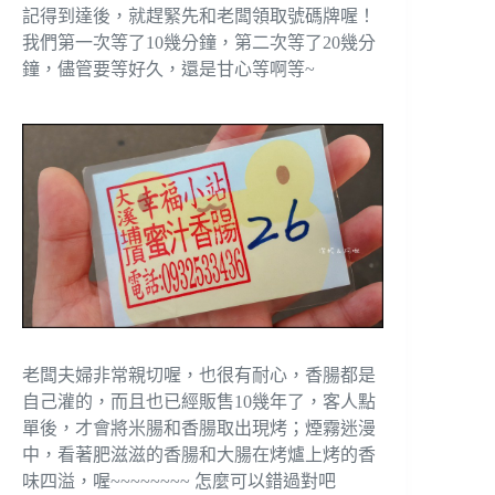
記得到達後，就趕緊先和老闆領取號碼牌喔！
我們第一次等了10幾分鐘，第二次等了20幾分
鐘，儘管要等好久，還是甘心等啊等~
老闆夫婦非常親切喔，也很有耐心，香腸都是
自己灌的，而且也已經販售10幾年了，客人點
單後，才會將米腸和香腸取出現烤；煙霧迷漫
中，看著肥滋滋的香腸和大腸在烤爐上烤的香
味四溢，喔~~~~~~~~ 怎麼可以錯過對吧