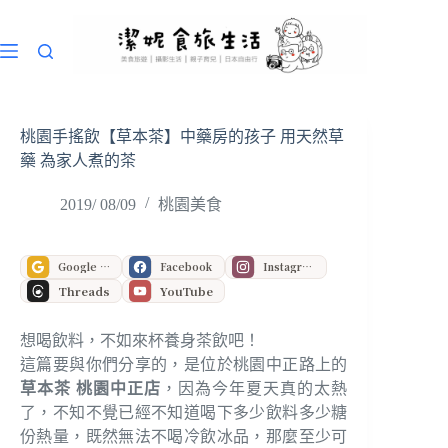
跳
至
主
要
內
容
桃園手搖飲【草本茶】中藥房的孩子 用天然草
藥 為家人煮的茶
2019/ 08/09
桃園美食
Google 偏好來源
Facebook
Instagram
Threads
YouTube
想喝飲料，不如來杯養身茶飲吧！
這篇要與你們分享的，是位於桃園中正路上的
草本茶 桃園中正店
，因為今年夏天真的太熱
了，不知不覺已經不知道喝下多少飲料多少糖
份熱量，既然無法不喝冷飲冰品，那麼至少可