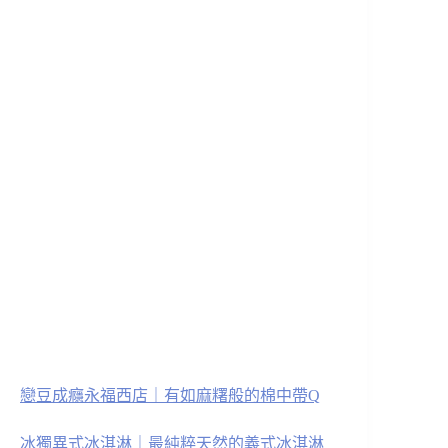
戀豆成癮永福西店｜有如麻糬般的棉中帶Q
冰獨異式冰淇淋｜最純粹天然的義式冰淇淋