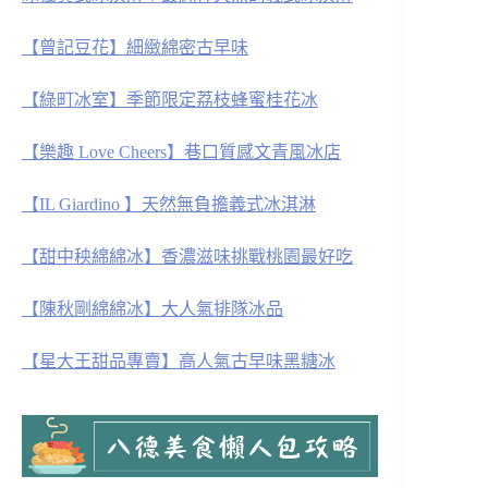
【曾記豆花】細緻綿密古早味
【綠町冰室】季節限定荔枝蜂蜜桂花冰
【樂趣 Love
Cheers】巷口質感文青風冰店
【IL Giardino 】天然無負擔義式冰淇淋
【甜中秧綿綿冰】香濃滋味挑戰桃園最好吃
【陳秋剛綿綿冰】大人氣排隊冰品
【星大王甜品專賣】高人氣古早味黑糖冰