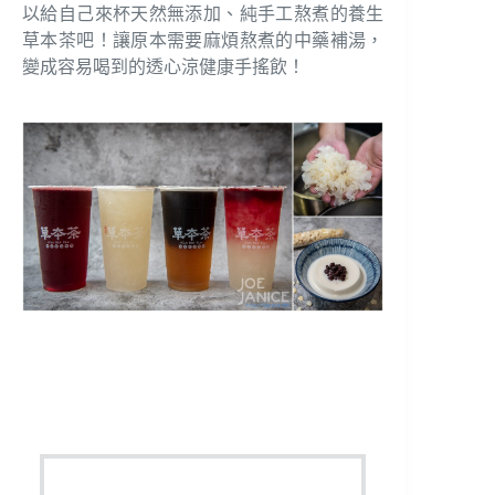
以給自己來杯天然無添加、純手工熬煮的養生
草本茶吧！讓原本需要麻煩熬煮的中藥補湯，
變成容易喝到的透心涼健康手搖飲！