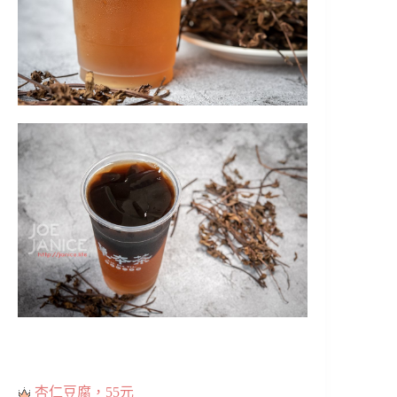
杏仁豆腐，55元