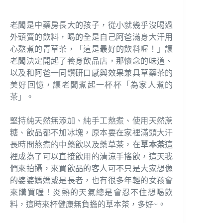
老闆是中藥房長大的孩子，從小就幾乎沒喝過
外頭賣的飲料，喝的全是自己阿爸滿身大汗用
心熬煮的青草茶，「這是最好的飲料喔！」讓
老闆決定開起了養身飲品店，那懷念的味道、
以及和阿爸一同鑽研口感與效果兼具草藥茶的
美好回憶，讓老闆煮起一杯杯「為家人煮的
茶」。
堅持純天然無添加、純手工熬煮、使用天然蔗
糖、飲品都不加冰塊，原本要在家裡滿頭大汗
長時間熬煮的中藥飲以及藥草茶，在
草本茶
這
裡成為了可以直接飲用的清涼手搖飲，這天我
們來拍攝，來買飲品的客人可不只是大家想像
的婆婆媽媽或是長者，也有很多年輕的女孩會
來購買喔！炎熱的天氣總是會忍不住想喝飲
料，這時來杯健康無負擔的草本茶，多好~。