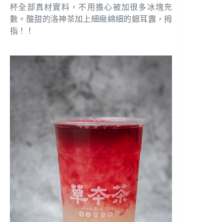
杯全部真材實料，不用擔心被加很多冰塊充
數。酸甜的洛神茶加上細緻綿細的銀耳露，拇
指！！