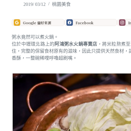
2019/ 03/12
桃園美食
Google 偏好來源
Facebook
I
粥水竟然可以煮火鍋。
位於中壢環北路上的
阿鴻粥水火鍋專賣店
，將米粒熬煮至
住，完整的保留食材原有的滋味，因此只提供天然食材，
香酥，一整碗稀哩呼嚕超刷嘴。