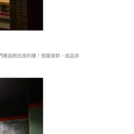
們親自刷出來的喔！很厲害欸，成品非