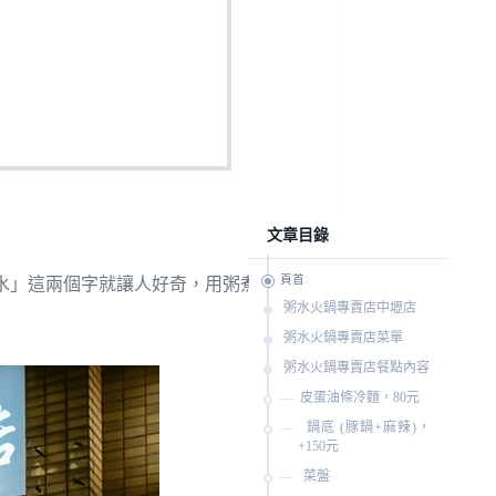
文章目錄
頁首
水」這兩個字就讓人好奇，用粥煮火鍋
粥水火鍋專賣店中壢店
粥水火鍋專賣店菜單
粥水火鍋專賣店餐點內容
皮蛋油條冷麵，80元
鍋底 (豚鍋+麻辣)，
+150元
菜盤