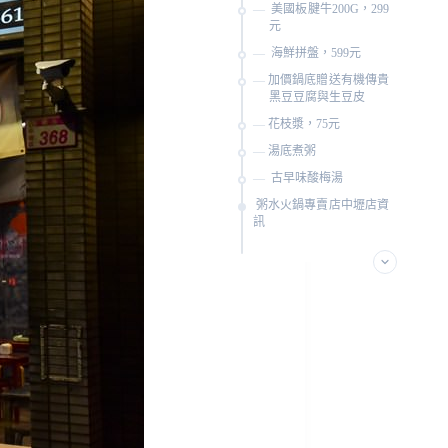
美國板腱牛200G，299
元
海鮮拼盤，599元
加價鍋底贈送有機傳貴
黑豆豆腐與生豆皮
花枝漿，75元
湯底煮粥
古早味酸梅湯
粥水火鍋專賣店中壢店資
訊