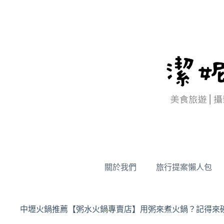
跳
至
主
要
內
容
關於我們
旅行提案懶人包
中壢火鍋推薦【粥水火鍋專賣店】用粥來煮火鍋？記得來