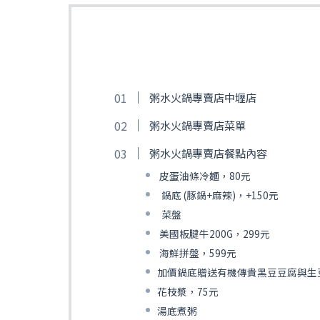
粥水火鍋專賣店中壢店
粥水火鍋專賣店菜單
粥水火鍋專賣店餐點內容
皮蛋油條冷麵，80元
鍋底 (豚鍋+麻辣)，+150元
菜盤
美國板腱牛200G，299元
海鮮拼盤，599元
加價鍋底贈送有機傳貴黑豆豆腐與生
花枝漿，75元
湯底煮粥