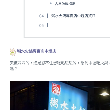
古早味酸梅湯
粥水火鍋專賣店中壢店資訊
粥水火鍋專賣店中壢店
天氣冷冷的，總是忍不住想吃點暖暖的，想到中壢吃火鍋
嗎？