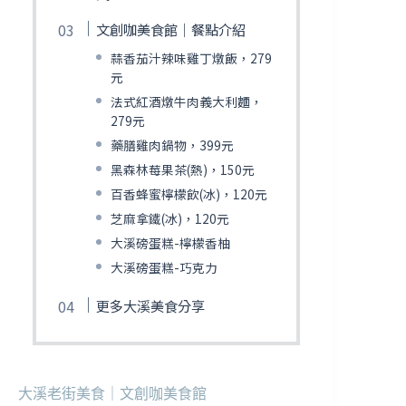
文創咖美食館｜餐點介紹
蒜香茄汁辣味雞丁燉飯，279
元
法式紅酒燉牛肉義大利麵，
279元
藥膳雞肉鍋物，399元
黑森林莓果茶(熱)，150元
百香蜂蜜檸檬飲(冰)，120元
芝麻拿鐵(冰)，120元
大溪磅蛋糕-檸檬香柚
大溪磅蛋糕-巧克力
更多大溪美食分享
大溪老街美食｜文創咖美食館