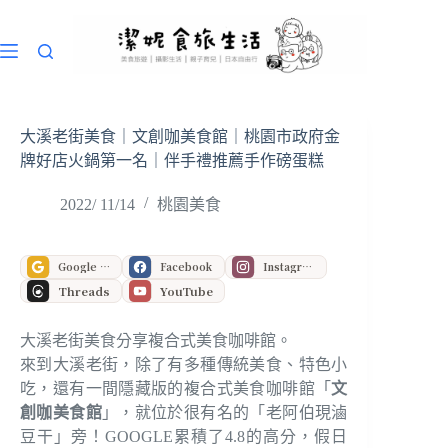
跳
至
主
要
內
容
大溪老街美食｜文創咖美食館｜桃園市政府金
牌好店火鍋第一名｜伴手禮推薦手作磅蛋糕
2022/ 11/14
桃園美食
Google 偏好來源
Facebook
Instagram
Threads
YouTube
大溪老街美食分享複合式美食咖啡館。
來到大溪老街，除了有多種傳統美食、特色小
吃，還有一間隱藏版的複合式美食咖啡館「
文
創咖美食館
」，就位於很有名的「老阿伯現滷
豆干」旁！GOOGLE累積了4.8的高分，假日