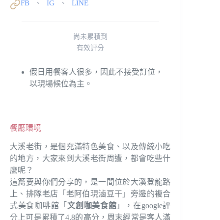
FB
IG
LINE
、
、
尚未累積到
有效評分
假日用餐客人很多，因此不接受訂位，
以現場候位為主。
餐廳環境
大溪老街，是個充滿特色美食、以及傳統小吃
的地方，大家來到大溪老街周遭，都會吃些什
麼呢？
這篇要與你們分享的，是一間位於大溪登龍路
上、排隊老店「老阿伯現滷豆干」旁邊的複合
式美食咖啡館「
文創咖美食館
」，在google評
分上可是累積了4.8的高分，周末經常是客人滿