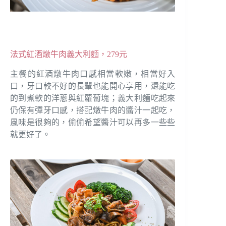
法式紅酒燉牛肉義大利麵，279元
主餐的紅酒燉牛肉口感相當軟嫩，相當好入
口，牙口較不好的長輩也能開心享用，還能吃
的到煮軟的洋蔥與紅蘿蔔塊；義大利麵吃起來
仍保有彈牙口感，搭配燉牛肉的醬汁一起吃，
風味是很夠的，偷偷希望醬汁可以再多一些些
就更好了。