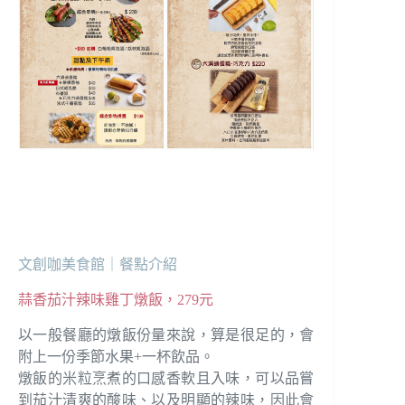
文創咖美食館｜餐點介紹
蒜香茄汁辣味雞丁燉飯，279元
以一般餐廳的燉飯份量來說，算是很足的，會
附上一份季節水果+一杯飲品。
燉飯的米粒烹煮的口感香軟且入味，可以品嘗
到茄汁清爽的酸味、以及明顯的辣味，因此會