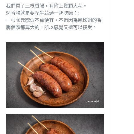
我們買了三根香腸，有附上幾顆大蒜。
烤香腸就是要配生蒜頭一起吃嘛：)
一根40元貌似不算便宜，不過因為鳳珠姐的香
腸個頭都算大的，所以感覺又還可以接受。