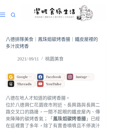
跳
至
主
要
內
容
八德排隊美食｜鳳珠姐碳烤香腸｜鐵皮屋裡的
多汁炭烤香
2021/ 09/11
桃園美食
Google 偏好來源
Facebook
Instagram
Threads
YouTube
八德在地人才知道的碳烤香腸。
位於八德興仁花園夜市附近、長興路與長興二
路交叉口的路邊，一間不起眼的鐵皮屋內、傳
來陣陣的碳烤香氣；「
鳳珠姐碳烤香腸
」已經
在這裡賣了多年，除了有賣香噴噴且不停滴汁