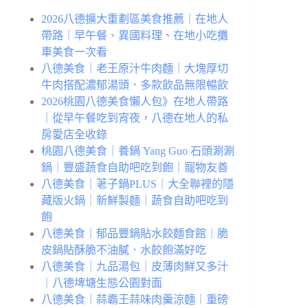
2026八德擴大重劃區美食推薦｜在地人
帶路｜早午餐、異國料理、在地小吃攤
車美食一次看
八德美食｜老王原汁牛肉麵｜大塊厚切
牛肉搭配濃郁湯頭．多款飲品無限暢飲
2026桃園八德美食懶人包》在地人帶路
｜從早午餐吃到宵夜，八德在地人的私
房愛店全收錄
桃園八德美食｜養鍋 Yang Guo 石頭涮涮
鍋｜豐盛蔬食自助吧吃到飽｜寵物友善
八德美食｜荖子鍋PLUS｜大全聯裡的隱
藏版火鍋｜新鮮製麵｜蔬食自助吧吃到
飽
八德美食｜郁品豐鍋貼水餃麵食館｜脆
皮鍋貼酥脆不油膩．水餃飽滿好吃
八德美食｜九品湯包｜皮薄肉鮮又多汁
｜八德埤塘生態公園對面
八德美食｜蒜霸王蒜味肉羹涼麵｜重磅