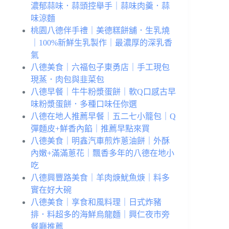
濃郁蒜味．蒜頭控舉手｜蒜味肉羹．蒜
味涼麵
桃園八德伴手禮｜美德糕餅舖．生乳燒
｜100%新鮮生乳製作｜最濃厚的深乳香
氣
八德美食｜六福包子東勇店｜手工現包
現蒸．肉包與韭菜包
八德早餐｜牛牛粉漿蛋餅｜軟Q口感古早
味粉漿蛋餅．多種口味任你選
八德在地人推薦早餐｜五二七小籠包｜Q
彈麵皮+鮮香內餡｜推薦早點來買
八德美食｜明鑫汽車煎炸蔥油餅｜外酥
內嫩+滿滿蔥花｜飄香多年的八德在地小
吃
八德興豐路美食｜羊肉焿魷魚焿｜料多
實在好大碗
八德美食｜享食和風料理｜日式炸豬
排．料超多的海鮮烏龍麵｜興仁夜市旁
餐廳推薦