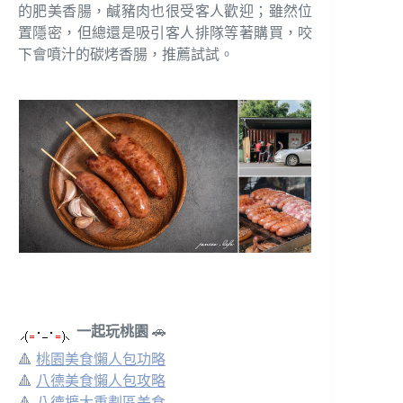
的肥美香腸，鹹豬肉也很受客人歡迎；雖然位
置隱密，但總還是吸引客人排隊等著購買，咬
下會噴汁的碳烤香腸，推薦試試。
一起玩桃園
🚗
🔺
桃園美食懶人包功略
🔺
八德美食懶人包攻略
🔺
八德擴大重劃區美食