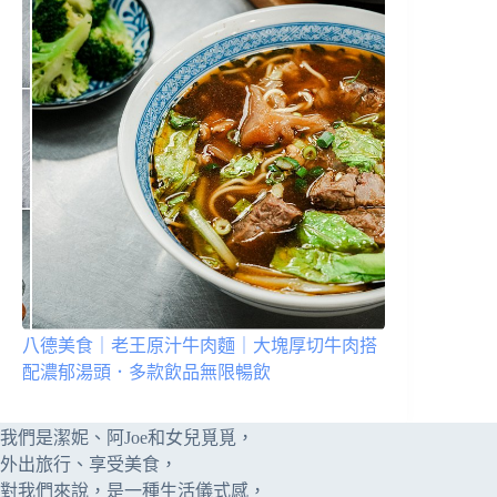
八德美食｜老王原汁牛肉麵｜大塊厚切牛肉搭
配濃郁湯頭．多款飲品無限暢飲
我們是潔妮、阿Joe和女兒覓覓，
外出旅行、享受美食，
對我們來說，是一種生活儀式感，