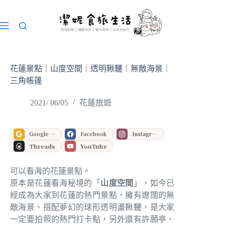
跳
至
主
要
內
容
花蓮景點｜山度空間｜透明鞦韆｜無敵海景｜
三角帳篷
2021/ 06/05
花蓮旅遊
Google 偏好來源
Facebook
Instagram
Threads
YouTube
可以看海的花蓮景點。
原本是花蓮看海秘境的「
山度空間
」，如今已
經成為大家到花蓮的熱門景點，擁有遼闊的無
敵海景、搭配夢幻的球形透明盪鞦韆，是大家
一定要拍照的熱門打卡點，另外還有許願亭、