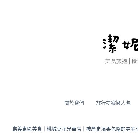
跳
至
主
要
內
容
關於我們
旅行提案懶人包
嘉義東區美食｜桃城豆花光華店｜被歷史溫柔包圍的老宅