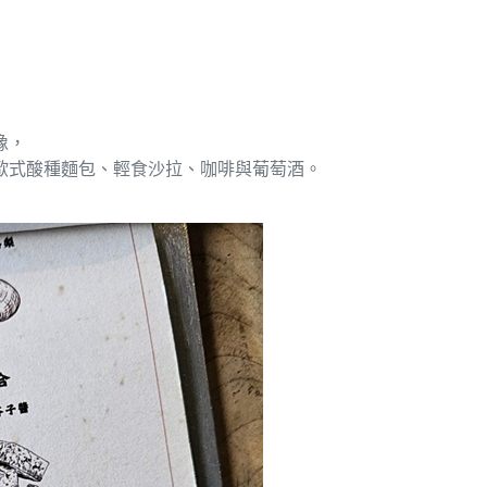
像，
歐式酸種麵包、輕食沙拉、咖啡與葡萄酒。