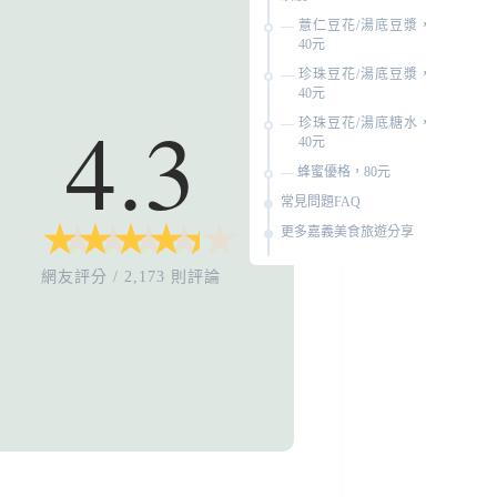
薏仁豆花/湯底豆漿，
40元
珍珠豆花/湯底豆漿，
40元
4.3
珍珠豆花/湯底糖水，
40元
蜂蜜優格，80元
常見問題FAQ
★
★
★
★
★
★
★
★
★
★
更多嘉義美食旅遊分享
網友評分 / 2,173 則評論