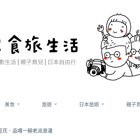
美食
旅遊
日本旅遊
親子
豆花．品嚐一碗老派浪漫