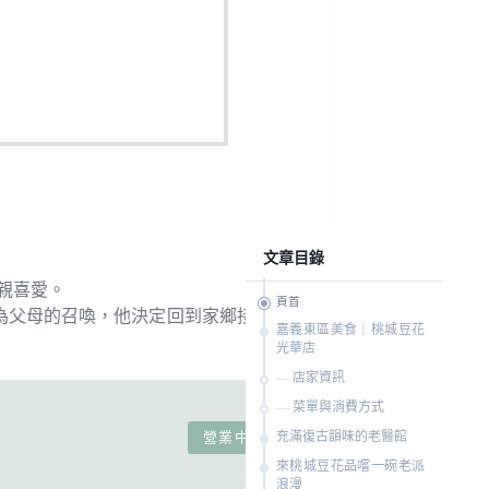
文章目錄
親喜愛。
頁首
為父母的召喚，他決定回到家鄉接手家
嘉義東區美食｜桃城豆花
光華店
店家資訊
菜單與消費方式
充滿復古韻味的老醫館
營業中
來桃城豆花品嚐一碗老派
浪漫