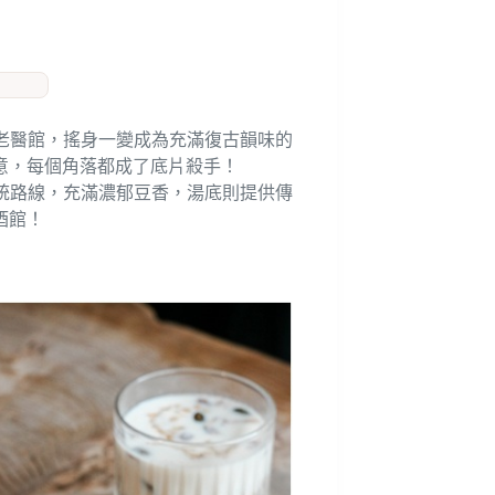
的老醫館，搖身一變成為充滿復古韻味的
意，每個角落都成了底片殺手！
統路線，充滿濃郁豆香，湯底則提供傳
酒館！