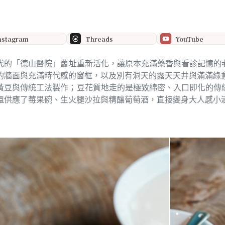
nstagram
Threads
YouTube
0年代的「德山醫院」舊址重新活化，讓原本充滿藥香與看診記憶
的牆面與充滿時代感的窗框，以及別有洞天的露天天井與滿滿綠
黃豆與傳統工法製作；豆花質地走的是極致綿密、入口即化的傳
還供應了莓果碗、生火腿沙拉與精釀葡萄酒，直接變身大人感小