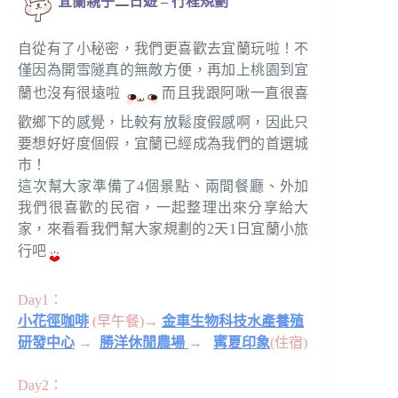
宜蘭親子二日遊 – 行程規劃
自從有了小秘密，我們更喜歡去宜蘭玩啦！不
僅因為開雪隧真的無敵方便，再加上桃園到宜
蘭也沒有很遠啦
而且我跟阿啾一直很喜
歡鄉下的感覺，比較有放鬆度假感啊，因此只
要想好好度個假，宜蘭已經成為我們的首選城
市！
這次幫大家準備了4個景點、兩間餐廳、外加
我們很喜歡的民宿，一起整理出來分享給大
家，來看看我們幫大家規劃的2天1日宜蘭小旅
行吧
Day1：
小花徑咖啡
(早午餐)
→
金車生物科技水產養殖
研發中心
→
勝洋休閒農場
→
寗夏印象
(住宿)
Day2：