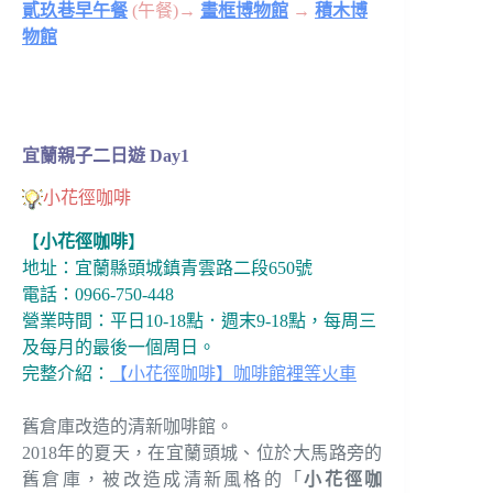
貳玖巷早午餐
(午餐)→
畫框博物館
→
積木博
物館
宜蘭親子二日遊
Day1
小花徑咖啡
【
小花徑咖啡
】
地址：宜蘭縣頭城鎮青雲路二段650號
電話：0966-750-448
營業時間：平日10-18點．週末9-18點，每周三
及每月的最後一個周日。
完整介紹：
【小花徑咖啡】咖啡館裡等火車
舊倉庫改造的清新咖啡館。
2018年的夏天，在宜蘭頭城、位於大馬路旁的
舊倉庫，被改造成清新風格的「
小花徑咖