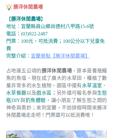
勝洋休閒農場
【
勝洋休閒農場
】
地址：宜蘭縣員山鄉尚德村八甲路15-6號
電話：(03)922-2487
門票：100元，可抵消費；100公分以下兒童免
費
完整介紹：
宜蘭景點【勝洋休閒農場】
占地達五公頃的
勝洋休閒農場
，原本是養殖鰻
魚的魚塭，現在成了廣大的水草田，種植了數
量非常多的水生植物，園區中還有
水草溫室
、
水草餐廳
以及
戲水區
；另外還可報名參與
生態
瓶DIY
與
釣魚體驗
，讓小朋友了解生態之間的
神奇與奧妙；來到宜蘭，不妨排個時間來勝洋
休閒農場走走吧！門票還可以抵消費唷！