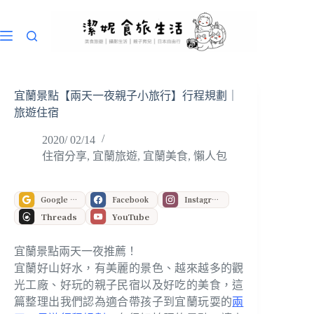
跳
至
主
要
內
容
宜蘭景點【兩天一夜親子小旅行】行程規劃｜
旅遊住宿
2020/ 02/14
住宿分享
,
宜蘭旅遊
,
宜蘭美食
,
懶人包
Google 偏好來源
Facebook
Instagram
Threads
YouTube
宜蘭景點兩天一夜推薦！
宜蘭好山好水，有美麗的景色、越來越多的觀
光工廠、好玩的親子民宿以及好吃的美食，這
篇整理出我們認為適合帶孩子到宜蘭玩耍的
兩