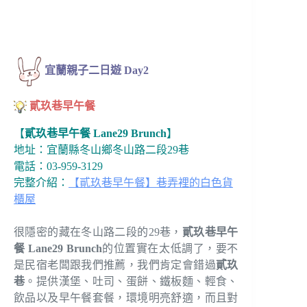
宜蘭親子二日遊
Day2
貳玖巷早午餐
【
貳玖巷早午餐 Lane29 Brunch
】
地址：宜蘭縣冬山鄉冬山路二段29巷
電話：03-959-3129
完整介紹：
【貳玖巷早午餐】巷弄裡的白色貨
櫃屋
很隱密的藏在冬山路二段的29巷，
貳玖巷早午
餐 Lane29 Brunch
的位置實在太低調了，要不
是民宿老闆跟我們推薦，我們肯定會錯過
貳玖
巷
。提供漢堡、吐司、蛋餅、鐵板麵、輕食、
飲品以及早午餐套餐，環境明亮舒適，而且對