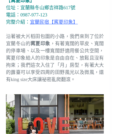
【
寗夏印象
】
位址：宜蘭縣冬山鄉吉祥路617號
電話：0987-977-123
完整介紹：
宜蘭民宿【寗夏印象】
沿著被大片稻田包圍的小路，我們來到了位於
宜蘭冬山的
寗夏印象
，有著寬闊的草皮、寬闊
的停車場、以及一樓寬闊舒適用餐公共空間，
寗夏印象給人的印象是自由自在、放鬆且沒有
拘束；我們這次入住了「月」房型，有著大大
的露臺可以享受四周的田野風光以及微風，還
有king size大床讓祕密亂爬翻滾。