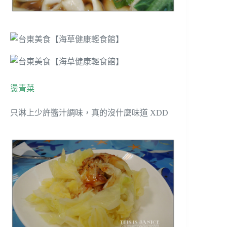
燙青菜
只淋上少許醬汁調味，真的沒什麼味道 XDD