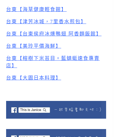
台東【海草健康輕食館
】
台東【津芳冰城，7里香水煎包
】
台東【台東侯府冰燻鴨翅 阿香麵飯館】
台東【美玲平價海鮮】
台東【榕樹下米苔目。藍蜻蜓速食專賣
店】
台東【大園日本料理】