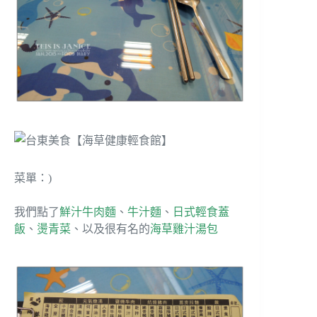
菜單：)
我們點了
鮮汁牛肉麵
、
牛汁麵
、
日式輕食蓋
飯
、
燙青菜
、以及很有名的
海草雞汁湯包