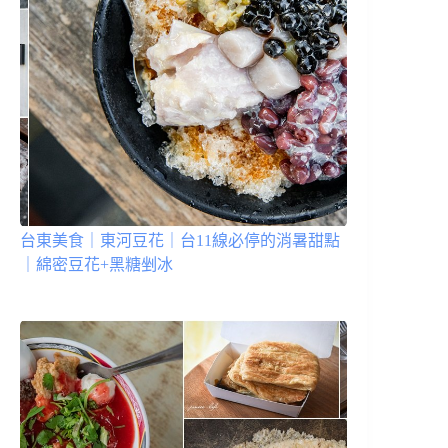
台東美食｜東河豆花｜台11線必停的消暑甜點
｜綿密豆花+黑糖剉冰