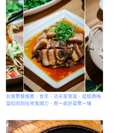
台東聚餐推薦｜食年｜功夫家常菜．從經典梅
菜扣肉到在地鬼頭刀．用一桌好菜聚一場