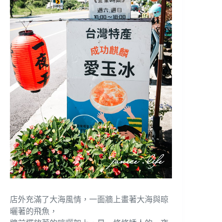
店外充滿了大海風情，一面牆上畫著大海與晾
曬著的飛魚，