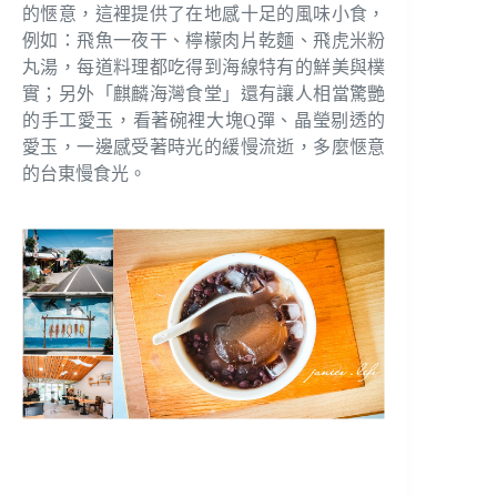
的愜意，這裡提供了在地感十足的風味小食，
例如：飛魚一夜干、檸檬肉片乾麵、飛虎米粉
丸湯，每道料理都吃得到海線特有的鮮美與樸
實；另外「麒麟海灣食堂」還有讓人相當驚艷
的手工愛玉，看著碗裡大塊Q彈、晶瑩剔透的
愛玉，一邊感受著時光的緩慢流逝，多麼愜意
的台東慢食光。