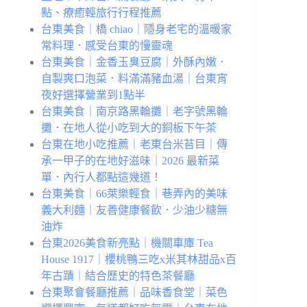
點、療癒輕旅行行程推薦
台東美食｜橋 chiao｜隱身老宅的溫暖家
常料理．感受台東的慢靈魂
台東美食｜金香玉臭豆腐｜外酥內嫩．
自製爽口泡菜．料滿滿豬血湯｜台東宵
夜好選擇營業到1點半
台東美食｜南京路黑輪攤｜老字號黑輪
攤．在地人從小吃到大的銅板下午茶
台東在地⼩吃推薦｜老東台米苔目｜傳
承一甲子的在地好滋味｜2026 最新菜
單．內行人都點這幾道！
台東美食｜66萊樂輕食｜巷弄內的美味
義大利麵｜友善健康餐飲．少油少糖無
油炸
台東2026美食新亮點｜機關車庫 Tea
House 1917｜櫻桃鴨三吃x米其林甜品x百
年古蹟｜結合歷史的特色茶餐廳
台東聚會餐廳推薦｜品味香食堂｜菜色