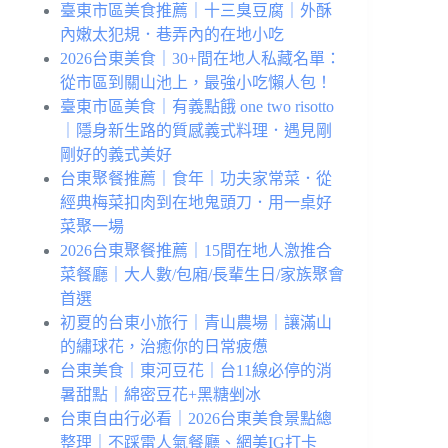
臺東市區美食推薦｜十三臭豆腐｜外酥
內嫩太犯規．巷弄內的在地小吃
2026台東美食｜30+間在地人私藏名單：
從市區到關山池上，最強小吃懶人包！
臺東市區美食｜有義點餓 one two risotto
｜隱身新生路的質感義式料理．遇見剛
剛好的義式美好
台東聚餐推薦｜食年｜功夫家常菜．從
經典梅菜扣肉到在地鬼頭刀．用一桌好
菜聚一場
2026台東聚餐推薦｜15間在地人激推合
菜餐廳｜大人數/包廂/長輩生日/家族聚會
首選
初夏的台東小旅行｜青山農場｜讓滿山
的繡球花，治癒你的日常疲憊
台東美食｜東河豆花｜台11線必停的消
暑甜點｜綿密豆花+黑糖剉冰
台東自由行必看｜2026台東美食景點總
整理｜不踩雷人氣餐廳、網美IG打卡