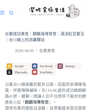
跳
至
主
要
內
容
台東成功美食｜麒麟海灣食堂｜清涼紅豆愛玉
｜台11線上的消暑驛站
2026/ 06/30
台東美食
Google 偏好來源
Facebook
Instagram
Threads
YouTube
沿著台11線美麗的藍色公路，迎面吹來陣陣海
風、伴隨陣陣鹹味，在116.8K處的成功鎮麒麟
路41號，藏著一間讓人忍不住想停下腳步的療
癒系小店「
麒麟海灣食堂
」。
環境布置的雅致且溫馨、並帶著週末限定營業