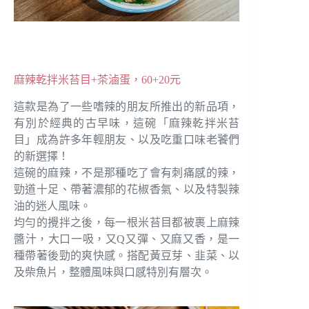
麻辣乾拌米苔目+茶滷蛋，60+20元
這款是為了一些嗜辣的朋友所推出的新品項，
有別於經典的古早味，這碗「麻辣乾拌米苔
目」成為許多年輕朋友、以及吃重口味老饕們
的新選擇！
這碗的麻辣，不是那種吃了會有刺痛感的辣，
勁道十足、帶著濃郁的花椒香氣、以及特製辣
油的迷人風味。
均勻的攪拌之後，每一根米苔目都被裹上麻辣
醬汁，大口一吸，又Q又彈、又麻又香，是一
種帶著後勁的爽快感。搭配黃豆芽、韭菜、以
及柴魚片，整體風味與口感特別有層次。