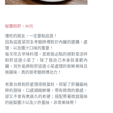
秘醬粉肝，80元
懂吃的朋友，一定要點這道！
因為這道菜完全考驗師傅對於內臟的選購、處
理、以及醬汁口味的重要！
每次吃古早味料理，潔妮我必點的絕對是涼拌
粉肝這道小菜了，除了我自己本身就喜歡內
臟，另外能將粉肝這道小菜處理的新鮮美味且
無腥味，真的很考驗師傅功力！
老東台將粉肝處理得相當好，保留了肝臟最純
粹的甜味，口感細緻鮮嫩，帶有微微的脆感，
卻又不會有煮過久的老硬；搭配帶著微甜風味
的秘製醬汁以及少許薑絲，非常美味啊！