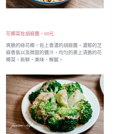
花椰菜佐胡麻醬，60元
爽脆的綠花椰，佐上香濃的胡麻醬，濃郁的芝
麻香氣以及微甜的醬汁，均勻的裹上清脆的花
椰菜，新鮮、美味、解膩。