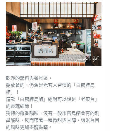
乾淨的醬料與餐具區，
擺放著的，仍舊是老客人習慣的「白鶴牌烏
醋」！
這款「白鶴牌烏醋」絕對可以說是「老東台」
的靈魂細節！
獨特的酸香韻味，沒有一般市售烏醋會有的刺
鼻酸味，反而帶著一種微甜與甘醇，讓米台目
的風味更加畫龍點睛。