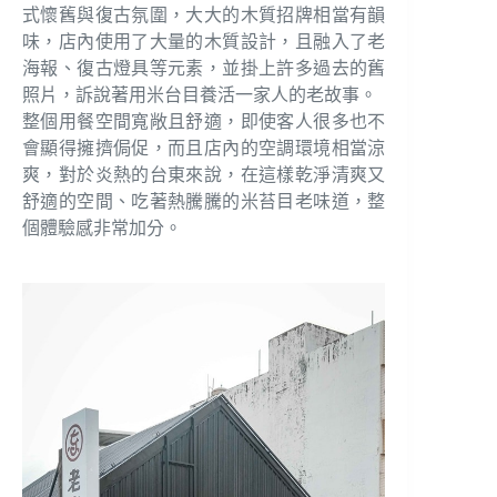
式懷舊與復古氛圍，大大的木質招牌相當有韻
味，店內使用了大量的木質設計，且融入了老
海報、復古燈具等元素，並掛上許多過去的舊
照片，訴說著用米台目養活一家人的老故事。
整個用餐空間寬敞且舒適，即使客人很多也不
會顯得擁擠侷促，而且店內的空調環境相當涼
爽，對於炎熱的台東來說，在這樣乾淨清爽又
舒適的空間、吃著熱騰騰的米苔目老味道，整
個體驗感非常加分。