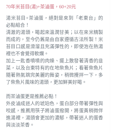
70年米苔目(湯)+茶滷蛋，60+20元
湯米苔目+茶滷蛋，絕對是來到「老東台」的
必點組合！
清澈的湯頭，喝起來溫潤甘美；以在來米精製
⽽成的，至今仍舊是由⾃家遵循古法所製！米
苔目口感是滑溜且充滿彈性的，即使泡在熱湯
裡也不會覺得軟爛。
加上一匙香噴噴的肉燥、擺上散發著清香的韭
菜，以及台東特有的在地柴魚片；看著柴魚片
隨著熱氣跳完美麗的舞姿，稍微攪拌一下，多
了柴魚片風味的湯頭，更加鮮美好喝。
而茶滷蛋更是推薦必點！
外皮滷成迷人的琥珀色，蛋白部分帶著彈性與
咬感，推薦用筷子將滷蛋撥開，將蛋黃稍微伴
進湯裡，湯頭會更加的濃郁，帶著迷人的蛋香
與淡淡茶香。