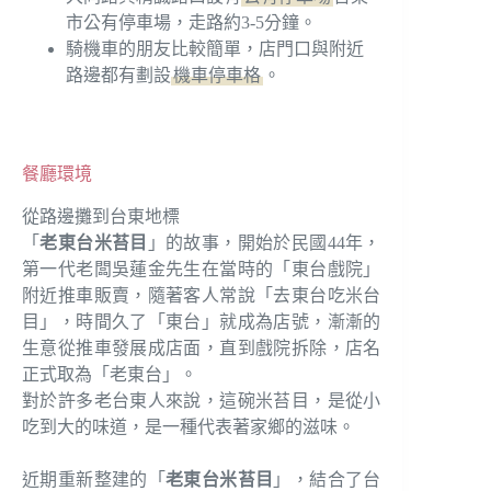
市公有停車場，走路約3-5分鐘。
騎機車的朋友比較簡單，店門口與附近
路邊都有劃設
機車停車格
。
餐廳環境
從路邊攤到台東地標
「
老東台米苔目
」的故事，開始於民國44年，
第⼀代老闆吳蓮⾦先⽣在當時的「東台戲院」
附近推⾞販賣，隨著客⼈常說「去東台吃米台
⽬」，時間久了「東台」就成為店號，漸漸的
生意從推⾞發展成店⾯，直到戲院拆除，店名
正式取為「老東台」。
對於許多老台東人來說，這碗米苔目，是從小
吃到大的味道，是一種代表著家鄉的滋味。
近期重新整建的「
老東台米苔目
」，結合了台