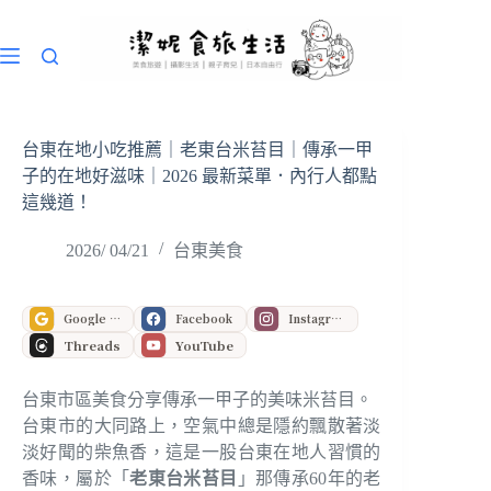
跳
至
主
要
內
容
台東在地⼩吃推薦｜老東台米苔目｜傳承一甲
子的在地好滋味｜2026 最新菜單．內行人都點
這幾道！
2026/ 04/21
台東美食
Google 偏好來源
Facebook
Instagram
Threads
YouTube
台東市區美食分享傳承一甲子的美味米苔目。
台東市的大同路上，空氣中總是隱約飄散著淡
淡好聞的柴魚香，這是一股台東在地人習慣的
香味，屬於「
老東台米苔目
」那傳承60年的老