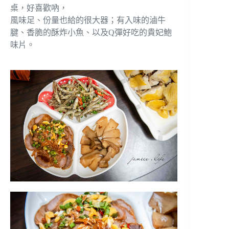
桌，好喜歡吶，
風味足、份量也給的很大器；有入味的滷牛
腱、香脆的酥炸小魚、以及Q彈好吃的貴妃鮑
味片。