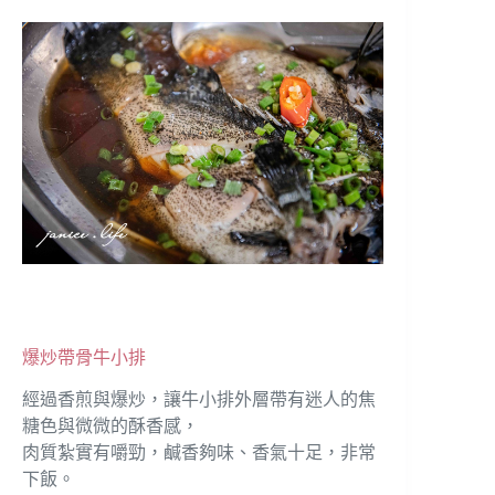
爆炒帶骨牛小排
經過香煎與爆炒，讓牛小排外層帶有迷人的焦
糖色與微微的酥香感，
肉質紮實有嚼勁，鹹香夠味、香氣十足，非常
下飯。