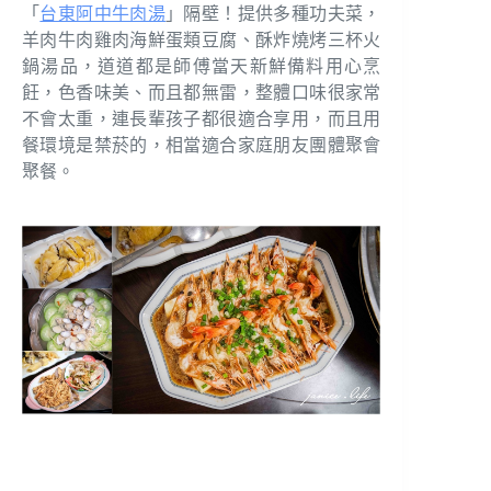
「
台東阿中牛肉湯
」隔壁！提供多種功夫菜，
羊肉牛肉雞肉海鮮蛋類豆腐、酥炸燒烤三杯火
鍋湯品，道道都是師傅當天新鮮備料用心烹
飪，色香味美、而且都無雷，整體口味很家常
不會太重，連長輩孩子都很適合享用，而且用
餐環境是禁菸的，相當適合家庭朋友團體聚會
聚餐。