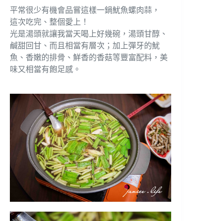
平常很少有機會品嘗這樣一鍋魷魚螺肉蒜，
這次吃完、整個愛上！
光是湯頭就讓我當天喝上好幾碗，湯頭甘醇、
鹹甜回甘、而且相當有層次；加上彈牙的魷
魚、香嫩的排骨、鮮香的香菇等豐富配料，美
味又相當有飽足感。