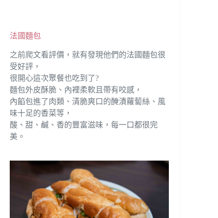
法國麵包
之前爬文看評價，就有發現他們的法國麵包很
受好評，
很開心這次聚餐也吃到了?
麵包外皮酥脆、內裡柔軟且帶有咬感，
內餡包進了肉類、清脆爽口的醃漬蘿蔔絲、風
味十足的香菜等，
酸、甜、鹹、香的豐富滋味，每一口都很完
美。