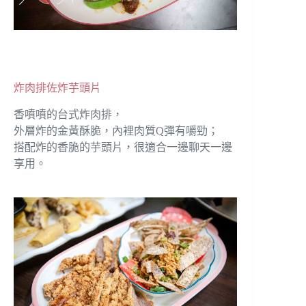
炸肉排佐炸芋頭片
香噴噴的台式炸肉排，
外層炸的金黃酥脆，內裡肉質Q彈有嚼勁；
搭配炸的香脆的芋頭片，很適合一邊聊天一邊
享用。