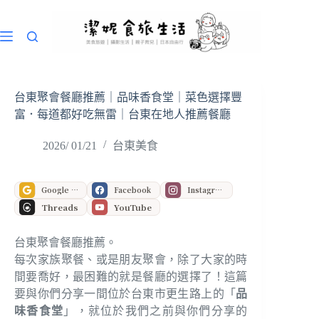
跳
至
主
要
內
容
台東聚會餐廳推薦｜品味香食堂｜菜色選擇豐
富．每道都好吃無雷｜台東在地人推薦餐廳
2026/ 01/21
台東美食
Google 偏好來源
Facebook
Instagram
Threads
YouTube
台東聚會餐廳推薦。
每次家族聚餐、或是朋友聚會，除了大家的時
間要喬好，最困難的就是餐廳的選擇了！這篇
要與你們分享一間位於台東市更生路上的「
品
味香食堂
」，就位於我們之前與你們分享的