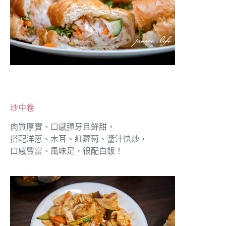
炒中卷
肉質厚實、口感彈牙且鮮甜，
搭配洋蔥、木耳、紅蘿蔔、醬汁快炒，
口感豐富、風味足，很配白飯！