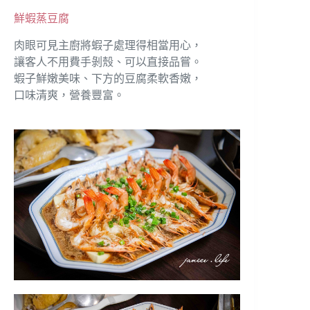
鮮蝦蒸豆腐
肉眼可見主廚將蝦子處理得相當用心，
讓客人不用費手剝殼、可以直接品嘗。
蝦子鮮嫩美味、下方的豆腐柔軟香嫩，
口味清爽，營養豐富。