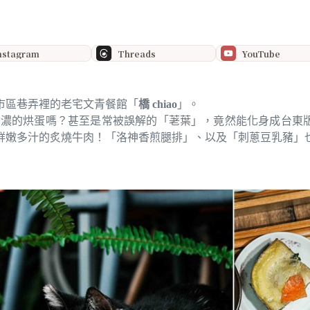
nstagram
Threads
YouTube
市區巷弄裡的老宅文青餐館「
橋 chiao
」。
香濃的烘蛋嗎？甚至是常被誤解的「荖葉」，竟然能化身成台東
鮮嫩多汁的炙燒牛肉！「洛神香煎腿排」、以及「刺蔥豆乳豬」