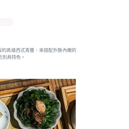
版的高級西式青醬、來搭配外酥內嫩的
也別具特色。