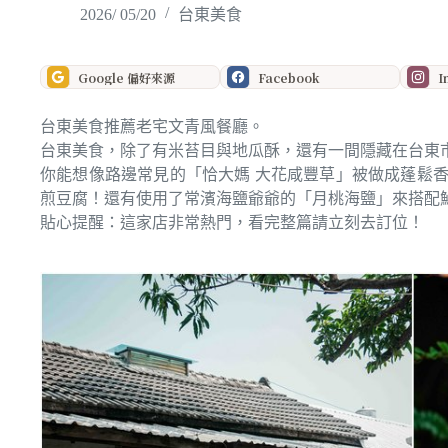
2026/ 05/20
台東美食
Google 偏好來源
Facebook
I
台東美食推薦老宅文青風餐廳。
台東美食，除了有米苔目與地瓜酥，還有一間隱藏在台東
你能想像路邊常見的「恰大媽 大花咸豐草」被做成蓬鬆
煎豆腐！還有使用了常濱海鹽爺爺的「月桃海鹽」來搭配
貼心提醒：這家店非常熱門，看完整篇請立刻去訂位！