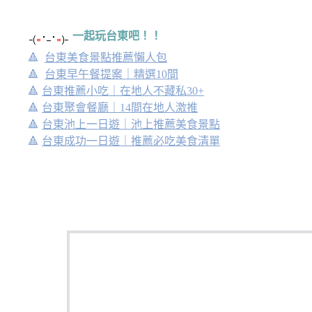
一起玩台東吧！！
🔺
台東美食景點推薦懶人包
🔺
台東早午餐提案｜精選10間
🔺
台東推薦小吃｜在地人不藏私30+
🔺
台東聚會餐廳｜14間在地人激推
🔺
台東池上一日遊｜池上推薦美食景點
🔺
台東成功一日遊｜推薦必吃美食清單