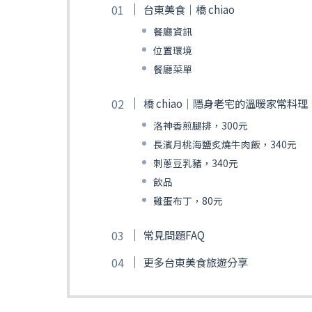
台東美食｜橋 chiao
餐廳資訊
位置環境
餐廳菜單
橋 chiao｜隱身老宅的溫暖家常料理
洛神香煎腿排，300元
長濱月桃海鹽炙燒牛肉飯，340元
刺蔥豆乳豬，340元
飲品
雞蛋布丁，80元
常見問題FAQ
更多台東美食旅遊分享