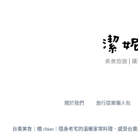
跳
至
主
要
內
容
關於我們
旅行提案懶人包
台東美食｜橋 chiao｜隱身老宅的溫暖家常料理．感受台