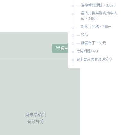
洛神香煎腿排，300元
長濱月桃海鹽炙燒牛肉
飯，340元
刺蔥豆乳豬，340元
飲品
雞蛋布丁，80元
營業中
常見問題FAQ
更多台東美食旅遊分享
尚未累積到
有效評分