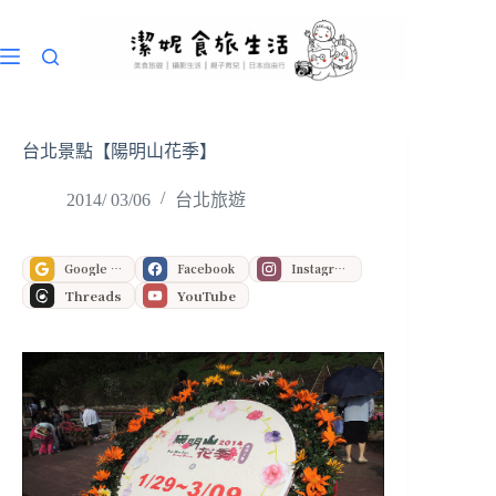
跳
至
主
要
內
容
台北景點【陽明山花季】
2014/ 03/06
台北旅遊
Google 偏好來源
Facebook
Instagram
Threads
YouTube