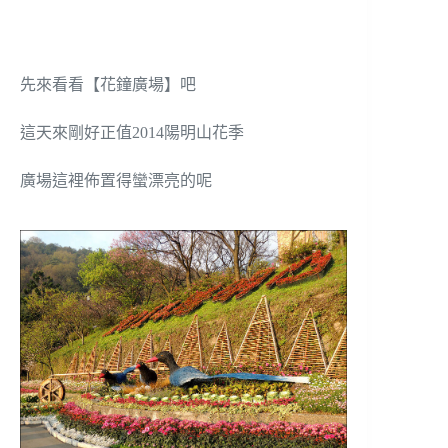
先來看看【花鐘廣場】吧
這天來剛好正值2014陽明山花季
廣場這裡佈置得蠻漂亮的呢