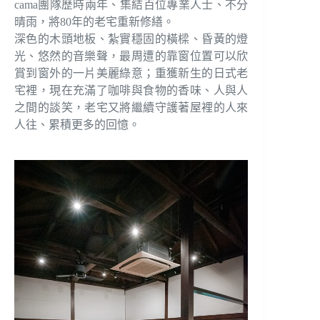
cama團隊歷時兩年、集結百位專業人士、不分
晴雨，將80年的老宅重新修繕。
深色的木頭地板、紮實穩固的橫樑、昏黃的燈
光、悠然的音樂聲，最周遭的靠窗位置可以欣
賞到窗外的一片美麗綠意；重獲新生的日式老
宅裡，現在充滿了咖啡與食物的香味、人與人
之間的談笑，老宅又將繼續守護著屋裡的人來
人往、累積更多的回憶。