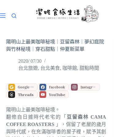
跳
至
主
要
內
容
陽明山上最美咖啡秘境｜豆留森林｜夢幻庭院
與竹林秘境｜穿石甜點｜仲夏新菜單
2020/ 07/30
台北旅遊
,
台北美食
,
咖啡館
,
甜點時間
Google 偏好來源
Facebook
Instagram
Threads
YouTube
陽明山上最美咖啡秘境。
翻修自日據時代老宅的「
豆留森林
CAMA
COFFEE ROASTERS
」，保留了老屋的歲月
與時代感，在充滿咖啡香的屋子裡，賦予其創