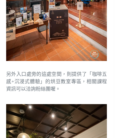
另外入口處旁的這處空間，則提供了「咖啡五
感+沉浸式體驗」的烘豆教室專區，相關課程
資訊可以洽詢粉絲團喔。