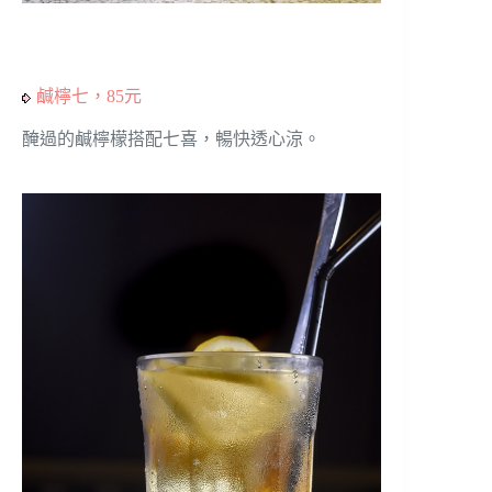
鹹檸七，85元
醃過的鹹檸檬搭配七喜，暢快透心涼。