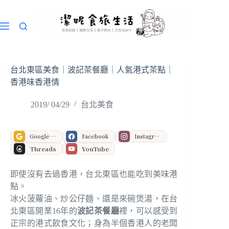
跳
至
主
要
內
容
台北東區美食｜波記茶餐廳｜人氣港式茶點｜
香港味香港情
2019/ 04/29
台北美食
Google 偏好來源
Facebook
Instagram
Threads
YouTube
即使沒有去過香港，台北東區也能吃到美味港
點。
冰火菠蘿油、炒公仔麵、還是來碗煲湯，在台
北東區開業16年的
波記茶餐廳
裡，可以感受到
正宗的港式飲食文化；身為半個香港人的老闆