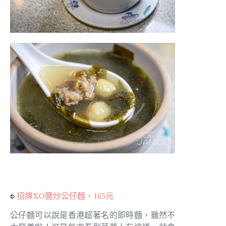
招牌XO醬炒公仔麵，165元
公仔麵可以說是香港超著名的即時麵，雖然不