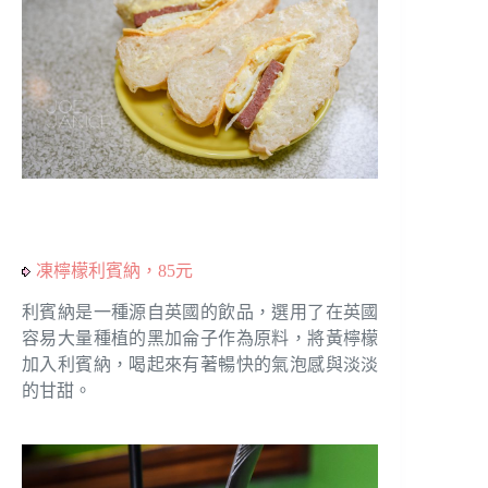
凍檸檬利賓納，85元
利賓納是一種源自英國的飲品，選用了在英國
容易大量種植的黑加侖子作為原料，將黃檸檬
加入利賓納，喝起來有著暢快的氣泡感與淡淡
的甘甜。