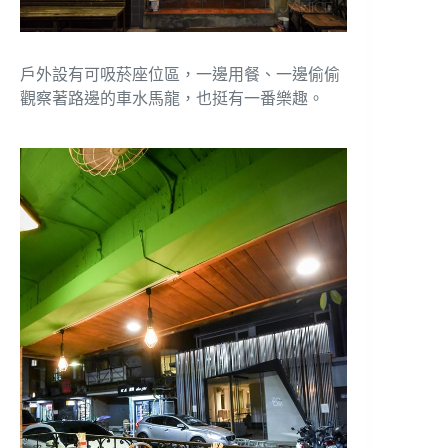
戶外設有可吸菸座位區，一邊用餐、一邊偷偷
觀察著路邊的車水馬龍，也挺有一番樂趣。