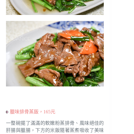
臘味排骨蒸飯，165元
一整碗擺了滿滿的軟嫩粉蒸排骨、風味絕佳的
肝腸與臘腸，下方的米飯隨著蒸煮吸收了美味