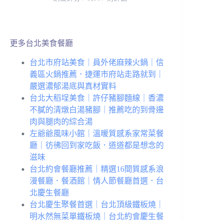
更多台北美食餐廳
台北市府站美食｜員外佬麻辣火鍋｜信
義區火鍋推薦．捷運市府站走路就到｜
嚴選濃郁湯底與真材實料
台北大稻埕美食｜許仔豬腳麵線｜香濃
不膩的清燉白湯豬腳｜推薦吃的到骨邊
肉與腿肉的綜合湯
左爺爺風味小館｜溫暖質感系家常菜餐
廳｜彷彿回到家吃飯．道道都是想念的
滋味
台北約會餐廳推薦｜精選16間質感系浪
漫餐廳．餐酒館｜情人節餐廳首選．台
北慶生餐廳
台北慶生聚餐首選｜台北頂級鐵板燒｜
明水然無菜單鐵板燒｜台北約會慶生餐