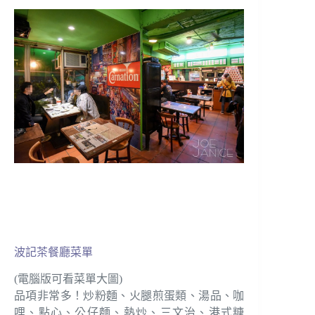
波記茶餐廳菜單
(電腦版可看菜單大圖)
品項非常多！炒粉麵、火腿煎蛋類、湯品、咖
哩、點心、公仔麵、熱炒、三文治、港式糖