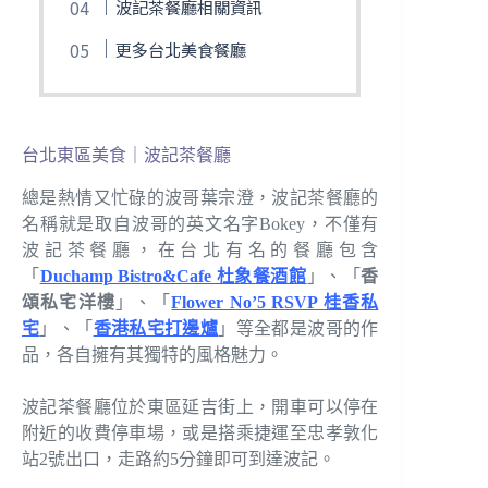
波記茶餐廳相關資訊
更多台北美食餐廳
台北東區美食｜波記茶餐廳
總是熱情又忙碌的波哥葉宗澄，波記茶餐廳的
名稱就是取自波哥的英文名字Bokey，不僅有
波記茶餐廳，在台北有名的餐廳包含
「
Duchamp Bistro&Cafe 杜象餐酒館
」、「
香
頌私宅洋樓
」、「
Flower No’5 RSVP 桂香私
宅
」、「
香港私宅打邊爐
」等全都是波哥的作
品，各自擁有其獨特的風格魅力。
波記茶餐廳位於東區延吉街上，開車可以停在
附近的收費停車場，或是搭乘捷運至忠孝敦化
站2號出口，走路約5分鐘即可到達波記。