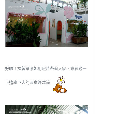
好囉！接著讓潔妮用照片帶著大家，來參觀一
下這座巨大的溫室綠建築