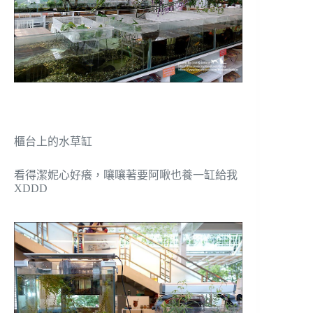
櫃台上的水草缸
看得潔妮心好癢，嚷嚷著要阿啾也養一缸給我
XDDD