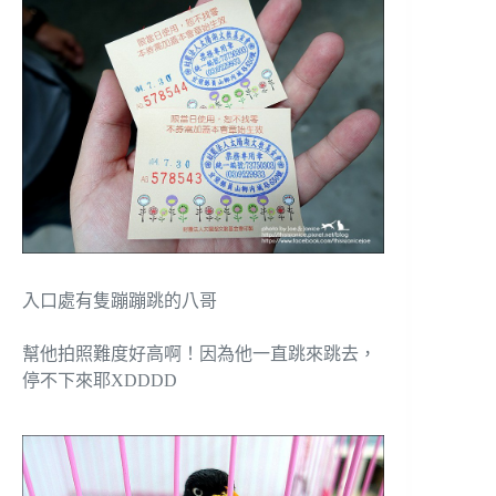
入口處有隻蹦蹦跳的八哥
幫他拍照難度好高啊！因為他一直跳來跳去，
停不下來耶XDDDD