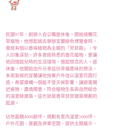
民國97年，創辦人自公職退休後，開始接觸花
草植物，
他想起過去舉辦宜蘭綠色博覽會時，
曾經有個以香味植物為主題的「芳菲館」，令
人印象深刻，
許多曾經熟悉的香花植物，更讓
他回憶起兒時的生活環境，憶起想念的人。
退
休後，他開始加升分享這份幸福香味的想法，
多雨氣候的宜蘭讓他捨棄戶外改以溫室花園打
造，
希望建構一個能不受天候影響，讓遊客親
近植物，盡情聞香，
符合植物生長與自然結合
的溫室綠建築。這也就是香草菲菲建築規劃的
起源。
佔地面積4000餘坪，規劃有室內溫室1600坪、
戶外花園、景觀及停車空間，
提供主題展示、