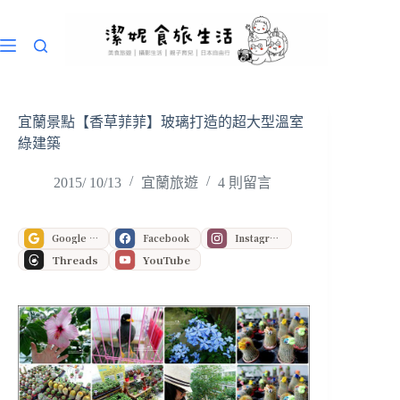
跳
至
主
要
內
容
宜蘭景點【香草菲菲】玻璃打造的超大型溫室
綠建築
2015/ 10/13
宜蘭旅遊
4 則留言
Google 偏好來源
Facebook
Instagram
Threads
YouTube