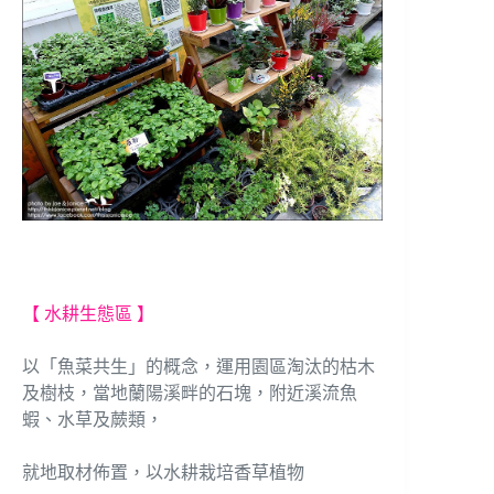
【 水耕生態區 】
以「魚菜共生」的概念，運用園區淘汰的枯木
及樹枝，當地蘭陽溪畔的石塊，附近溪流魚
蝦、水草及蕨類，
就地取材佈置，以水耕栽培香草植物