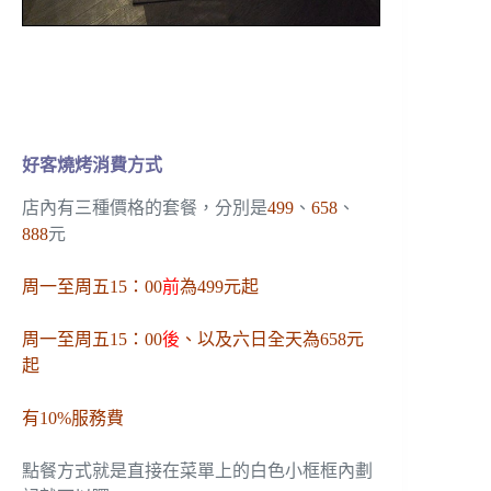
好客燒烤消費方式
店內有三種價格的套餐，分別是
499
、
658
、
888
元
周一至周五15：00
前
為499元起
周一至周五15：00
後
、以及六日全天為658元
起
有10%服務費
點餐方式就是直接在菜單上的白色小框框內劃