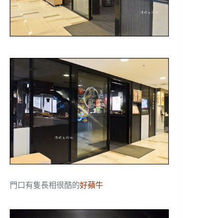
門口有隻長相很酷的
好蘋牛