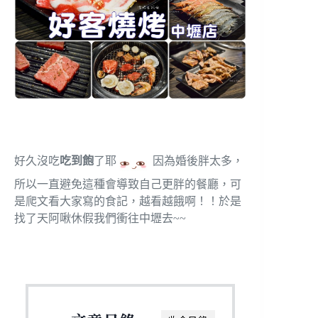
好久沒吃
吃到飽
了耶
因為婚後胖太多，
所以一直避免這種會導致自己更胖的餐廳，可
是爬文看大家寫的食記，越看越餓啊！！於是
找了天阿啾休假我們衝往中壢去~~