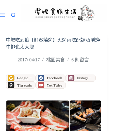
跳
至
主
要
內
容
中壢吃到飽【好客燒烤】火烤兩吃配調酒 戰斧
牛排也太大塊
2017/ 04/17
桃園美食
6 則留言
Google 偏好來源
Facebook
Instagram
Threads
YouTube