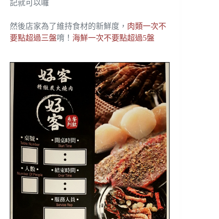
記就可以囉
然後店家為了維持食材的新鮮度，
肉類一次不
要點超過三盤
唷！
海鮮一次不要點超過5盤