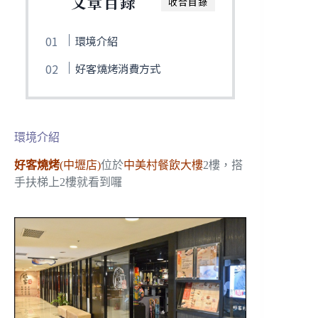
文章目錄
收合目錄
環境介紹
好客燒烤消費方式
環境介紹
好客燒烤
(中壢店)
位於
中美村餐飲大樓
2樓，搭
手扶梯上2樓就看到囉