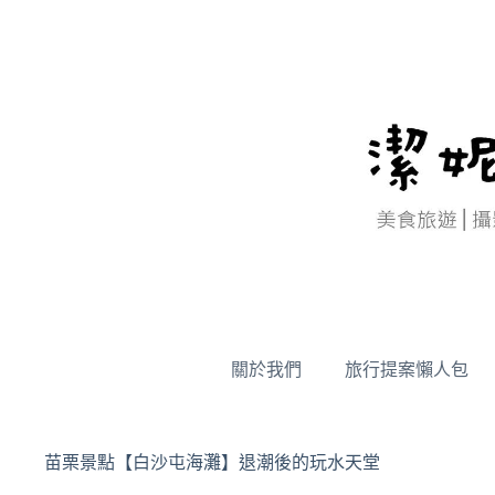
跳
至
主
要
內
容
關於我們
旅行提案懶人包
苗栗景點【白沙屯海灘】退潮後的玩水天堂