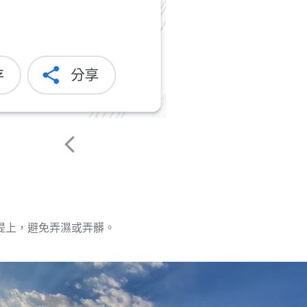
堤上，避免弄濕或弄髒。