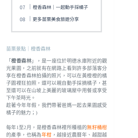
橙香森林｜一起動手採橘子
更多苗栗美食旅遊分享
苗栗景點｜橙香森林
「
橙香森林
」，是一座位於明德水庫附近的觀
光果園，之前就有在網路上看到許多部落客分
享在橙香森林拍攝的照片，可以在黃橙橙的橘
子園裡狂拍照，還可以親自動手採摘橘子，甚
至還可以在山坡上美麗的玻璃屋中用餐或享受
下午茶時光。
趁著今年年假，我們帶著爸媽一起去果園感受
橘子的魅力；)
每年1至2月，是橙香森林裡所種植的
無籽桶柑
的產季，也稱為
年柑
，越接近農曆年、越甜越