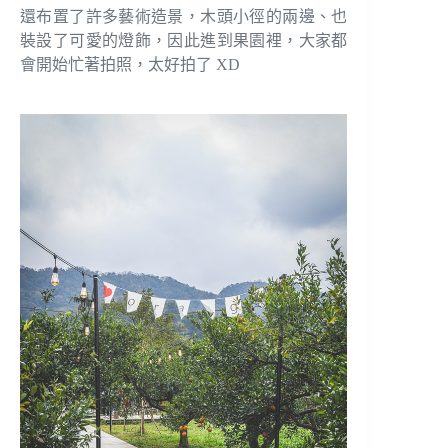
還布置了許多藝術造景，木頭小徑的兩邊、也
裝設了可愛的燈飾，因此進到果園裡，大家都
會開始忙著拍照，太好拍了 XD