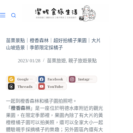
跳
至
主
要
內
容
苗栗景點｜橙香森林｜超好拍橘子果園｜大片
山坡造景｜季節限定採橘子
2023/ 01/28
苗栗旅遊
,
親子旅遊景點
Google 偏好來源
Facebook
Instagram
Threads
YouTube
一起到橙香森林和橘子園拍照吧。
「
橙香森林
」是一座位於明德水庫附近的觀光
果園，在限定季節裡，果園內除了有大片的黃
橙橙橘子園可以拍美照，還可以全家大小一起
體驗親手採摘橘子的樂趣；另外園區內還有大