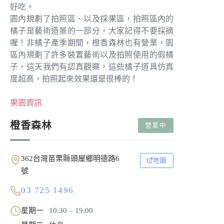
好吃。
園內規劃了拍照區、以及採果區，拍照區內的
橘子是藝術造景的一部分，大家記得不要採摘
喔！非橘子產季期間，橙香森林也有營業，園
區內規劃了許多裝置藝術以及拍照使用的假橘
子，這天我們有認真觀察，這些橘子道具仿真
度超高，拍照起來效果還是很棒的！
果園資訊
橙香森林
營業中
362台灣苗栗縣頭屋鄉明德路6
地圖
號
03 725 1496
星期一
10:30 – 19:00