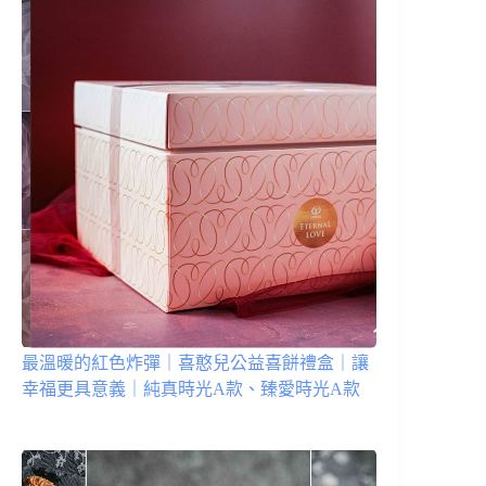
最溫暖的紅色炸彈｜喜憨兒公益喜餅禮盒｜讓
幸福更具意義｜純真時光A款、臻愛時光A款