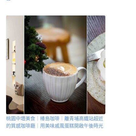
桃園中壢美食｜椿島咖啡｜離青埔高鐵站超近
的質感咖啡廳｜用美味戚風蛋糕開啟午後時光