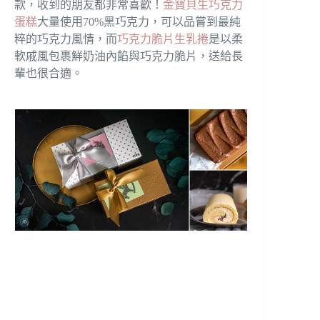
款，收到的朋友都非常喜歡！
金寶貝生巧克力
蛋糕
大量使用70%黑巧克力，可以品嘗到最純
粹的巧克力風情，而
巧克力脆片生乳捲
是以柔
軟戚風包裹鮮奶油內餡與巧克力脆片，送給長
輩也很合適。