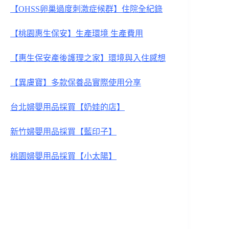
【OHSS卵巢過度刺激症候群】住院
全紀錄
【桃園惠生保安】生產環境 生產費用
【惠生保安產後護理之家】環境與入住感想
【異膚寶】多款保養品實際使用分享
台北婦嬰用品採買【奶娃的店】
新竹婦嬰用品採買【藍印子】
桃園婦嬰用品採買【小太陽】