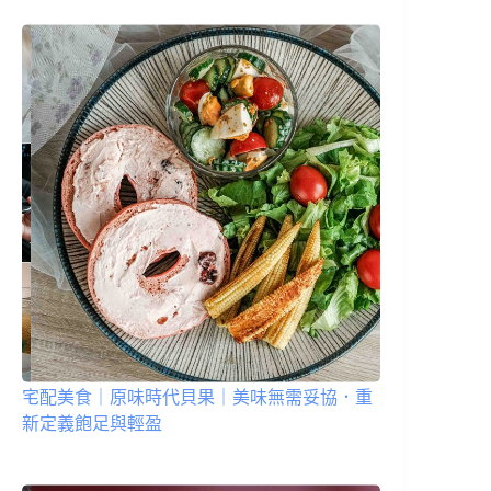
宅配美食｜原味時代貝果｜美味無需妥協．重
新定義飽足與輕盈