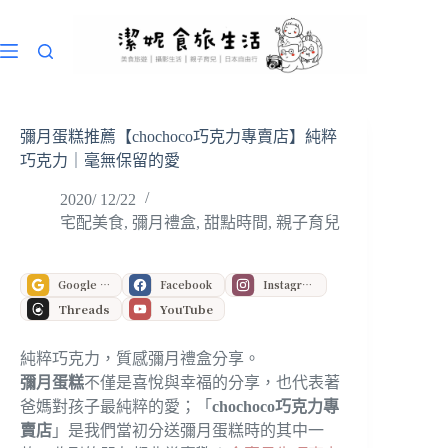
跳
至
主
要
內
容
彌月蛋糕推薦【chochoco巧克力專賣店】純粹
巧克力｜毫無保留的愛
2020/ 12/22
宅配美食
,
彌月禮盒
,
甜點時間
,
親子育兒
Google 偏好來源
Facebook
Instagram
Threads
YouTube
純粹巧克力，質感彌月禮盒分享。
彌月蛋糕
不僅是喜悅與幸福的分享，也代表著
爸媽對孩子最純粹的愛；「
chochoco巧克力專
賣店
」是我們當初分送彌月蛋糕時的其中一