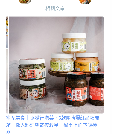
相關文章
宅配美食｜協發行泡菜．5款團購爆紅品項開
箱｜懶人料理與宵夜救星．餐桌上的下飯神
器！