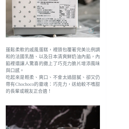
蓬鬆柔軟的戚風蛋糕，裡頭包覆著完美比例調
和的法國乳酪、以及日本清爽鮮奶油內餡，內
餡裡還讓人驚喜的撒上了巧克力脆片增添風味
與口感。
吃起來是輕柔、爽口、不會太過甜膩、卻又仍
帶有Chochoco的靈魂：巧克力，送給較不嗜甜
的長輩或親友正合適！