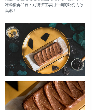
凍過後再品嘗，則彷彿在享用香濃的巧克力冰
淇淋！