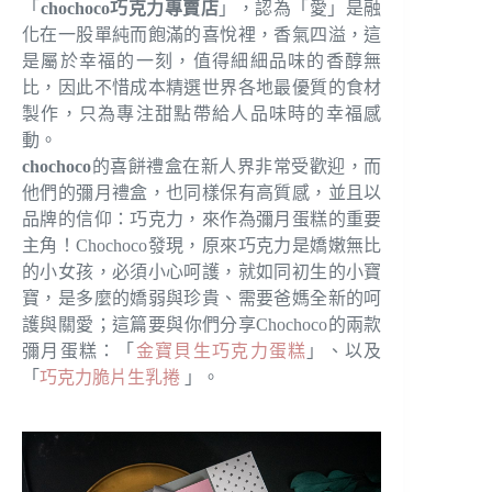
「
chochoco巧克力專賣店
」，認為「愛」是融
化在一股單純而飽滿的喜悅裡，香氣四溢，這
是屬於幸福的一刻，值得細細品味的香醇無
比，因此不惜成本精選世界各地最優質的食材
製作，只為專注甜點帶給人品味時的幸福感
動。
chochoco
的喜餅禮盒在新人界非常受歡迎，而
他們的彌月禮盒，也同樣保有高質感，並且以
品牌的信仰：巧克力，來作為彌月蛋糕的重要
主角！Chochoco發現，原來巧克力是嬌嫩無比
的小女孩，必須小心呵護，就如同初生的小寶
寶，是多麼的嬌弱與珍貴、需要爸媽全新的呵
護與關愛；這篇要與你們分享Chochoco的兩款
彌月蛋糕：「
金寶貝生巧克力蛋糕
」、以及
「
巧克力脆片生乳捲
」。