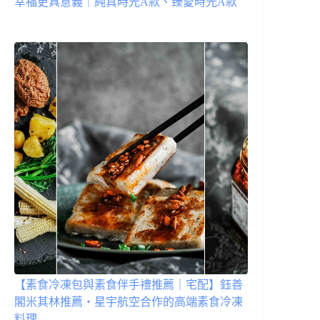
幸福更具意義｜純真時光A款、臻愛時光A款
【素食冷凍包與素食伴手禮推薦｜宅配】鈺善
閣米其林推薦・星宇航空合作的高端素食冷凍
料理