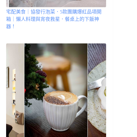
宅配美食｜協發行泡菜．5款團購爆紅品項開
箱｜懶人料理與宵夜救星．餐桌上的下飯神
器！