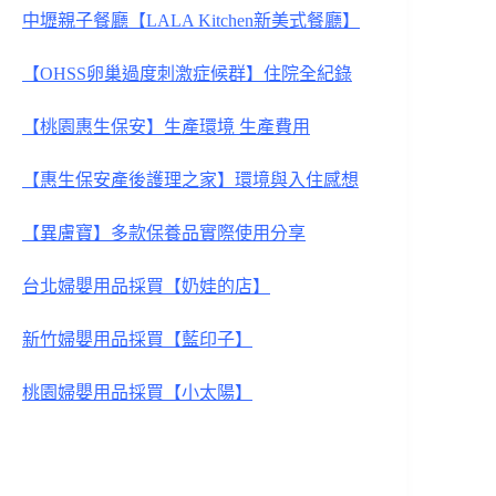
中壢親子餐廳【LALA Kitchen新美式餐廳】
【OHSS卵巢過度刺激症候群】住院
全紀錄
【桃園惠生保安】生產環境 生產費用
【惠生保安產後護理之家】環境與入住感想
【異膚寶】多款保養品實際使用分享
台北婦嬰用品採買【奶娃的店】
新竹婦嬰用品採買【藍印子】
桃園婦嬰用品採買【小太陽】