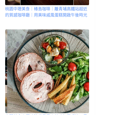
桃園中壢美食｜椿島咖啡｜離青埔高鐵站超近
的質感咖啡廳｜用美味戚風蛋糕開啟午後時光