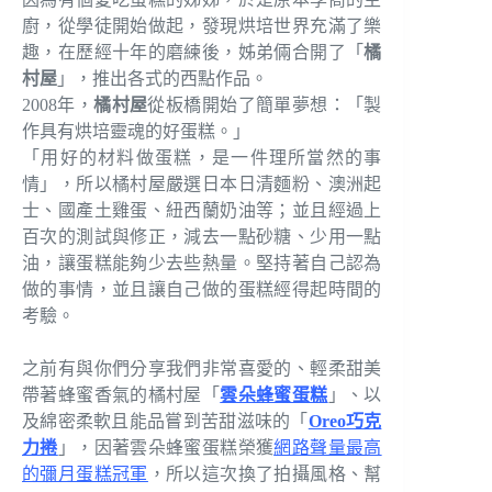
廚，從學徒開始做起，發現烘培世界充滿了樂
趣，在歷經十年的磨練後，姊弟倆合開了「
橘
村屋
」，推出各式的西點作品。
2008年，
橘村屋
從板橋開始了簡單夢想：「製
作具有烘培靈魂的好蛋糕。」
「用好的材料做蛋糕，是一件理所當然的事
情」，所以橘村屋嚴選日本日清麵粉、澳洲起
士、國產土雞蛋、紐西蘭奶油等；並且經過上
百次的測試與修正，減去一點砂糖、少用一點
油，讓蛋糕能夠少去些熱量。堅持著自己認為
做的事情，並且讓自己做的蛋糕經得起時間的
考驗。
之前有與你們分享我們非常喜愛的、輕柔甜美
帶著蜂蜜香氣的橘村屋「
雲朵蜂蜜蛋糕
」、以
及綿密柔軟且能品嘗到苦甜滋味的「
Oreo巧克
力捲
」，因著雲朵蜂蜜蛋糕榮獲
網路聲量最高
的彌月蛋糕冠軍
，所以這次換了拍攝風格、幫