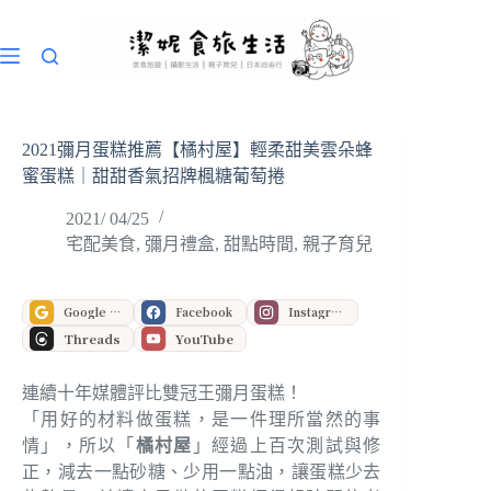
跳
至
主
要
內
容
2021彌月蛋糕推薦【橘村屋】輕柔甜美雲朵蜂
蜜蛋糕｜甜甜香氣招牌楓糖葡萄捲
2021/ 04/25
宅配美食
,
彌月禮盒
,
甜點時間
,
親子育兒
Google 偏好來源
Facebook
Instagram
Threads
YouTube
連續十年媒體評比雙冠王彌月蛋糕！
「用好的材料做蛋糕，是一件理所當然的事
情」，所以「
橘村屋
」經過上百次測試與修
正，減去一點砂糖、少用一點油，讓蛋糕少去