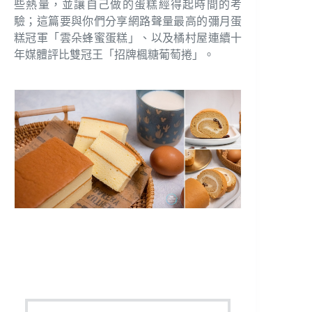
些熱量，並讓自己做的蛋糕經得起時間的考
驗；這篇要與你們分享網路聲量最高的彌月蛋
糕冠軍「雲朵蜂蜜蛋糕」、以及橘村屋連續十
年媒體評比雙冠王「招牌楓糖葡萄捲」。