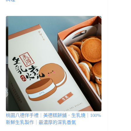
桃園八德伴手禮｜美德糕餅舖．生乳燒｜100%
新鮮生乳製作｜最濃厚的深乳香氣