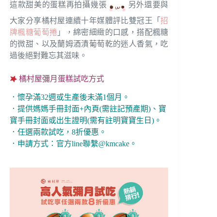
這款甜美的蛋糕再拍攝幾張
另外還要與
大家分享橘村屋連續十年媒體評比雙冠王「
招
牌楓糖葡萄捲
」，綿密細緻的口感，搭配楓糖
的微甜、以及蘭姆酒漬葡萄乾的迷人香氣，吃
過後絕對難忘其滋味。
橘村屋彌月蛋糕試吃方式
．懷孕滿32週或生產後未滿1個月。
．提供媽媽手冊封面+內頁(需註記預產期)、寶
寶手冊封面或出生證明(需有註明寶寶生日)。
．任選兩款試吃，8折優惠。
．申請方式：官方line聯繫@kmcake。