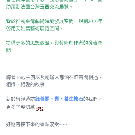
助策劃法國台灣玉器交流展覽。
鑒於推動臺灣藝術領域發展空間，規劃2016年
啓用艾維農藝術展覽空間，
提供更多的思想激盪，與藝術創作者的發表空
間
聽著Tony主廚以及創辦人郁涵在鈺善閣相遇、
相識、相愛的故事
對於曾經造訪
鈺善閣‧素‧養生懷石
的我們，
更多了親切感
好期待接下來的餐點感受~~~