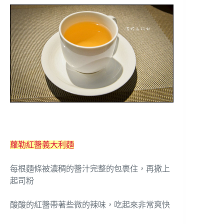
蘿勒紅醬義大利麵
每根麵條被濃稠的醬汁完整的包裹住，再撒上
起司粉
酸酸的紅醬帶著些微的辣味，吃起來非常爽快