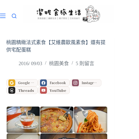
跳
至
主
要
內
容
桃園精緻法式素食【艾維農歐風素食】還有提
供宅配蛋糕
2016/ 09/03
桃園美食
5 則留言
Google 偏好來源
Facebook
Instagram
Threads
YouTube