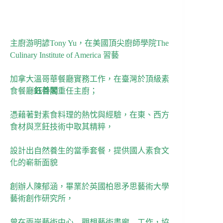
主廚游明諺Tony Yu，在美國頂尖廚師學院The
Culinary Institute of America 習藝
加拿大溫哥華餐廳實務工作，在臺灣於頂級素
食餐廳
鈺善閣
重任主廚；
憑藉著對素食料理的熱忱與經驗，在東、西方
食材與烹飪技術中取其精粹，
設計出自然養生的當季套餐，提供國人素食文
化的嶄新面貌
創辦人陳郁涵，畢業於英國柏恩矛思藝術大學
藝術創作研究所，
曾在兩岸藝術中心—觀想藝術畫廊—工作，協