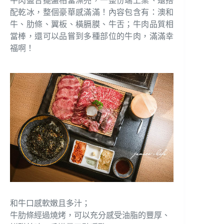
牛肉盛合擺盤相當漂亮，一整份端上桌、還搭
配乾冰，整個豪華感滿滿！內容包含有：澳和
牛、肋條、翼板、橫膈膜、牛舌；牛肉品質相
當棒，還可以品嘗到多種部位的牛肉，滿滿幸
福啊！
和牛口感軟嫩且多汁；
牛肋條經過燒烤，可以充分感受油脂的豐厚、