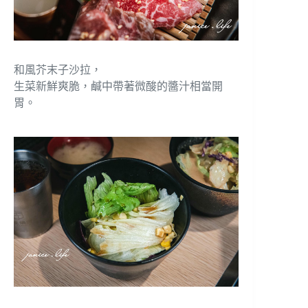
和風芥末子沙拉，
生菜新鮮爽脆，鹹中帶著微酸的醬汁相當開
胃。