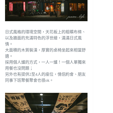
日式風格的環境空間，天花板上的粗曠布條、
以及牆面的充滿特色的浮世繪，滿滿日式風
情。
大面積的木質裝潢，厚實的桌椅坐起來相當舒
適。
採用個人爐的方式，一人一爐！一個人單獨來
用餐也沒問題；
另外也有提供2至4人的座位，情侶約會、朋友
同事下班聚餐聚會也很ok。