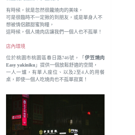
有時候，就是忽然很饞燒肉的美味，
可是很臨時不一定揪的到朋友，或是單身人不
想被情侶餵甜蜜狗糧，
這時候，個人燒肉店讓我們一個人也不孤單！
店內環境
位於桃園市桃園區春日路746號，「
伊笠燒肉
Easy yakiniku
」提供一個放鬆舒適的空間，
一人一爐，有單人座位、以及2至4人的用餐
桌，即使一個人吃燒肉也不孤單寂寞！