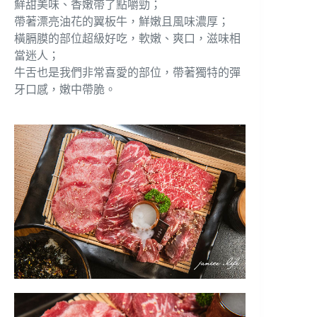
鮮甜美味、香嫩帶了點嚼勁；
帶著漂亮油花的翼板牛，鮮嫩且風味濃厚；
橫膈膜的部位超級好吃，軟嫩、爽口，滋味相
當迷人；
牛舌也是我們非常喜愛的部位，帶著獨特的彈
牙口感，嫩中帶脆。