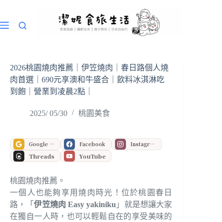
跳
至
主
要
內
容
2026桃園燒肉推薦｜伊笠燒肉｜春日路個人燒
肉首選｜690元享澳和牛盛合｜飲料冰淇淋吃
到飽｜營業到凌晨2點｜
2025/ 05/30
桃園美食
Google 偏好來源
Facebook
Instagram
Threads
YouTube
桃園燒肉推薦。
一個人也能夠享用燒肉時光！位於桃園春日
路，「
伊笠燒肉 Easy yakiniku
」就是想讓大家
在獨自一人時，也可以輕鬆自在的享受美味的