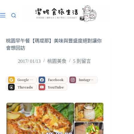
跳
至
主
要
內
容
桃園早午餐【瑪堤那】美味與豐盛度絕對讓你
會想回訪
2017/ 01/13
桃園美食
5 則留言
Google 偏好來源
Facebook
Instagram
Threads
YouTube