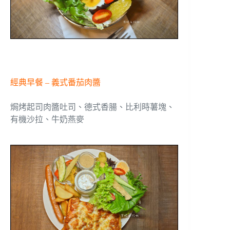
經典早餐 – 義式番茄肉醬
焗烤起司肉醬吐司、德式香腸、比利時薯塊、
有機沙拉、牛奶燕麥