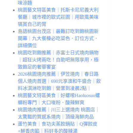
味涼麵
桃園藝文特區美食｜托斯卡尼尼義大利
餐廳｜城市裡的歐式莊園｜用歐風美味
犒賞自己的胃
島語桃園台茂店｜最難訂吃到飽桃園新
開幕｜九大餐檯必吃菜色．訂位方式．
詳細價位
桃園吃到飽推薦｜赤富士日式燒肉鍋物
｜超狂火烤兩吃！自助吧無限享用，極
致飽足的奢華饗宴
2026桃園燒肉推薦｜伊笠燒肉｜春日路
個人燒肉首選｜690元享澳和牛盛合｜飲
料冰淇淋吃到飽｜營業到凌晨2點｜
桃園藝文特區美食｜好螺嗦Haoluosuo螺
螄粉專門｜大口唆粉．酸辣鮮爽
桃園燒肉推薦｜川三上選燒肉 桃園店｜
太驚豔的質感系燒肉｜頂級海鮮肉品
蘆竹美食｜食功夫蒸餃鍋貼｜Q彈餃皮
+鮮香肉餡｜料好多的酸辣湯