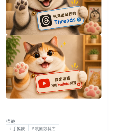
標籤
#
手搖飲
#
桃園飲料店