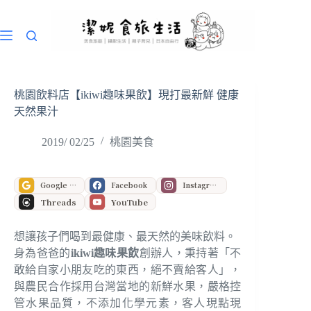
跳
至
主
要
內
容
桃園飲料店【ikiwi趣味果飲】現打最新鮮 健康
天然果汁
2019/ 02/25
桃園美食
Google 偏好來源
Facebook
Instagram
Threads
YouTube
想讓孩子們喝到最健康、最天然的美味飲料。
身為爸爸的
ikiwi趣味果飲
創辦人，秉持著「不
敢給自家小朋友吃的東西，絕不賣給客人」，
與農民合作採用台灣當地的新鮮水果，嚴格控
管水果品質，不添加化學元素，客人現點現