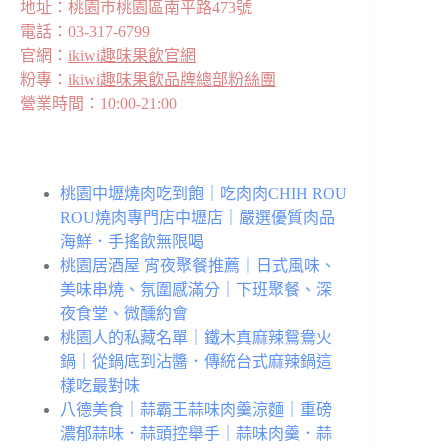
地址：桃園巿桃園區南平路473號
電話：03-317-6799
官網：
ikiwi趣味果飲官網
粉專：
ikiwi趣味果飲品牌總部粉絲團
營業時間：10:00-21:00
桃園中壢燒肉吃到飽｜吃肉肉CHIH ROU
ROU燒肉專門店中壢店｜嚴選優質肉品
海鮮．手搖飲無限喝
桃園居酒屋 宵夜聚餐推薦｜日式風味、
美味串燒、氛圍感滿分｜下班聚餐、深
夜食堂、微醺約會
桃園人的私藏名單｜鐵木真麻辣鴛鴦火
鍋｜從鍋底到沾醬．傳統台式麻辣鍋這
樣吃最對味
八德美食｜蒜霸王蒜味肉羹涼麵｜重磅
濃郁蒜味．蒜頭控舉手｜蒜味肉羹．蒜