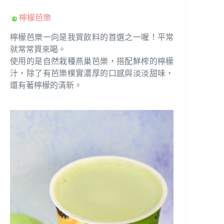
檸檬芭樂
檸檬芭樂一向是我買飲料的首選之一喔！平常
就常常買來喝。
使用的是自然栽種燕巢芭樂，搭配鮮榨的檸檬
汁，除了有芭樂樸實濃厚的口感與淡淡甜味，
還有著檸檬的清新。