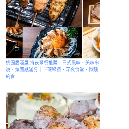
桃園居酒屋 宵夜聚餐推薦｜日式風味、美味串
燒、氛圍感滿分｜下班聚餐、深夜食堂、微醺
約會