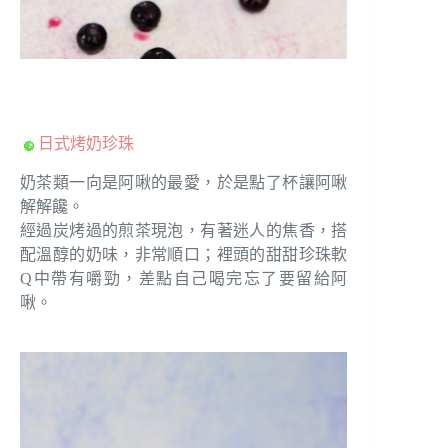
日式烤奶珍珠
奶茶類一向是阿啾的最愛，於是點了杯讓阿啾
解解饞。
經過炭烤過的煎茶現泡，有著迷人的焦香，搭
配溫醇的奶味，非常順口；裡頭的甜甜珍珠軟
Q中帶有嚼勁，差點自己喝完忘了要留給阿
啾。