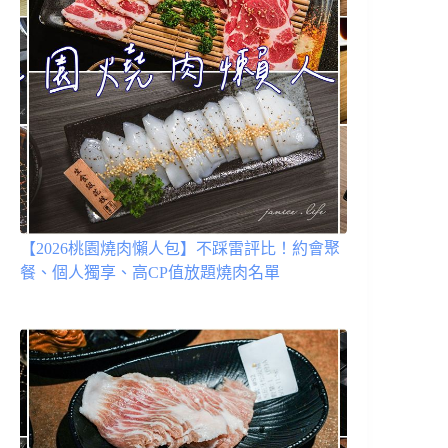
【2026桃園燒肉懶人包】不踩雷評比！約會聚
餐、個人獨享、高CP值放題燒肉名單