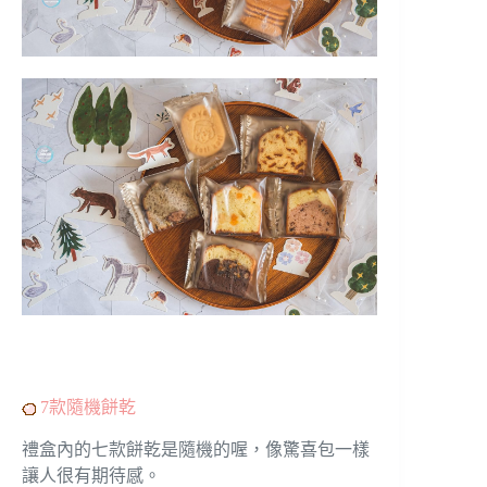
7款隨機餅乾
禮盒內的七款餅乾是隨機的喔，像驚喜包一樣
讓人很有期待感。