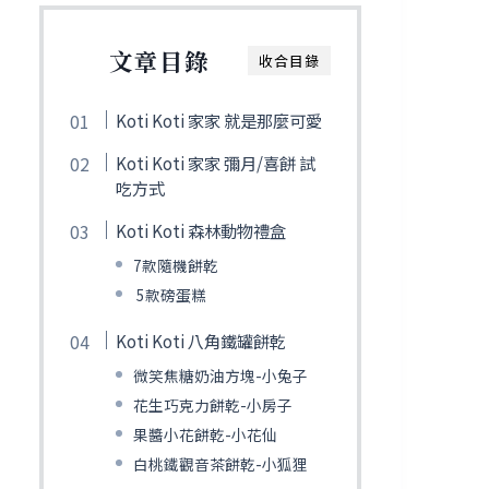
文章目錄
收合目錄
Koti Koti 家家 就是那麼可愛
Koti Koti 家家 彌月/喜餅 試
吃方式
Koti Koti 森林動物禮盒
7款隨機餅乾
5款磅蛋糕
Koti Koti 八角鐵罐餅乾
微笑焦糖奶油方塊-小兔子
花生巧克力餅乾-小房子
果醬小花餅乾-小花仙
白桃鐵觀音茶餅乾-小狐狸