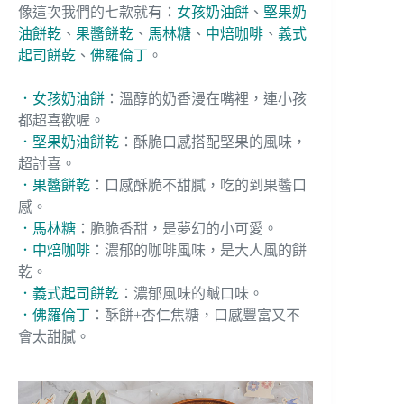
像這次我們的七款就有：
女孩奶油餅
、
堅果奶
油餅乾
、
果醬餅乾
、
馬林糖
、
中焙咖啡
、
義式
起司餅乾
、
佛羅倫丁
。
．女孩奶油餅
：溫醇的奶香漫在嘴裡，連小孩
都超喜歡喔。
．堅果奶油餅乾
：酥脆口感搭配堅果的風味，
超討喜。
．果醬餅乾
：口感酥脆不甜膩，吃的到果醬口
感。
．馬林糖
：脆脆香甜，是夢幻的小可愛。
．中焙咖啡
：濃郁的咖啡風味，是大人風的餅
乾。
．義式起司餅乾
：濃郁風味的鹹口味。
．佛羅倫丁
：酥餅+杏仁焦糖，口感豐富又不
會太甜膩。