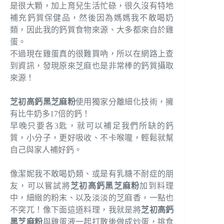
是很大顆，加上育兒生活忙碌，很久沒有特地
補充鈣質保健品，然後因為媽媽我不敢喝奶
類，因此我的鈣質食物來源、大多都來自於雞
蛋。
不過現在雞蛋真的很難買吶，所以在網路上查
到資訊，發現原來芝麻也是非常棒的鈣質攝取
來源！
芝初高鈣黑芝麻粉
使用獨家分離細化技術，擁
有比牛奶多17倍的鈣！
早晚只要各3匙，就可以補足我們所缺的鈣
質，小分子，更好吸收、不卡喉嚨，輕鬆就幫
自己與家人補好鈣。
像潔妮我不敢喝奶類、或是有乳糖不耐症的朋
友，可以嘗試將
芝初高鈣黑芝麻粉
加到料理
中，細緻的粉末、以及淡淡的芝麻香，一點也
不突兀！像下面這道料理，我就是將
芝初高鈣
黑芝麻粉
與雞蛋液一起打散後做成炒蛋，挑食