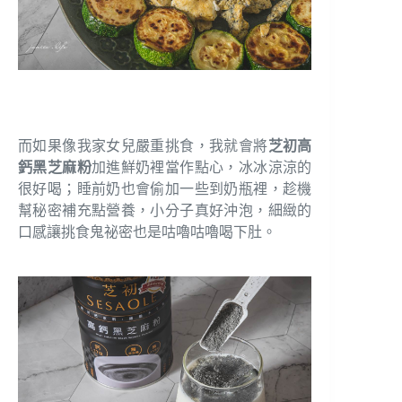
而如果像我家女兒嚴重挑食，我就會將
芝初高
鈣黑芝麻粉
加進鮮奶裡當作點心，冰冰涼涼的
很好喝；睡前奶也會偷加一些到奶瓶裡，趁機
幫秘密補充點營養，小分子真好沖泡，細緻的
口感讓挑食鬼祕密也是咕嚕咕嚕喝下肚。