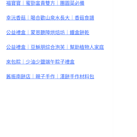
福寶寶｜蜜勁富貴雙方｜團圓菜必備
幸沅香菇｜喝合歡山泉水長大｜香菇食譜
公益禮盒｜蒙恩聽障烘焙坊｜鐵盒餅乾
公益禮盒｜豆穌朋綜合泡芙｜幫助植物人家庭
來包粽｜少油少鹽端午粽子禮盒
舊振南餅店｜親子手作｜漢餅手作材料包