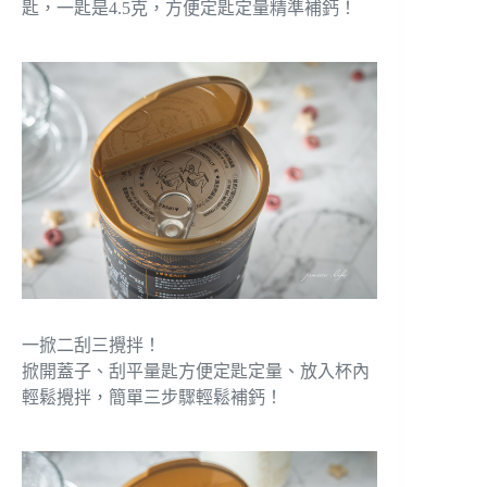
匙，一匙是4.5克，方便定匙定量精準補鈣！
一掀二刮三攪拌！
掀開蓋子、刮平量匙方便定匙定量、放入杯內
輕鬆攪拌，簡單三步驟輕鬆補鈣！