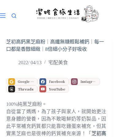
跳
至
主
要
內
容
芝初高鈣黑芝麻粉｜高纖無糖輕鬆補鈣｜每一
口都是香醇細緻｜8倍細小分子好吸收
2022/ 04/13
宅配美食
Google 偏好來源
Facebook
Instagram
Threads
YouTube
100%純黑芝麻粉。
自從當了媽媽，為了孩子與家人，就開始更注
意身體的營養，因為不敢喝鮮奶等奶製品，因
此平常補充鈣質都只能靠吃雞蛋來補充，但其
實黑芝麻也是很棒的鈣質補充來源！「
芝初高