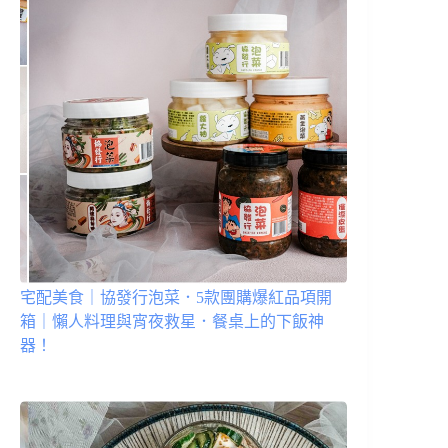
宅配美食｜協發行泡菜．5款團購爆紅品項開
箱｜懶人料理與宵夜救星．餐桌上的下飯神
器！