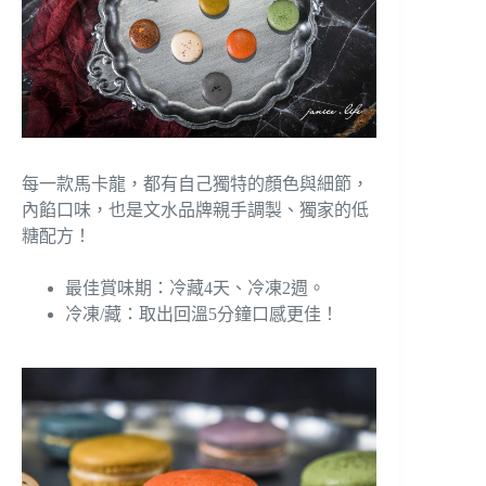
每一款馬卡龍，都有自己獨特的顏色與細節，
內餡口味，也是文水品牌親手調製、獨家的低
糖配方！
最佳賞味期：冷藏4天、冷凍2週。
冷凍/藏：取出回溫5分鐘口感更佳！