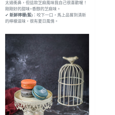
太過衝鼻，但這款芝麻風味我自己很喜歡喔！
剛剛好的甜味+香醇的芝麻味。
✔
新鮮檸檬(藍)
：咬下一口，馬上品嘗到清新
的檸檬滋味，很有夏日風情。