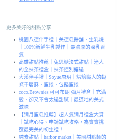
更多美好的甜點分享
桃園八德伴手禮｜美德糕餅舖．生乳燒
｜100%新鮮生乳製作｜最濃厚的深乳香
氣
高雄甜點推薦｜兔思糖法式甜點｜迷人
的全抹茶禮盒｜抹茶控別錯過
大溪伴手禮｜Soyue層玥｜烘焙職人的蝴
蝶千層酥．蛋捲．包餡蛋捲
coco.Brownies 可可布朗 彌月禮盒｜充滿
愛．卻又不會太過甜膩｜最道地的美式
滋味
【彌月蛋糕推薦】超人氣彌月禮盒大賞
｜試吃心得、申請試吃攻略，為寶寶挑
選最完美的初生禮！
純素甜點｜harbor market｜美國甜點師的