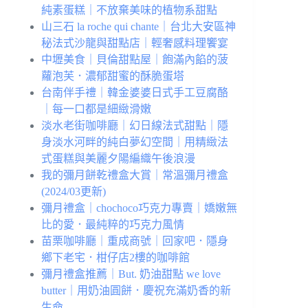
純素蛋糕｜不放棄美味的植物系甜點
山三石 la roche qui chante｜台北大安區神
秘法式沙龍與甜點店｜輕奢感料理饗宴
中壢美食｜貝倫甜點屋｜飽滿內餡的菠
蘿泡芙．濃郁甜蜜的酥脆蛋塔
台南伴手禮｜韓金婆婆日式手工豆腐酪
｜每一口都是細緻滑嫩
淡水老街咖啡廳｜幻日線法式甜點｜隱
身淡水河畔的純白夢幻空間｜用精緻法
式蛋糕與美麗夕陽編織午後浪漫
我的彌月餅乾禮盒大賞｜常溫彌月禮盒
(2024/03更新)
彌月禮盒｜chochoco巧克力專賣｜嬌嫩無
比的愛．最純粹的巧克力風情
苗栗咖啡廳｜重成商號｜回家吧．隱身
鄉下老宅．柑仔店2樓的咖啡館
彌月禮盒推薦｜But. 奶油甜點 we love
butter｜用奶油圓餅．慶祝充滿奶香的新
生命