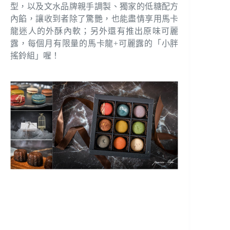
型，以及文水品牌親手調製、獨家的低糖配方
內餡，讓收到者除了驚艷，也能盡情享用馬卡
龍迷人的外酥內軟；另外還有推出原味可麗
露，每個月有限量的馬卡龍+可麗露的「小胖
搖鈴組」喔！