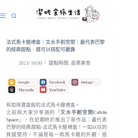
跳
至
主
要
內
容
法式馬卡龍禮盒｜文水手創空間｜最代表巴黎
的經典甜點．還可以搭配可麗露
2023/ 10/30
甜點時間
,
苗栗美食
Google 偏好來源
Facebook
Instagram
Threads
YouTube
有如珠寶盒般的法式馬卡龍禮盒。
之前與大家分享過的「
文水手創空間Calvin
Space
」，在近期終於推出了新作品：最代表
巴黎的經典甜點-法式馬卡龍禮盒！一如以往的
質感堅持，不論是每一款馬卡龍的外觀、造