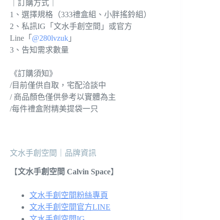
｜訂購方式｜
1、選擇規格（333禮盒組、小胖搖鈴組）
2、私訊IG「文水手創空間」或官方
Line「
@280lvzuk
」
3、告知需求數量
《訂購須知》
/目前僅供自取，宅配洽談中
/ 商品顏色僅供參考以實體為主
/每件禮盒附精美提袋一只
文水手創空間｜品牌資訊
【
文水手創空間 Calvin Space
】
文水手創空間粉絲專頁
文水手創空間官方LINE
文水手創空間IG