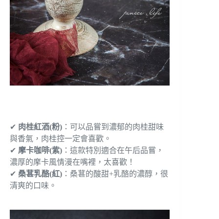
✔
肉桂紅酒(粉)
：可以品嘗到濃郁的肉桂甜味
與香氣，肉桂控一定會喜歡。
✔
摩卡咖啡(紫)
：這款特別適合在午后品嘗，
濃厚的摩卡風情漫在嘴裡，太喜歡！
✔
桑葚乳酪(紅)
：桑葚的酸甜+乳酪的濃醇，很
清爽的口味。