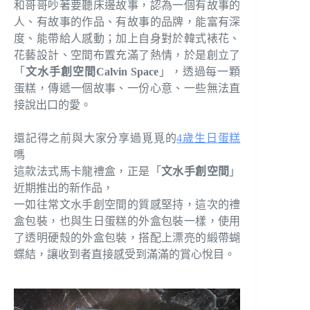
和哥哥吵著要聽床邊故事，認為一個有故事的
人、有故事的作品、有故事的品牌，能富有深
度、能帶給人感動；加上自身對於韓式裱花、
花藝設計、空間布置充滿了熱情，於是創立了
「
文水手創空間Calvin Space
」，透過每一顆
蛋糕，傳遞一個故事、一份心意、一些無法直
接說出口的愛。
還記得之前與大家分享過覓覓的
4歲生日蛋糕
嗎
這款法式馬卡龍禮盒，正是「
文水手創空間
」
近期推出的新作品，
一如往常文水手創空間的質感堅持，這次的禮
盒包裝，也與生日蛋糕的外盒包裝一樣，使用
了透明硬殼的外盒包裝，搭配上漂亮的緞帶蝴
蝶結，讓收到者直接感受到滿滿的賞心悅目。