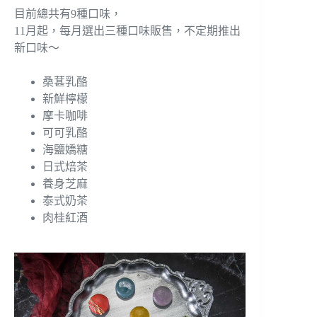
目前總共有9種口味，
11月起，每月選出三種口味販售，不定期推出
新口味～
桑葚乳酪
新鮮檸檬
摩卡咖啡
可可乳酪
海鹽嬌糖
日式焙茶
養身芝麻
泰式奶茶
肉桂紅酒