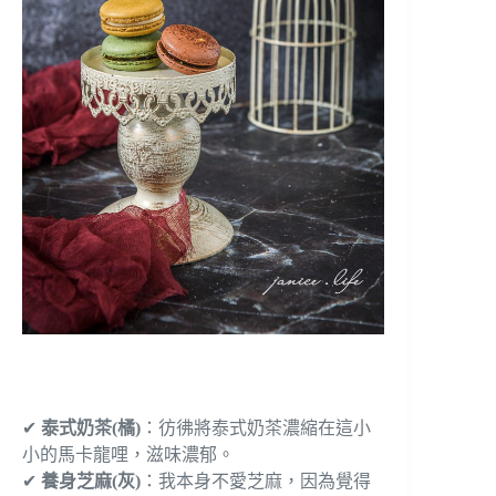
✔
泰式奶茶(橘)
：彷彿將泰式奶茶濃縮在這小
小的馬卡龍哩，滋味濃郁。
✔
養身芝麻(灰)
：我本身不愛芝麻，因為覺得