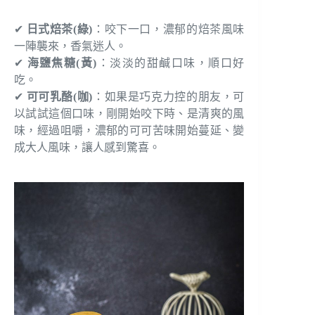
✔
日式焙茶(綠)
：咬下一口，濃郁的焙茶風味
一陣襲來，香氣迷人。
✔
海鹽焦糖(黃)
：淡淡的甜鹹口味，順口好
吃。
✔
可可乳酪(咖)
：如果是巧克力控的朋友，可
以試試這個口味，剛開始咬下時、是清爽的風
味，經過咀嚼，濃郁的可可苦味開始蔓延、變
成大人風味，讓人感到驚喜。