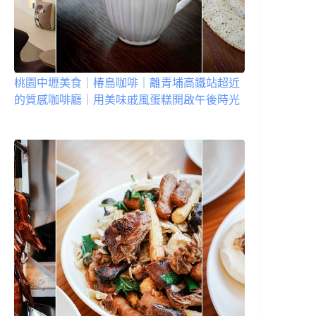
桃園中壢美食｜椿島咖啡｜離青埔高鐵站超近
的質感咖啡廳｜用美味戚風蛋糕開啟午後時光