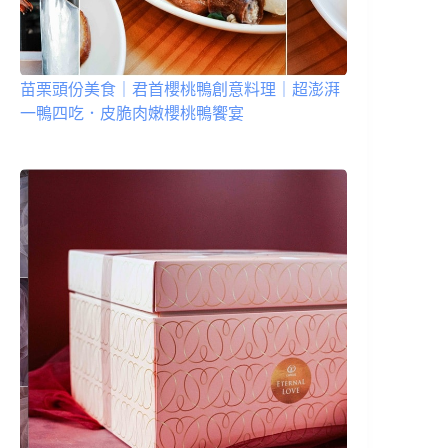
苗栗頭份美食｜君首櫻桃鴨創意料理｜超澎湃
一鴨四吃．皮脆肉嫩櫻桃鴨饗宴