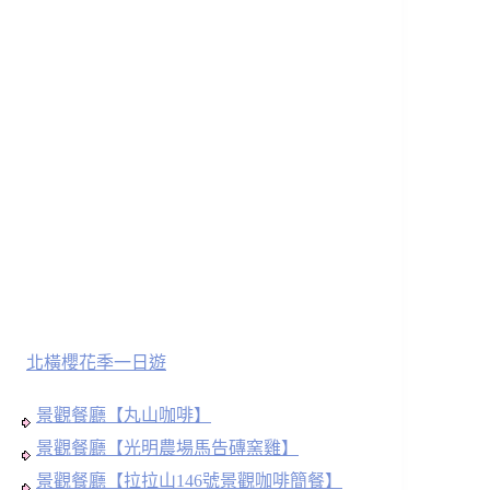
北橫櫻花季一日遊
景觀餐廳【丸山咖啡】
景觀餐廳【光明農場馬告磚窯雞】
景觀餐廳
【拉拉山146號景觀咖啡簡餐】