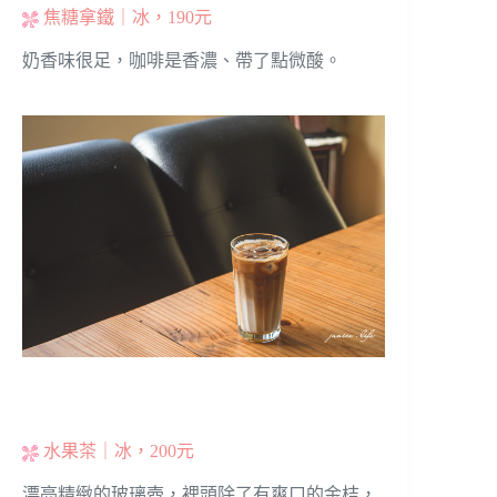
焦糖拿鐵｜冰，190元
奶香味很足，咖啡是香濃、帶了點微酸。
水果茶｜冰，200元
漂亮精緻的玻璃壺，裡頭除了有爽口的金桔，