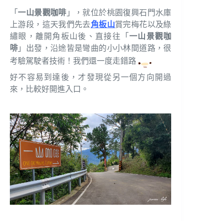
「
一山景觀咖啡
」，就位於桃園復興石門水庫
上游段，這天我們先去
角板山
賞完梅花以及綠
繡眼，離開角板山後、直接往「
一山景觀咖
啡
」出發，沿途皆是彎曲的小小林間道路，很
考驗駕駛者技術！我們還一度走錯路
好不容易到達後，才發現從另一個方向開過
來，比較好開進入口。