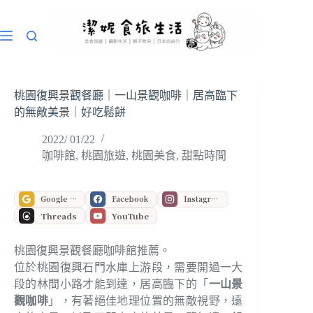
跳
至
主
要
內
容
桃園復興景觀餐廳｜一山景觀咖啡｜居高臨下
的無敵美景｜好吃鬆餅
2022/ 01/22
咖啡館
,
桃園旅遊
,
桃園美食
,
甜點時間
Google 偏好來源
Facebook
Instagram
Threads
YouTube
桃園復興景觀餐廳咖啡館推薦。
位於桃園復興石門水庫上游段，需要開過一大
段的林間小路才能到達，居高臨下的「
一山景
觀咖啡
」，有著絕佳地理位置的無敵視野，遠