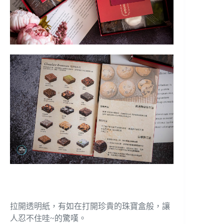
拉開透明紙，有如在打開珍貴的珠寶盒般，讓
人忍不住哇~的驚嘆。