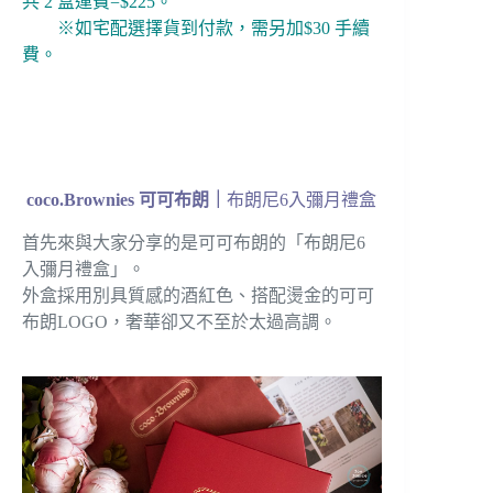
共 2 盒運費=$225。
※如宅配選擇貨到付款，需另加$30 手續
費。
coco.Brownies 可可布朗｜
布朗尼6入彌月禮盒
首先來與大家分享的是可可布朗的「布朗尼6
入彌月禮盒」。
外盒採用別具質感的酒紅色、搭配燙金的可可
布朗LOGO，奢華卻又不至於太過高調。