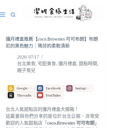
跳
至
主
要
內
容
彌月禮盒推薦【coco.Brownies 可可布朗】布朗
尼的黑色魅力｜瑪芬的柔軟清新
2020/ 07/17
台北美食
,
宅配美食
,
彌月禮盒
,
甜點時間
,
親子育兒
Google 偏好來源
Facebook
Instagram
Threads
YouTube
台北人氣甜點店的彌月禮盒大開箱！
這篇要與你們分享的是位於台北公館、非常受
歡迎的人氣甜點店「
coco.Brownies 可可布朗
」