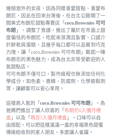
幾個旅外的女孩，因為同樣喜愛甜點、喜愛布
朗尼，因此在回來台灣後，在台北公館開了一
間美式布朗尼甜點專賣店「
coco.Brownies 可可
布朗
」，調整了食譜，推出了屬於在市面上甜
度偏低的布朗尼，吃起來濕潤且紮實、口感介
於餅乾與蛋糕，且幾乎每口都可以品嘗到巧克
力塊，讓「coco.Brownies 可可布朗」颳起一陣
布朗尼的黑色魅力，成為台北非常受歡迎的人
氣甜點店。
可可布朗不僅可口，製作過程也無添加任何化
學成分，如色素、香精、防腐劑、化學膨鬆劑
等，讓顧客可以安心享用。
這樣高人氣的「
coco.Brownies 可可布朗
」，為
爸媽們推出了讓人欣喜的「
布朗尼6入彌月禮
盒
」以及「
瑪芬5入彌月禮盒
」，口味可以自
由搭配，可以把這樣滿滿一盒的幸福黑色甜蜜
傳達給收到的家人朋友，多麼讓人雀躍。