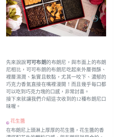
先來說說
可可布朗
的布朗尼，與市面上的布朗
尼相比，可可布朗的布朗尼吃起來外層微酥、
裡層濕潤、紮實且軟黏，尤其一咬下、濃郁的
巧克力香氣直接在嘴裡漫開！而且幾乎每口都
可以吃到巧克力塊的口感，非常討喜。
接下來就讓我們介紹這次收到的12種布朗尼口
味喔。
花生醬
在布朗尼上頭淋上厚厚的花生醬，花生醬的香