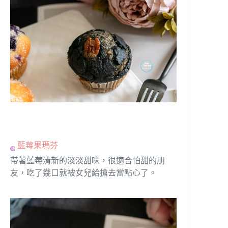
藍莓果瑪芬
帶著藍莓清新的淡淡甜味，很適合怕甜的朋
友，吃了幾口就被女兒給搶去當點心了。