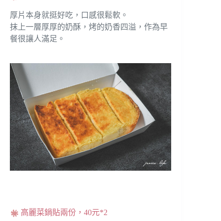
厚片本身就挺好吃，口感很鬆軟。
抹上一層厚厚的奶酥，烤的奶香四溢，作為早
餐很讓人滿足。
高麗菜鍋貼兩份，40元*2