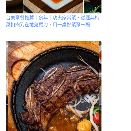
台東聚餐推薦｜食年｜功夫家常菜．從經典梅
菜扣肉到在地鬼頭刀．用一桌好菜聚一場