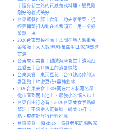
｜隱身新生路的質感義式料理．遇見剛
剛好的義式美好
台東聚餐推薦｜食年｜功夫家常菜．從
經典梅菜扣肉到在地鬼頭刀．用一桌好
菜聚一場
2026台東聚餐推薦｜15間在地人激推合
菜餐廳｜大人數/包廂/長輩生日/家族聚會
首選
台東成功美食｜麒麟海灣食堂｜清涼紅
豆愛玉｜台11線上的消暑驛站
台東美食｜東河豆花｜台11線必停的消
暑甜點｜綿密豆花+黑糖剉冰
2026台東美食｜30+間在地人私藏名單：
從市區到關山池上，最強小吃懶人包！
台東自由行必看｜2026台東美食景點總
整理｜不踩雷人氣餐廳、網美IG打卡
點、療癒輕旅行行程推薦
台東美食｜橋 chiao｜隱身老宅的溫暖家