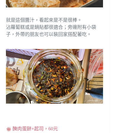
就是這個醬汁，看起來是不是很棒。
沾蘿蔔糕或是鍋貼都很適合；旁邊附有小袋
子，外帶的朋友也可以裝回家搭配著吃。
醃肉蛋餅+起司，60元