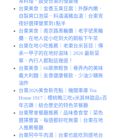
常料理．感受台東的慢靈魂
台東美食｜金香玉臭豆腐｜外酥內嫩．
自製爽口泡菜．料滿滿豬血湯｜台東宵
夜好選擇營業到1點半
台東美食｜南京路黑輪攤｜老字號黑輪
攤．在地人從小吃到大的銅板下午茶
台東在地⼩吃推薦｜老東台米苔目｜傳
承一甲子的在地好滋味｜2026 最新菜
單．內行人都點這幾道！
台東美食｜66萊樂輕食｜巷弄內的美味
義大利麵｜友善健康餐飲．少油少糖無
油炸
台東2026美食新亮點｜機關車庫 Tea
House 1917｜櫻桃鴨三吃x米其林甜品x百
年古蹟｜結合歷史的特色茶餐廳
台東聚會餐廳推薦｜品味香食堂｜菜色
選擇豐富．每道都好吃無雷｜台東在地
人推薦餐廳
台東阿中牛肉湯｜台東也能吃到道地台