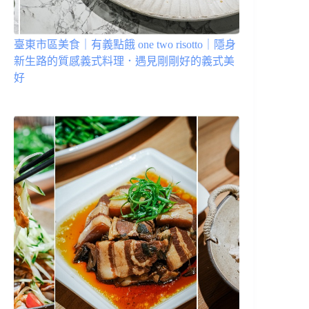
臺東市區美食｜有義點餓 one two risotto｜隱身
新生路的質感義式料理．遇見剛剛好的義式美
好