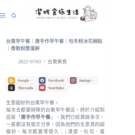
跳
至
主
要
內
容
台東早午餐｜唐手作早午餐｜包冬粉冰花鍋貼
｜香軟粉漿蛋餅
2022/ 07/03
台東美食
Google 偏好來源
Facebook
Instagram
Threads
YouTube
生意超好的台東早午餐。
每次去都要排隊的台東早午餐店，終於介紹到
這家「
唐手作早午餐
」，我們已經買過多次，
一直都沒有寫文分享，因為他們的生意真的超
級好，每次都要等很久：) 漢堡、吐司、蛋