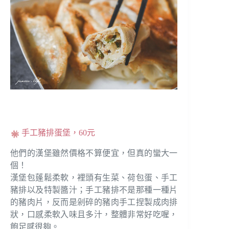
手工豬排蛋堡，60元
他們的漢堡雖然價格不算便宜，但真的蠻大一
個！
漢堡包蓬鬆柔軟，裡頭有生菜、荷包蛋、手工
豬排以及特製醬汁；手工豬排不是那種一種片
的豬肉片，反而是剁碎的豬肉手工捏製成肉排
狀，口感柔軟入味且多汁，整體非常好吃喔，
飽足感很夠。