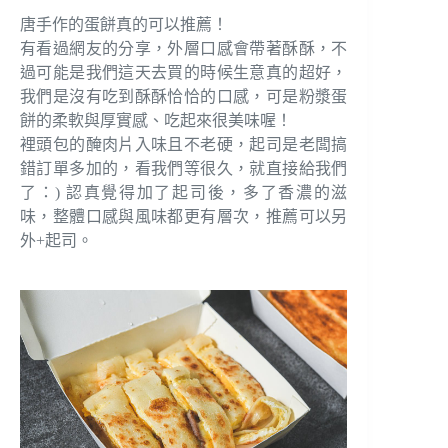
唐手作的蛋餅真的可以推薦！
有看過網友的分享，外層口感會帶著酥酥，不
過可能是我們這天去買的時候生意真的超好，
我們是沒有吃到酥酥恰恰的口感，可是粉漿蛋
餅的柔軟與厚實感、吃起來很美味喔！
裡頭包的醃肉片入味且不老硬，起司是老闆搞
錯訂單多加的，看我們等很久，就直接給我們
了：) 認真覺得加了起司後，多了香濃的滋
味，整體口感與風味都更有層次，推薦可以另
外+起司。