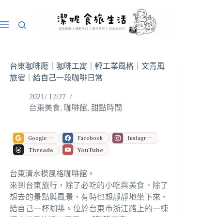
跳
至
主
要
內
容
台東咖啡廳｜咖啡工寓｜輕工業風格｜文青風
旅宿｜給自己一段咖啡日常
2021/ 12/27
台東美食
,
咖啡館
,
甜點時間
Google 偏好來源
Facebook
Instagram
Threads
YouTube
台東清水模風格咖啡館。
來到台東旅行，除了必吃的小吃與美食、除了
想去的景點與風景，有時也想靜靜地坐下來、
給自己一杯咖啡。位於台東市浙江路上的一棟