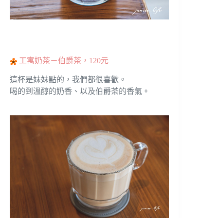
工寓奶茶－伯爵茶，120元
這杯是妹妹點的，我們都很喜歡。
喝的到溫醇的奶香、以及伯爵茶的香氣。