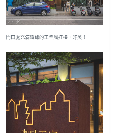
門口處充滿鐵鏽的工業風扛棒，好美！