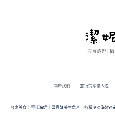
跳
至
主
要
內
容
關於我們
旅行提案懶人包
台東美食｜葉氏海鮮｜厚實鮮美生魚片｜各種冷凍海鮮產