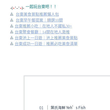
一起玩台東吧！！
🔺
台東美食景點推薦懶人包
🔺
台東早午餐提案｜精選10間
🔺
台東推薦小吃｜在地人不藏私30+
🔺
台東聚會餐廳｜14間在地人激推
🔺
台東池上一日遊｜池上推薦美食景點
🔺
台東成功一日遊｜推薦必吃美食清單
葉氏海鮮 Yeh’s Fish