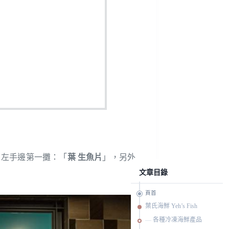
，左手邊第一攤：「
葉 生魚片
」，另外
文章目錄
頁首
葉氏海鮮 Yeh’s Fish
各種冷凍海鮮產品