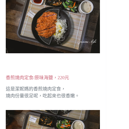
香煎燒肉定食/原味海鹽，220元
這是潔妮媽的香煎燒肉定食，
燒肉份量很足呢，吃起來也很香嫩。