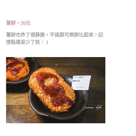
薯餅，20元
薯餅也炸了很酥脆，不過跟可樂餅比起來，記
憶點還是少了些： )