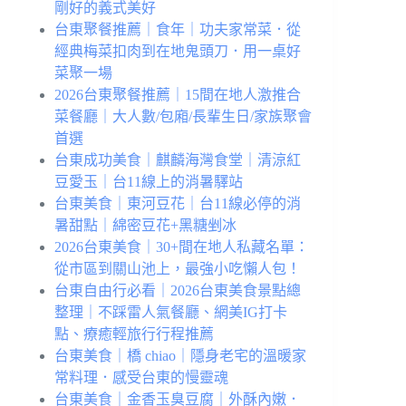
剛好的義式美好
台東聚餐推薦｜食年｜功夫家常菜．從
經典梅菜扣肉到在地鬼頭刀．用一桌好
菜聚一場
2026台東聚餐推薦｜15間在地人激推合
菜餐廳｜大人數/包廂/長輩生日/家族聚會
首選
台東成功美食｜麒麟海灣食堂｜清涼紅
豆愛玉｜台11線上的消暑驛站
台東美食｜東河豆花｜台11線必停的消
暑甜點｜綿密豆花+黑糖剉冰
2026台東美食｜30+間在地人私藏名單：
從市區到關山池上，最強小吃懶人包！
台東自由行必看｜2026台東美食景點總
整理｜不踩雷人氣餐廳、網美IG打卡
點、療癒輕旅行行程推薦
台東美食｜橋 chiao｜隱身老宅的溫暖家
常料理．感受台東的慢靈魂
台東美食｜金香玉臭豆腐｜外酥內嫩．