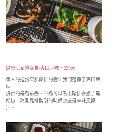
嫩里肌豬排定食/爽口蒜味，220元
家人的這份里肌豬排的醬汁我們選擇了爽口蒜
味，
提供的是番茄醬，不過可以看出豬排多撒了黑
胡椒，猜測豬排醃製的時候應該是蒜味風醬
汁。