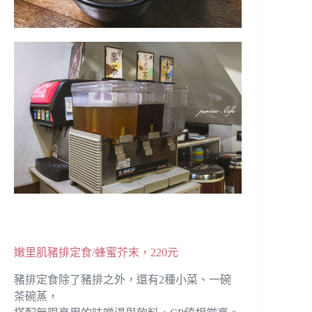
嫩里肌豬排定食/蜂蜜芥末，220元
豬排定食除了豬排之外，還有2種小菜、一碗
茶碗蒸，