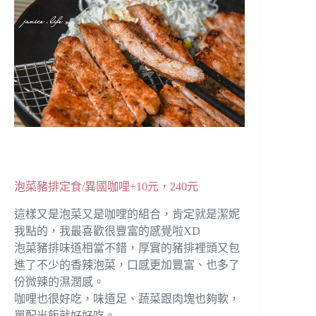
泡菜豬排定食/異國咖哩+10元，240元
這樣又是泡菜又是咖哩的組合，肯定就是潔妮
我點的，我最喜歡很豐富的感覺啦XD
泡菜豬排味道相當不錯，厚實的豬排裡頭又包
進了不少的香辣泡菜，口感更加豐富、也多了
份微辣的濕潤感。
咖哩也很好吃，味道足、蔬菜跟肉塊也夠軟，
單配米飯就好好吃。