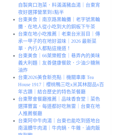
自製爽口泡菜．料滿滿豬血湯｜台東宵
夜好選擇營業到1點半
台東美食｜南京路黑輪攤｜老字號黑輪
攤．在地人從小吃到大的銅板下午茶
台東在地⼩吃推薦｜老東台米苔目｜傳
承一甲子的在地好滋味｜2026 最新菜
單．內行人都點這幾道！
台東美食｜66萊樂輕食｜巷弄內的美味
義大利麵｜友善健康餐飲．少油少糖無
油炸
台東2026美食新亮點｜機關車庫 Tea
House 1917｜櫻桃鴨三吃x米其林甜品x百
年古蹟｜結合歷史的特色茶餐廳
台東聚會餐廳推薦｜品味香食堂｜菜色
選擇豐富．每道都好吃無雷｜台東在地
人推薦餐廳
台東阿中牛肉湯｜台東也能吃到道地台
南溫體牛肉湯｜牛肉鍋．牛雜．滷肉飯