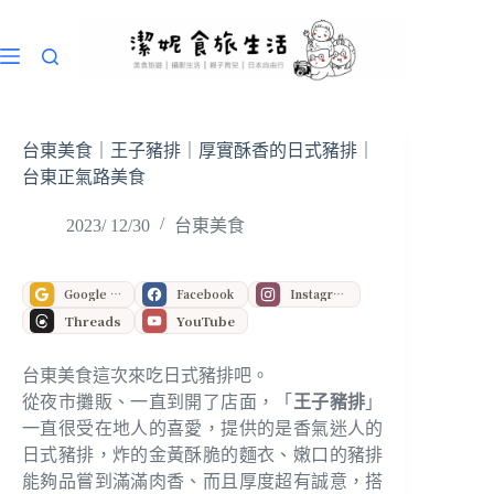
跳
至
主
要
內
容
台東美食｜王子豬排｜厚實酥香的日式豬排｜
台東正氣路美食
2023/ 12/30
台東美食
Google 偏好來源
Facebook
Instagram
Threads
YouTube
台東美食這次來吃日式豬排吧。
從夜市攤販、一直到開了店面，「
王子豬排
」
一直很受在地人的喜愛，提供的是香氣迷人的
日式豬排，炸的金黃酥脆的麵衣、嫩口的豬排
能夠品嘗到滿滿肉香、而且厚度超有誠意，搭