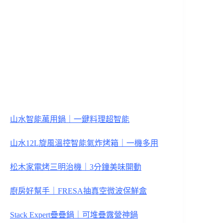
山水智能萬用鍋｜一鍵料理超智能
山水12L旋風溫控智能氣炸烤箱｜一機多用
松木家電烤三明治機｜3分鐘美味開動
廚房好幫手｜FRESA抽真空微波保鮮盒
Stack Expert疊疊鍋｜可堆疊露營神鍋