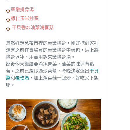
藥燉排骨湯
蝦仁玉米炒蛋
干貝醬炒油菜鴻喜菇
忽然好想念夜市裡的藥燉排骨，剛好挖到家裡
還有之前在賣場買的藥燉排骨中藥包，馬上將
排骨退冰、用萬用鍋來燉排骨湯。
然後今天繼續要消耗青菜，油菜的味道有點
苦，之前已經炒過沙茶醬，今晚決定派出
干貝
醬
和
老乾媽
，加上鴻喜菇一起炒，好吃又下飯
耶。