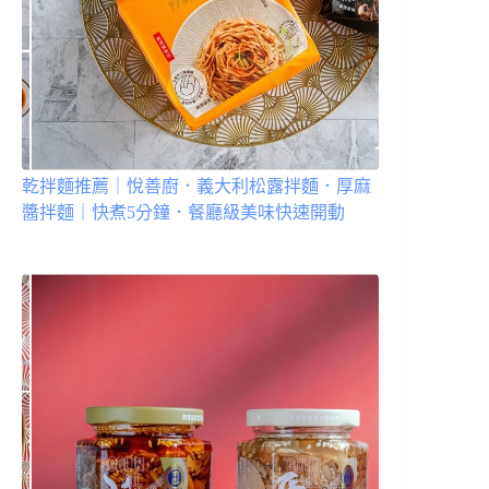
乾拌麵推薦｜悅善廚．義大利松露拌麵．厚麻
醬拌麵｜快煮5分鐘．餐廳級美味快速開動