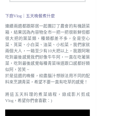
下廚Vlog｜五天晚餐煮什麼
連續兩週都跟鄰居一起團訂了農會的有機蔬菜
箱，結果因為內容物全市一把一把很新鮮但都
很大把的葉菜類，種類都差不多，全是空心
菜、莧菜、小白菜、油菜、小松菜，我們家就
兩個大人，一箱至少有10大把以上，我跟阿啾
吃到最後感覺我們好像牛牛阿，一直在吃著葉
菜，吃到最後感覺每種青菜味道跟口感都好類
似阿，苦笑 ~
於是這週的晚餐，絞盡腦汁想辦法用不同的配
料來烹調青菜，希望不要一直有吃草的感覺！
將這五天料理的煮菜過程，錄成影片剪成
Vlog，希望你們會喜歡：)