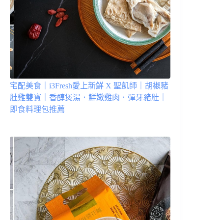
宅配美食｜i3Fresh愛上新鮮 X 聖凱師｜胡椒豬
肚雞雙寶｜香醇煲湯．鮮嫩雞肉．彈牙豬肚｜
即食料理包推薦