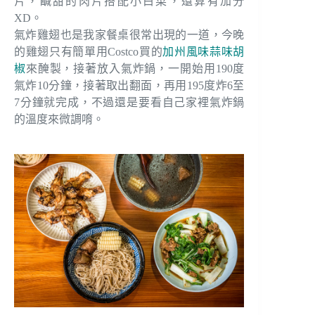
片，鹹甜的肉片搭配小白菜，還算有加分
XD。
氣炸雞翅也是我家餐桌很常出現的一道，今晚
的雞翅只有簡單用Costco買的
加州風味蒜味胡
椒
來醃製，接著放入氣炸鍋，一開始用190度
氣炸10分鐘，接著取出翻面，再用195度炸6至
7分鐘就完成，不過還是要看自己家裡氣炸鍋
的溫度來微調唷。