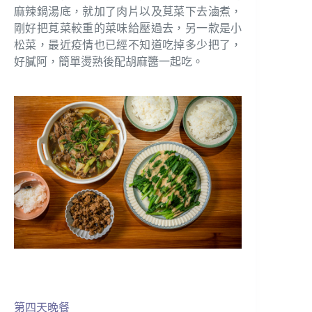
麻辣鍋湯底，就加了肉片以及莧菜下去滷煮，
剛好把莧菜較重的菜味給壓過去，另一款是小
松菜，最近疫情也已經不知道吃掉多少把了，
好膩阿，簡單燙熟後配胡麻醬一起吃。
第四天晚餐