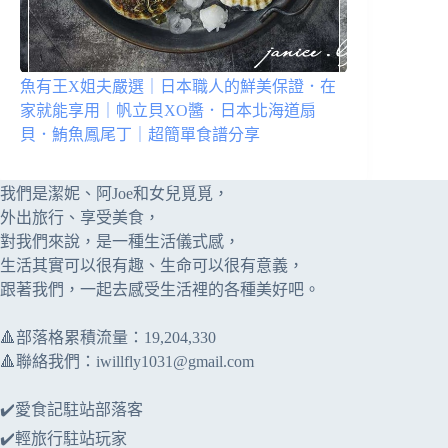
魚有王X姐夫嚴選｜日本職人的鮮美保證．在
家就能享用｜帆立貝XO醬．日本北海道扇
貝．鮪魚鳳尾丁｜超簡單食譜分享
我們是潔妮、阿Joe和女兒覓覓，
外出旅行、享受美食，
對我們來說，是一種生活儀式感，
生活其實可以很有趣、生命可以很有意義，
跟著我們，一起去感受生活裡的各種美好吧。
🔺部落格累積流量：​​19,204,330
🔺聯絡我們：
iwillfly1031@gmail.com
✔️愛食記駐站部落客
✔️輕旅行駐站玩家