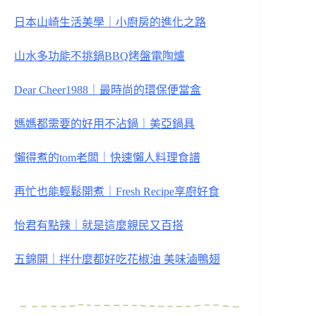
日本山崎生活美學｜小廚房的進化之路
山水多功能不挑鍋BBQ烤盤電陶爐
Dear Cheer1988｜最時尚的環保便當盒
媽媽都需要的好用不沾鍋｜美亞鍋具
懶得煮的tom老闆｜快速懶人料理食譜
再忙也能輕鬆開煮｜Fresh Recipe享廚好食
怡君有點辣｜就是這麼親民又百搭
五錦開｜拌什麼都好吃花椒油 美味滷鴨翅