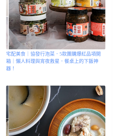
宅配美食｜協發行泡菜．5款團購爆紅品項開
箱｜懶人料理與宵夜救星．餐桌上的下飯神
器！