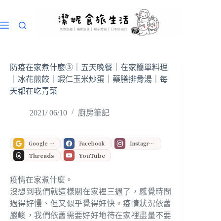
跳
至
主
要
內
容
防疫在家煮什麼③｜五天晚餐｜在家簡單料理
｜冰花煎餃｜蝦仁玉米炒蛋｜藥膳排骨湯｜每
天都在吃青菜
2021/ 06/10
廚房筆記
Google 偏好來源
Facebook
Instagram
Threads
YouTube
疫情在家煮什麼。
沒想到我們就這樣關在家裡三週了，感覺時間
過得好慢、但又似乎覺得好快。疫情狀況依舊
嚴峻，我們依舊需要好好地待在家裡盡量不要