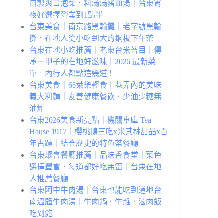
自製爽口泡菜．料滿滿豬血湯｜台東宵
夜好選擇營業到1點半
台東美食｜南京路黑輪攤｜老字號黑輪
攤．在地人從小吃到大的銅板下午茶
台東在地⼩吃推薦｜老東台米苔目｜傳
承一甲子的在地好滋味｜2026 最新菜
單．內行人都點這幾道！
台東美食｜66萊樂輕食｜巷弄內的美味
義大利麵｜友善健康餐飲．少油少糖無
油炸
台東2026美食新亮點｜機關車庫 Tea
House 1917｜櫻桃鴨三吃x米其林甜品x百
年古蹟｜結合歷史的特色茶餐廳
台東聚會餐廳推薦｜品味香食堂｜菜色
選擇豐富．每道都好吃無雷｜台東在地
人推薦餐廳
台東阿中牛肉湯｜台東也能吃到道地台
南溫體牛肉湯｜牛肉鍋．牛雜．滷肉飯
吃到飽