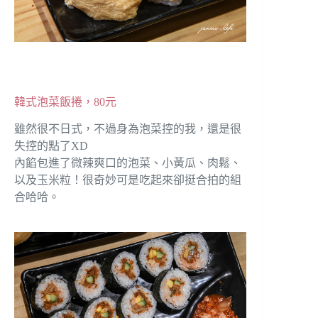
韓式泡菜飯捲，80元
雖然很不日式，不過身為泡菜控的我，還是很
失控的點了XD
內餡包進了微辣爽口的泡菜、小黃瓜、肉鬆、
以及玉米粒！很奇妙可是吃起來卻挺合拍的組
合哈哈。