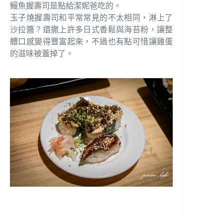
鰻魚握壽司是點給潔妮爸吃的。
玉子燒握壽司和平常常見的不太相同，淋上了
沙拉醬？還撒上許多日式香鬆與海苔粉，讓整
體口感變得豐富起來，不過也有點可惜讓雞蛋
的滋味被蓋掉了。