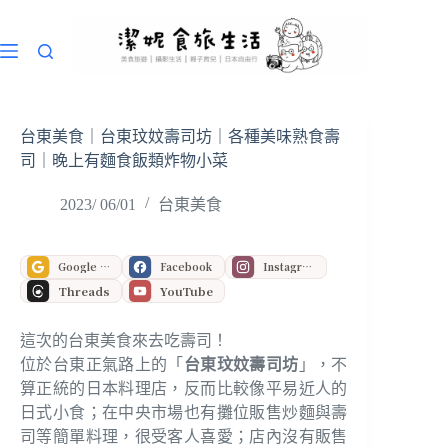
跳
至
主
要
內
容
台東美食｜台東玟妏壽司坊｜各種美味熟食壽
司｜晚上有麵食飯類炸物小菜
2023/ 06/01
台東美食
Google 偏好來源
Facebook
Instagram
Threads
YouTube
這次的台東美食來去吃壽司！
位於台東正氣路上的「
台東玟妏壽司坊
」，不
算正統的日本料理店，反而比較像平易近人的
日式小食；在中央市場也有攤位販售炒麵與壽
司等簡單料理，很受客人喜愛；店內沒有販售