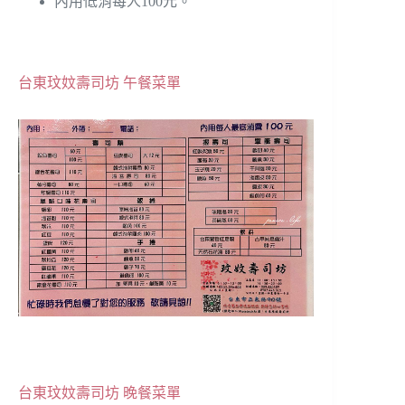
內用低消每人100元。
台東玟妏壽司坊 午餐菜單
台東玟妏壽司坊 晚餐菜單