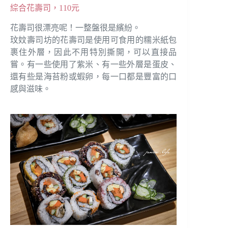
綜合花壽司，110元
花壽司很漂亮呢！一整盤很是繽紛。
玟妏壽司坊的花壽司是使用可食用的糯米紙包
裹住外層，因此不用特別撕開，可以直接品
嘗。有一些使用了紫米、有一些外層是蛋皮、
還有些是海苔粉或蝦卵，每一口都是豐富的口
感與滋味。