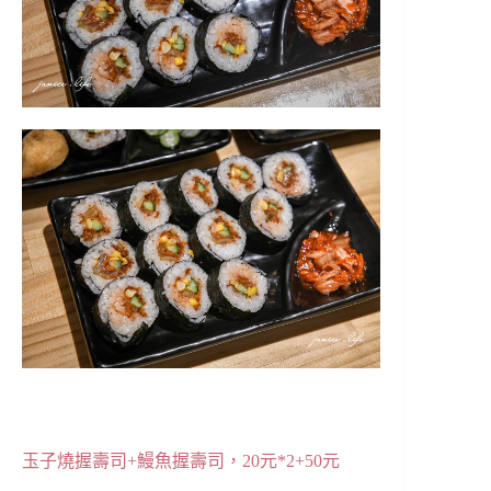
玉子燒握壽司+鰻魚握壽司，20元*2+50元