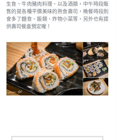
生食、牛肉豬肉料理、以及酒類，中午時段販
售的是各種平價美味的熟食壽司，晚餐時段則
會多了麵食、飯類、炸物小菜等，另外也有提
供壽司餐盒預定喔！