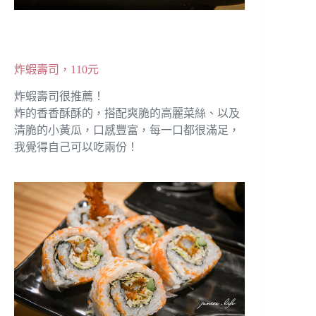
炸蝦壽司，110元
炸蝦壽司很推薦！
炸的香香酥酥的，搭配爽脆的高麗菜絲、以及
清脆的小黃瓜，口感豐富，每一口都很滿足，
我覺得自己可以吃兩份！