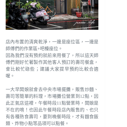
店內布置的清爽乾淨，一邊是座位區，一邊是
師傅們的作業區+吧檯座位。
因為我們沒有預約就前來用餐了，所以這天師
傅們剛好忙著製作其他客人預訂的壽司餐盒，
會比較忙碌些；建議大家提早預約比較合適
喔。
一大早闆娘就會去中央市場擺攤，販售炒麵、
壽司等簡單的料理，市場攤位營業到12點，因
此正氣店這裡，午餐時段11點營業時，闆娘是
不在的唷！也因此午餐時段店內販售的、也只
有各種熟食壽司，要到晚餐時段，才有麵食飯
類、炸物小點等品項可以點餐。