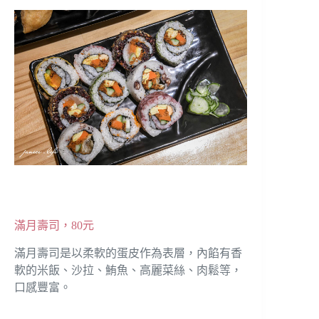
滿月壽司，80元
滿月壽司是以柔軟的蛋皮作為表層，內餡有香
軟的米飯、沙拉、鮪魚、高麗菜絲、肉鬆等，
口感豐富。