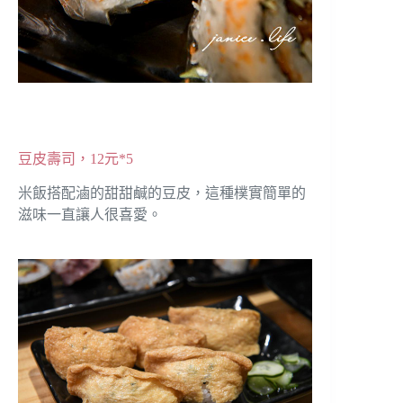
豆皮壽司，12元*5
米飯搭配滷的甜甜鹹的豆皮，這種樸實簡單的
滋味一直讓人很喜愛。