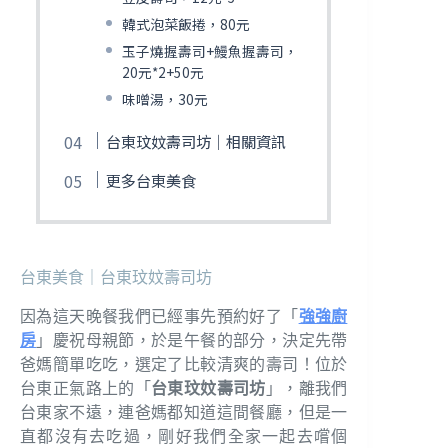
韓式泡菜飯捲，80元
玉子燒握壽司+鰻魚握壽司，
20元*2+50元
味噌湯，30元
台東玟妏壽司坊｜相關資訊
更多台東美食
台東美食｜台東玟妏壽司坊
因為這天晚餐我們已經事先預約好了「
強強廚
房
」慶祝母親節，於是午餐的部分，決定先帶
爸媽簡單吃吃，選定了比較清爽的壽司！位於
台東正氣路上的「
台東玟妏壽司坊
」，離我們
台東家不遠，連爸媽都知道這間餐廳，但是一
直都沒有去吃過，剛好我們全家一起去嚐個