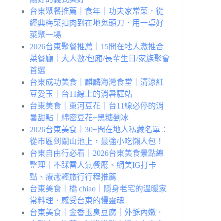
台東聚餐推薦｜食年｜功夫家常菜．從
經典梅菜扣肉到在地鬼頭刀．用一桌好
菜聚一場
2026台東聚餐推薦｜15間在地人激推合
菜餐廳｜大人數/包廂/長輩生日/家族聚會
首選
台東成功美食｜麒麟海灣食堂｜清涼紅
豆愛玉｜台11線上的消暑驛站
台東美食｜東河豆花｜台11線必停的消
暑甜點｜綿密豆花+黑糖剉冰
2026台東美食｜30+間在地人私藏名單：
從市區到關山池上，最強小吃懶人包！
台東自由行必看｜2026台東美食景點總
整理｜不踩雷人氣餐廳、網美IG打卡
點、療癒輕旅行行程推薦
台東美食｜橋 chiao｜隱身老宅的溫暖家
常料理．感受台東的慢靈魂
台東美食｜金香玉臭豆腐｜外酥內嫩．